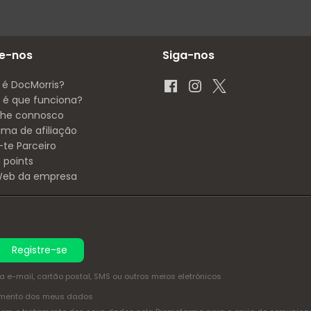
e-nos
Siga-nos
 é DocMorris?
é que funciona?
lhe connosco
ama de afiliação
-te Parceiro
 points
 Web da empresa
Registre-se
e-mail, cartão postal, SMS ou outros meios eletrónicos
amento dos meus dados