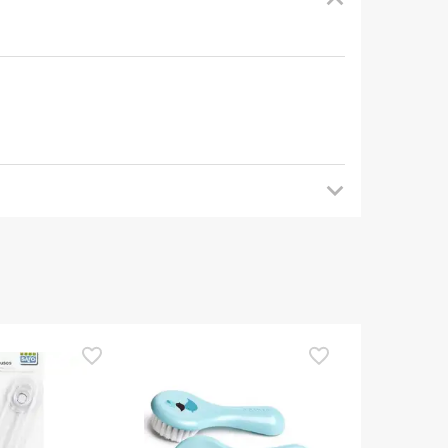
mendamos que voltes mais tarde para veres as
es de o utilizares. Se tiveres alguma dúvida
eguindo os
nossos termos e condições
.