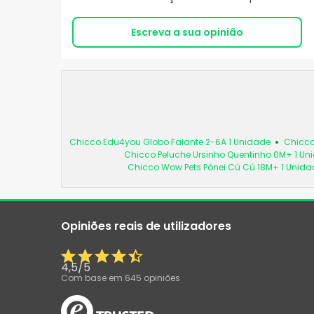
Escreva a sua opinião
Chicco Edu4you Globo Falante 2-6A 1 Unidade
Chicco
Chicco Peluche Ursinho Quentinho 0M+ 1 Un
Chicco Wow Pets Pónei Cú Cú 18M+ 1 Unida
Opiniões reais de utilizadores
4,5
/
5
Com base em
645
opiniões