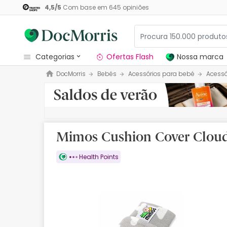
4,5
/
5
Com base em
645
opiniões
categorias
Ofertas Flash
Nossa marca
DocMorris
Bebés
Acessórios para bebé
Acessó
Dermocosmetica
Nossa marca
Solares
Mimos Cushion Cover Clou
Medicamentos
Health Points
Cosmética
Saúde
Higiene
Dietética