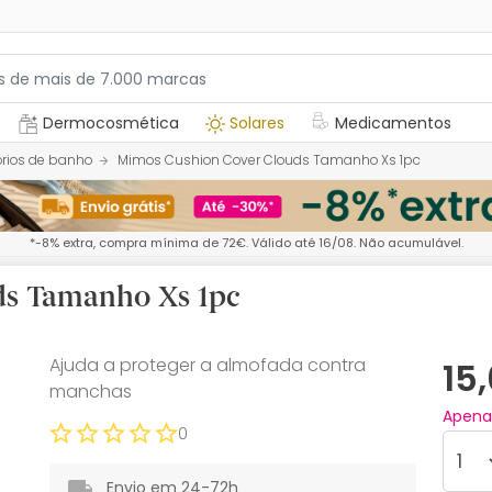
Dermocosmética
Solares
Medicamentos
rios de banho
Mimos Cushion Cover Clouds Tamanho Xs 1pc
*-8% extra, compra mínima de 72€. Válido até 16/08. Não acumulável.
ds Tamanho Xs 1pc
Ajuda a proteger a almofada contra
15
manchas
Apen
0
Envio em 24-72h