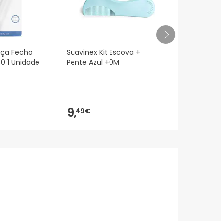
nça Fecho
Suavinex Kit Escova +
Chicco Medu
80 1 Unidade
Pente Azul +0M
6-36M 1 Uni
9,
7,
49€
49€