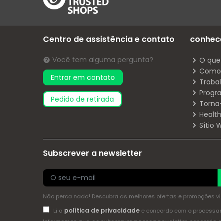
Centro de assistência e contato
conhec
Você tem alguma pergunta?
O que
Como 
Entrar em contato
Traba
Progr
pedido de retirada
Torna
Health
Sítio
Subscrever a newsletter
Não perca nada! Descubra as melhores ofertas e promoções via 
política de privacidade
Li a
e concordo com o process