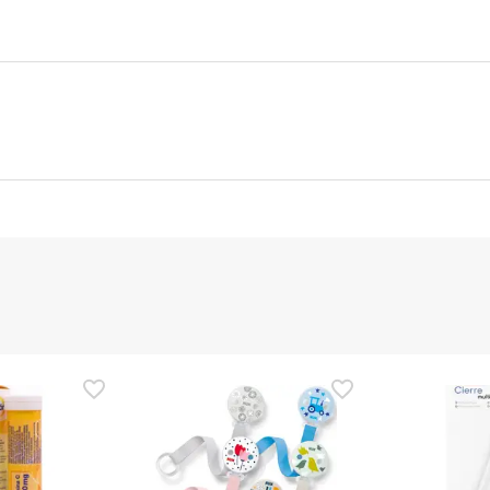
nte
Gestor orçamental
nça para este produto, mas estamos a trabalhar nisso. Reco
ias as informações de segurança que acompanham o produto ant
 Além disso, se desejares, também podes devolver o produto s