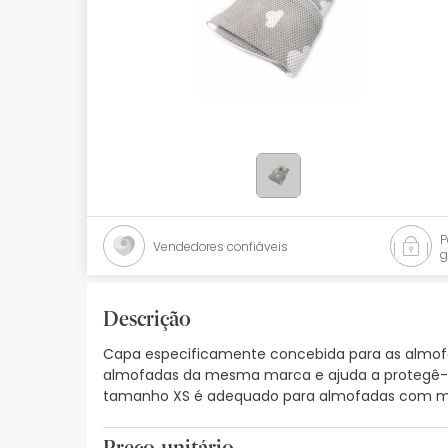
Bebés
Ótica
Ortopedia
Ervanária
Cosmética natural
Promoções
Vendedores confiáveis
g
Marcas
Mais vendidos
Descrição
Capa especificamente concebida para as almofad
Health points
almofadas da mesma marca e ajuda a protegê-l
tamanho XS é adequado para almofadas com 
Blog