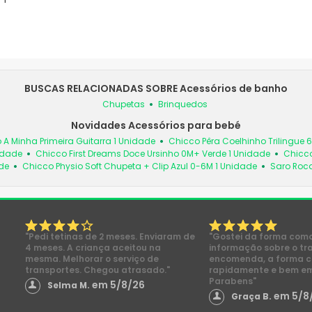
BUSCAS RELACIONADAS SOBRE Acessórios de banho
Chupetas
Brinquedos
Novidades Acessórios para bebé
 A Minha Primeira Guitarra 1 Unidade
Chicco Pêra Coelhinho Trilingue 
idade
Chicco First Dreams Doce Ursinho 0M+ Verde 1 Unidade
Chicco
de
Chicco Physio Soft Chupeta + Clip Azul 0-6M 1 Unidade
Saro Roc
"Pedi tetinas de 2 meses. Enviaram de
"Gostei da forma com
4 meses. A criança aceitou na
informação sobre o tr
mesma. Melhorar o serviço de
encomenda, a forma 
transportes. Chegou atrasado."
rapidamente e bem e
Parabens"
em 5/8/26
Selma M.
em 5/8
Graça B.