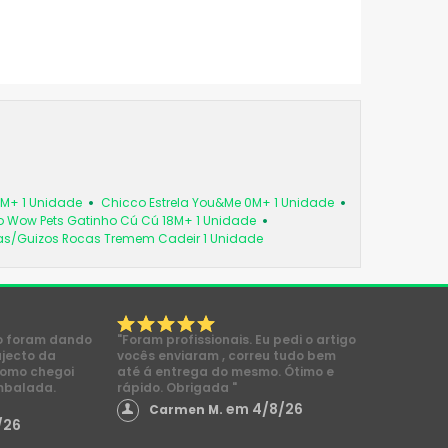
6M+ 1 Unidade
Chicco Estrela You&Me 0M+ 1 Unidade
 Wow Pets Gatinho Cú Cú 18M+ 1 Unidade
as/Guizos Rocas Tremem Cadeir 1 Unidade
o foram dando
"Foram profissionais. Eu pedi o artigo
ajecto da
vocês enviaram , correu tudo bem
como chegoi
até á entrega do mesmo. Ótimo e
mbalada.
rápido. Obrigada "
em 4/8/26
Carmen M.
/26