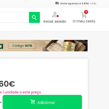
Envio apenas a 3,85€
+info
0
O meu cesto
Iniciar sessão
,60€
as
1
unidade a este preço
Adicionar