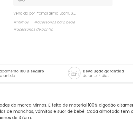
Vendido por
PromoFarma Ecom, S.L.
#mimos
#acessórios para bebé
#acessórios de banho
Pagamento
100 % seguro
Devolução garantida
arantido
durante 14 dias
as da marca Mimos. É feito de material 100% algodão altamente
as de manchas, vómitos e suor de bebé. Cada almofada tem o
menos de 37cm.