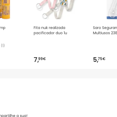
omp
Fita nuk realizada
Saro Segura
pacificador duo 1u
Multiusos 23
(
1
)
7,
5,
99€
75€
partilhe a sua!