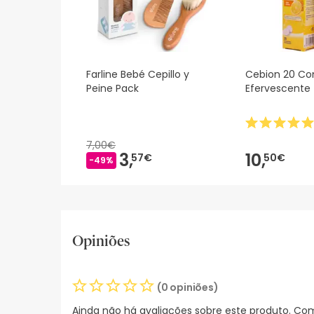
Farline Bebé Cepillo y
Cebion 20 C
Peine Pack
Efervescente
7,00€
3,
10,
57€
50€
-49%
Opiniões
(0 opiniões)
Ainda não há avaliações sobre este produto. Com