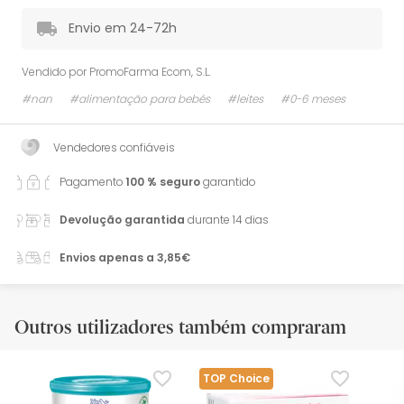
Envio em 24-72h
Vendido por
PromoFarma Ecom, S.L.
#nan
#alimentação para bebés
#leites
#0-6 meses
Vendedores confiáveis
Pagamento
100 % seguro
garantido
Devolução garantida
durante 14 dias
Envios apenas a 3,85€
Outros utilizadores também compraram
TOP Choice