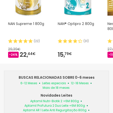
NAN Supreme 1 800g
NAN® Optipro 2 800g
Ne
80
(
22
)
(
31
)
29,39€
27
22,
15,
44€
79€
-24%
-1
BUSCAS RELACIONADAS SOBRE 0-6 meses
6-12 Meses
Leites especiais
12-18 Meses
Mais de 18 meses
Novidades Leites
Aptamil Nutri-Biotik 2 +6M 800g
Aptamil ProFutura 2 Duo Leite +6M 800g
Aptamil AR 1 Leite Anti Regurgitação 800g