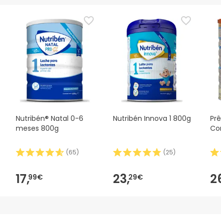
Nutribén® Natal 0-6
Nutribén Innova 1 800g
Pr
meses 800g
Co
(
65
)
(
25
)
17,
23,
2
99€
29€