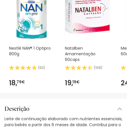
Nestlé NAN® 1 Optipro
Natalben
Men
800g
Amamentação
60
60caps
(
63
)
(
108
)
18,
19,
2
79€
19€
Descrição
Leite de continuação elaborado com nutrientes essenciais,
para bebés a partir dos 6 meses de idade. Contribui para o