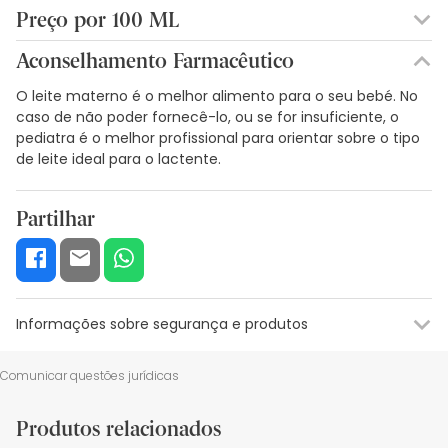
Preço por 100 ML
0,45€ / 100 ml
Aconselhamento Farmacêutico
O leite materno é o melhor alimento para o seu bebé. No
caso de não poder fornecê-lo, ou se for insuficiente, o
pediatra é o melhor profissional para orientar sobre o tipo
de leite ideal para o lactente.
Partilhar
Informações sobre segurança e produtos
Informações sobre o rótulo
Recursos de segurança visual
Da
Comunicar questões jurídicas
Informações sobre o rótulo
Produtos relacionados
Leite, lactose e soja