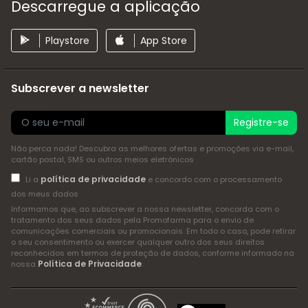
Descarregue a aplicação
Playstore
App Store
Subscrever a newsletter
Registre-se
Não perca nada! Descubra as melhores ofertas e promoções via e-mail,
cartão postal, SMS ou outros meios eletrónicos
política de privacidade
Li a
e concordo com o processamento
dos meus dados
Informamos que, ao subscrever a nossa newsletter, concorda com o
tratamento dos seus dados pela Promofarma para o envio de
comunicações comerciais ou promocionais. Em todo o caso, pode retirar
o seu consentimento ou exercer qualquer outro dos seus direitos
reconhecidos em termos de proteção de dados, conforme informado na
Política de Privacidade
nossa
.