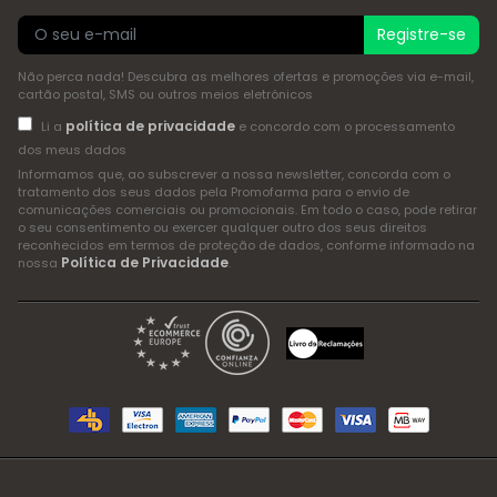
Registre-se
Não perca nada! Descubra as melhores ofertas e promoções via e-mail,
cartão postal, SMS ou outros meios eletrónicos
política de privacidade
Li a
e concordo com o processamento
dos meus dados
Informamos que, ao subscrever a nossa newsletter, concorda com o
tratamento dos seus dados pela Promofarma para o envio de
comunicações comerciais ou promocionais. Em todo o caso, pode retirar
o seu consentimento ou exercer qualquer outro dos seus direitos
reconhecidos em termos de proteção de dados, conforme informado na
Política de Privacidade
nossa
.