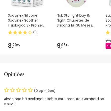
Suavinex Silicone
Nuk Starlight Day &
Sua
Suavinex Soother
Night Chupetes de
Soo
Fisiológico Sx Pro Zero
Silicona 18-36 Meses
Pro
2m 1 peça
2uds
(
1
)
9,1
8,
9,
29€
95€
-1
Opiniões
(0 opiniões)
Ainda não há avaliações sobre este produto. Compartilhe
a sua!