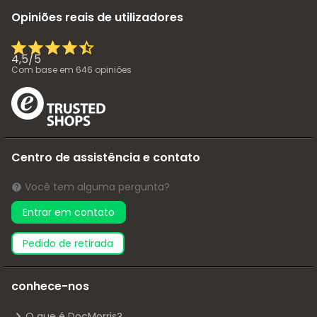
Opiniões reais de utilizadores
4,5
/
5
Com base em
646
opiniões
Centro de assistência e contato
Você tem alguma pergunta?
Entrar em contato
pedido de retirada
conhece-nos
O que é DocMorris?