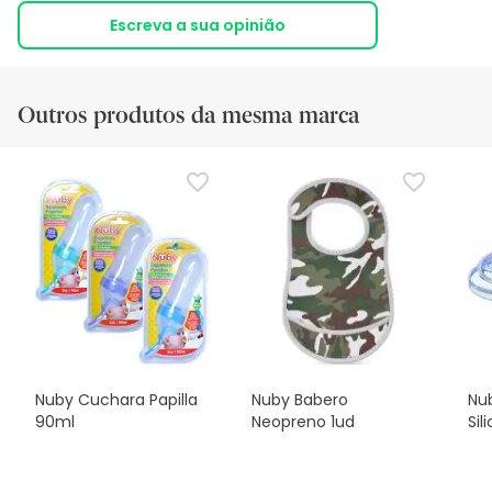
Escreva a sua opinião
Outros produtos da mesma marca
Nuby Cuchara Papilla
Nuby Babero
Nu
90ml
Neopreno 1ud
Sil