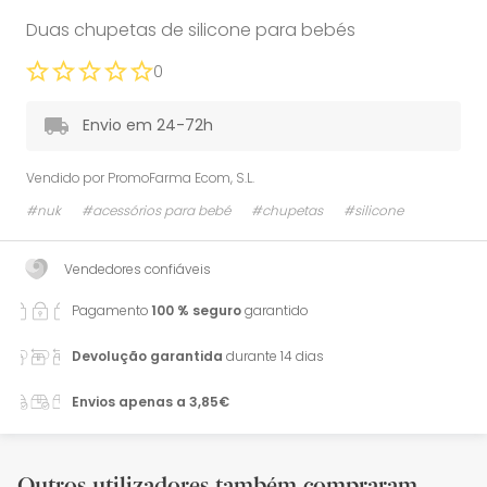
Duas chupetas de silicone para bebés
0
Envio em 24-72h
Vendido por
PromoFarma Ecom, S.L.
#nuk
#acessórios para bebé
#chupetas
#silicone
Vendedores confiáveis
Pagamento
100 % seguro
garantido
Devolução garantida
durante 14 dias
Envios apenas a 3,85€
Outros utilizadores também compraram