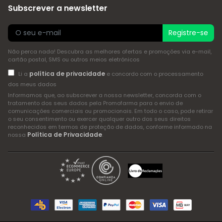
Subscrever a newsletter
Registre-se
Não perca nada! Descubra as melhores ofertas e promoções via e-mail,
cartão postal, SMS ou outros meios eletrónicos
política de privacidade
Li a
e concordo com o processamento
dos meus dados
Informamos que, ao subscrever a nossa newsletter, concorda com o
tratamento dos seus dados pela Promofarma para o envio de
comunicações comerciais ou promocionais. Em todo o caso, pode retirar
o seu consentimento ou exercer qualquer outro dos seus direitos
reconhecidos em termos de proteção de dados, conforme informado na
Política de Privacidade
nossa
.