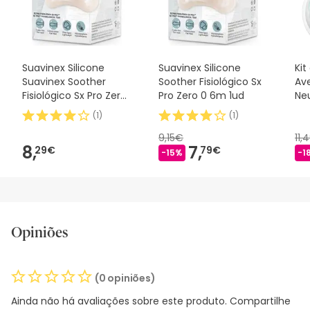
nossos termos e condições
.
Suavinex Silicone
Suavinex Silicone
Kit
Suavinex Soother
Soother Fisiológico Sx
Ave
Fisiológico Sx Pro Zero
Pro Zero 0 6m 1ud
Neu
2m 1 peça
(
1
)
(
1
)
9,15€
11,
8,
7,
29€
79€
-15%
-1
Opiniões
(0 opiniões)
Ainda não há avaliações sobre este produto. Compartilhe