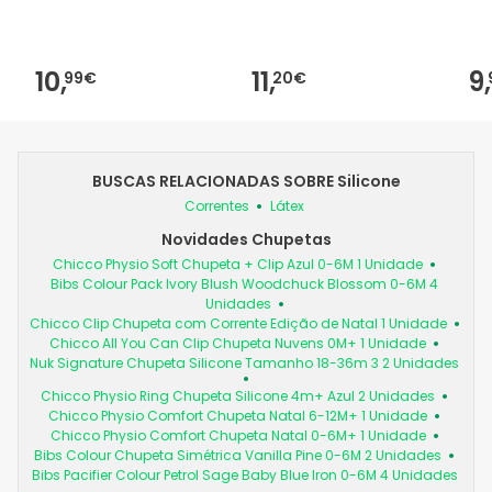
Unidades
2u
10,
11,
9,
99€
20€
BUSCAS RELACIONADAS SOBRE Silicone
Correntes
Látex
Novidades Chupetas
Chicco Physio Soft Chupeta + Clip Azul 0-6M 1 Unidade
Bibs Colour Pack Ivory Blush Woodchuck Blossom 0-6M 4
Unidades
Chicco Clip Chupeta com Corrente Edição de Natal 1 Unidade
Chicco All You Can Clip Chupeta Nuvens 0M+ 1 Unidade
Nuk Signature Chupeta Silicone Tamanho 18-36m 3 2 Unidades
Chicco Physio Ring Chupeta Silicone 4m+ Azul 2 Unidades
Chicco Physio Comfort Chupeta Natal 6-12M+ 1 Unidade
Chicco Physio Comfort Chupeta Natal 0-6M+ 1 Unidade
Bibs Colour Chupeta Simétrica Vanilla Pine 0-6M 2 Unidades
Bibs Pacifier Colour Petrol Sage Baby Blue Iron 0-6M 4 Unidades