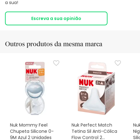
a sua!
Escreva a sua opinião
Outros produtos da mesma marca
Nuk Mommy Feel
Nuk Perfect Match
Nuk
Chupeta Silicone 0-
Tetina Sil Anti-Cólica
Ni
9M Azul 2 Unidades
Flow Control 2
Sil