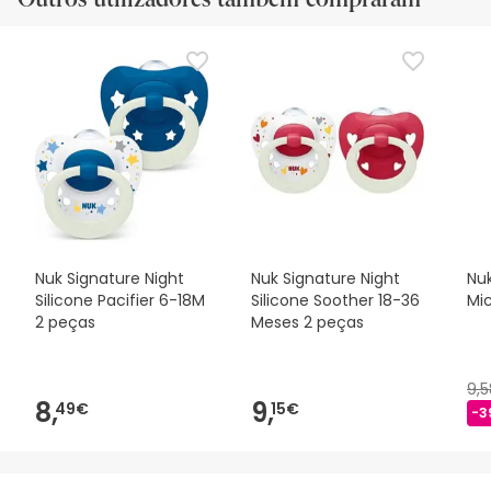
Nuk Signature Night
Nuk Signature Night
Nu
Silicone Pacifier 6-18M
Silicone Soother 18-36
Mi
2 peças
Meses 2 peças
9,
8,
9,
49€
15€
-3