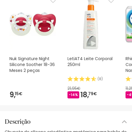
Nuk Signature Night
LetiAT4 Leite Corporal
Rh
Silicone Soother 18-36
250ml
Con
Meses 2 peças
Na
(
8
)
21,95€
11,
9,
18,
15€
79€
-14%
-4
Descrição
Chupeta de silicone ortodôntica anatômica para bebês de