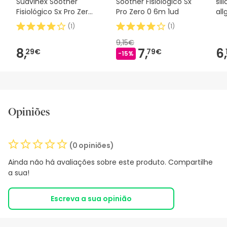
Suavinex Soother
Soother Fisiológico Sx
sil
Fisiológico Sx Pro Zero
Pro Zero 0 6m 1ud
al
2m 1 peça
0M
(
1
)
(
1
)
9,15€
8,
7,
6,
29€
79€
-15%
Opiniões
(0 opiniões)
Ainda não há avaliações sobre este produto. Compartilhe
a sua!
Escreva a sua opinião