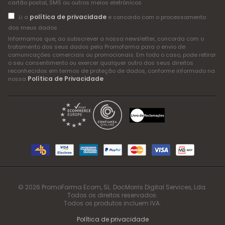
cartão postal, SMS ou outros meios eletrónicos
política de privacidade
Li a
e concordo com o processamento
dos meus dados
Informamos que, ao subscrever a nossa newsletter, concorda com o
tratamento dos seus dados pela Promofarma para o envio de
comunicações comerciais ou promocionais. Em todo o caso, pode retirar
o seu consentimento ou exercer qualquer outro dos seus direitos
reconhecidos em termos de proteção de dados, conforme informado na
Política de Privacidade
nossa
.
© 2026 PromoFarma Ecom, SL. DocMorris Digital Services, Lda.
Todos os direitos reservados.
Todos os produtos incluem IVA.
Política de privacidade