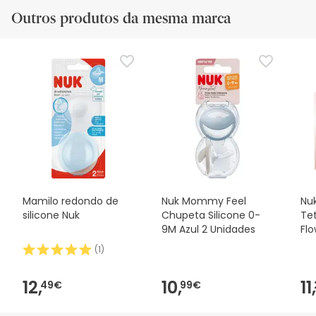
Outros produtos da mesma marca
Mamilo redondo de
Nuk Mommy Feel
Nu
silicone Nuk
Chupeta Silicone 0-
Tet
9M Azul 2 Unidades
Flo
Un
(
1
)
12,
10,
11,
49€
99€