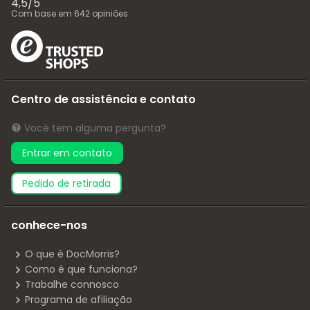
4,5
/
5
Com base em
642
opiniões
Centro de assistência e contato
Você tem alguma pergunta?
Entrar em contato
pedido de retirada
conhece-nos
O que é DocMorris?
Como é que funciona?
Trabalhe connosco
Programa de afiliação