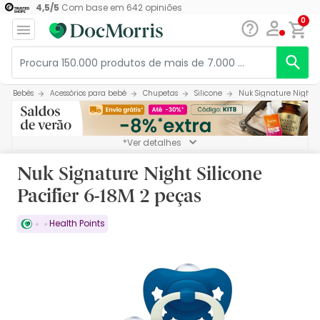
4,5
/
5
Com base em
642
opiniões
0
Bebés
Acessórios para bebé
Chupetas
Silicone
Nuk Signature Night Si
*Ver detalhes
Nuk Signature Night Silicone
Pacifier 6-18M 2 peças
Health Points