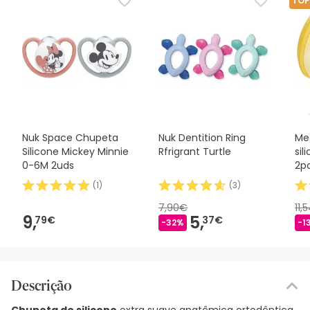
TOP
Nuk Space Chupeta
Nuk Dentition Ring
Me
Silicone Mickey Minnie
Rfrigrant Turtle
si
0-6M 2uds
2p
(
1
)
(
3
)
7,90€
11,
9,
5,
79€
37€
-32%
-1
Descrição
Chupeta de silicone
extra suave anatômica ortodôntica