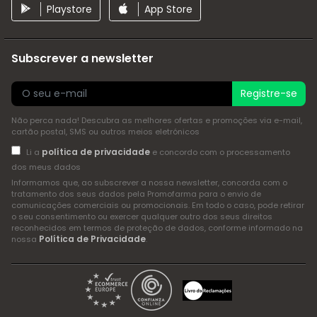
Playstore
App Store
Subscrever a newsletter
Registre-se
Não perca nada! Descubra as melhores ofertas e promoções via e-mail,
cartão postal, SMS ou outros meios eletrónicos
política de privacidade
Li a
e concordo com o processamento
dos meus dados
Informamos que, ao subscrever a nossa newsletter, concorda com o
tratamento dos seus dados pela Promofarma para o envio de
comunicações comerciais ou promocionais. Em todo o caso, pode retirar
o seu consentimento ou exercer qualquer outro dos seus direitos
reconhecidos em termos de proteção de dados, conforme informado na
Política de Privacidade
nossa
.