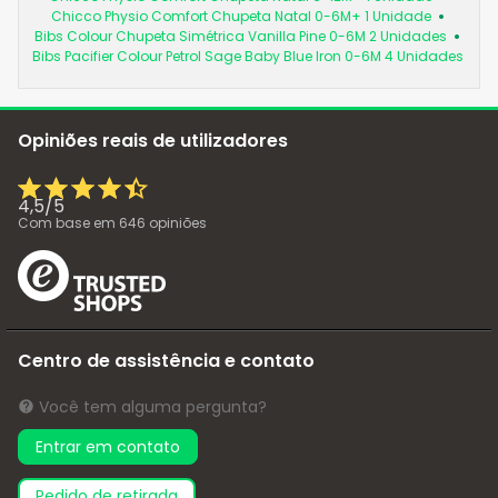
Chicco Physio Comfort Chupeta Natal 0-6M+ 1 Unidade
Bibs Colour Chupeta Simétrica Vanilla Pine 0-6M 2 Unidades
Bibs Pacifier Colour Petrol Sage Baby Blue Iron 0-6M 4 Unidades
Opiniões reais de utilizadores
4,5
/
5
Com base em
646
opiniões
Centro de assistência e contato
Você tem alguma pergunta?
Entrar em contato
pedido de retirada