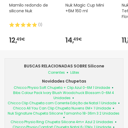
Mamilo redondo de
Nuk Magic Cup Mini
Nu
silicone Nuk
+6M 160 ml
Tet
Flo
Un
(
1
)
12,
14,
11,
49€
49€
BUSCAS RELACIONADAS SOBRE Silicone
Correntes
Látex
Novidades Chupetas
Chicco Physio Soft Chupeta + Clip Azul 0-6M 1 Unidade
Bibs Colour Pack Ivory Blush Woodchuck Blossom 0-6M 4
Unidades
Chicco Clip Chupeta com Corrente Edição de Natal 1 Unidade
Chicco All You Can Clip Chupeta Nuvens 0M+ 1 Unidade
Nuk Signature Chupeta Silicone Tamanho 18-36m 3 2 Unidades
Chicco Physio Ring Chupeta Silicone 4m+ Azul 2 Unidades
Chicco Physio Comfort Chupeta Natal 6-12M+ 1 Unidade