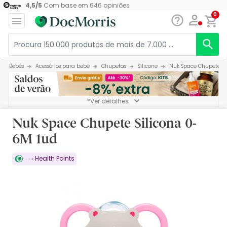
4,5
/
5
Com base em
646
opiniões
0
Bebés
Acessórios para bebé
Chupetas
Silicone
Nuk Space Chupete Si
*Ver detalhes
Nuk Space Chupete Silicona 0-
6M 1ud
Health Points