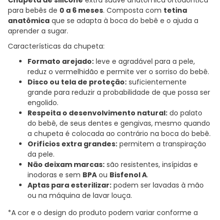
para bebês de
0 a 6 meses
. Composta com
tetina
anatômica
que se adapta à boca do bebê e o ajuda a
aprender a sugar.
Características da chupeta:
Formato arejado:
leve e agradável para a pele,
reduz o vermelhidão e permite ver o sorriso do bebê.
Disco ou tela de proteção:
suficientemente
grande para reduzir a probabilidade de que possa ser
engolido.
Respeita o desenvolvimento natural:
do palato
do bebê, de seus dentes e gengivas, mesmo quando
a chupeta é colocada ao contrário na boca do bebê.
Orifícios extra grandes:
permitem a transpiração
da pele.
Não deixam marcas:
são resistentes, insípidas e
inodoras e sem
BPA
ou
Bisfenol A
.
Aptas para esterilizar:
podem ser lavadas à mão
ou na máquina de lavar louça.
*A cor e o design do produto podem variar conforme a