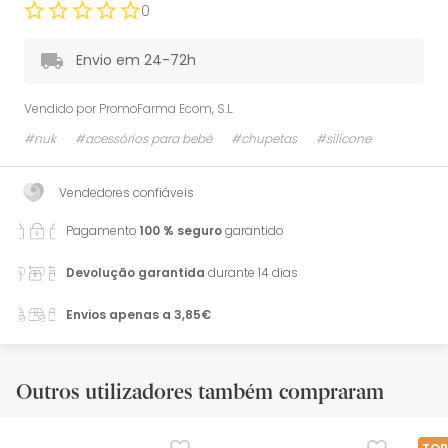
0
Envio em 24-72h
Vendido por
PromoFarma Ecom, S.L.
#nuk
#acessórios para bebé
#chupetas
#silicone
Vendedores confiáveis
Pagamento
100 % seguro
garantido
Devolução garantida
durante 14 dias
Envios apenas a 3,85€
Outros utilizadores também compraram