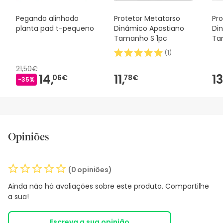
Pegando alinhado
Protetor Metatarso
Pr
planta pad t-pequeno
Dinâmico Apostiano
Di
Tamanho S 1pc
Ta
(
1
)
21,50€
14,
11,
13
06€
78€
-35%
Opiniões
(0 opiniões)
Ainda não há avaliações sobre este produto. Compartilhe
a sua!
Escreva a sua opinião