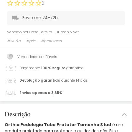
0
Envio em 24-72h
Vendido por
Casa Ferreira - Human & Vet
#wurko
#pés
#protetores
Vendedores confiáveis
Pagamento
100 % seguro
garantido
Devolução garantida
durante 14 dias
Envios apenas a 3,85€
Descrição
Orthia Podologia Tubo Protetor Tamanho S 1ud
é um
produto projetado para proteger e cuidar dos pés. Este