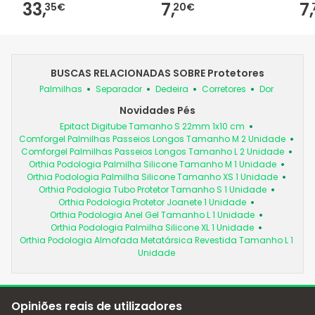
33,
7,
7,
35€
20€
BUSCAS RELACIONADAS SOBRE Protetores
Palmilhas
Separador
Dedeira
Corretores
Dor
Novidades Pés
Epitact Digitube Tamanho S 22mm 1x10 cm
Comforgel Palmilhas Passeios Longos Tamanho M 2 Unidade
Comforgel Palmilhas Passeios Longos Tamanho L 2 Unidade
Orthia Podologia Palmilha Silicone Tamanho M 1 Unidade
Orthia Podologia Palmilha Silicone Tamanho XS 1 Unidade
Orthia Podologia Tubo Protetor Tamanho S 1 Unidade
Orthia Podologia Protetor Joanete 1 Unidade
Orthia Podologia Anel Gel Tamanho L 1 Unidade
Orthia Podologia Palmilha Silicone XL 1 Unidade
Orthia Podologia Almofada Metatársica Revestida Tamanho L 1
Unidade
Opiniões reais de utilizadores