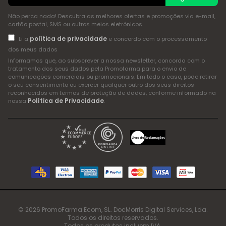
Não perca nada! Descubra as melhores ofertas e promoções via e-mail,
cartão postal, SMS ou outros meios eletrónicos
política de privacidade
Li a
e concordo com o processamento
dos meus dados
Informamos que, ao subscrever a nossa newsletter, concorda com o
tratamento dos seus dados pela Promofarma para o envio de
comunicações comerciais ou promocionais. Em todo o caso, pode retirar
o seu consentimento ou exercer qualquer outro dos seus direitos
reconhecidos em termos de proteção de dados, conforme informado na
Política de Privacidade
nossa
.
© 2026 PromoFarma Ecom, SL. DocMorris Digital Services, Lda.
Todos os direitos reservados.
Todos os produtos incluem IVA.