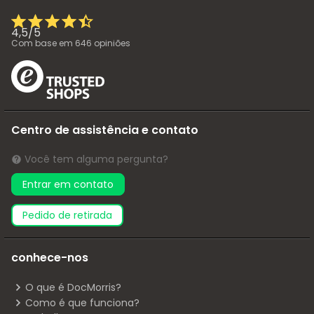
4,5
/
5
Com base em
646
opiniões
Centro de assistência e contato
Você tem alguma pergunta?
Entrar em contato
pedido de retirada
conhece-nos
O que é DocMorris?
Como é que funciona?