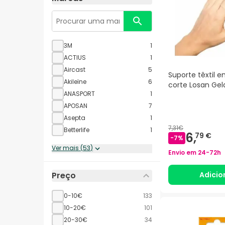
3M
1
ACTIUS
1
Aircast
5
Suporte têxtil 
Akileïne
6
corte Losan Gel
ANASPORT
1
APOSAN
7
Asepta
1
7,31€
Betterlife
1
6,
79 €
-
7
%
Ver mais
(
53
)
Envio em
24-72h
Adicio
Preço
0-10€
133
10-20€
101
20-30€
34