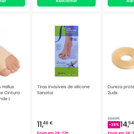
nar
Adicionar
Adi
 Hallux
Tiras invisíveis de silicone
Dureza prot
 e Cintura
Sanator
2uds
nde L
)
23,63€
11,
14,
46 €
54
-
38
%
Envio em
24-72h
Envio em
24-