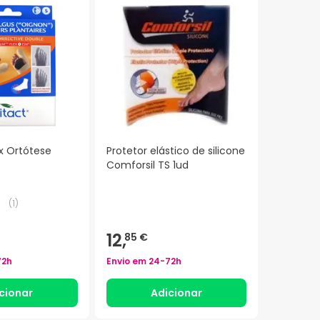
ux Ortótese
Protetor elástico de silicone
Comforsil TS 1ud
(
1
)
12,
85 €
72h
Envio em
24-72h
cionar
Adicionar