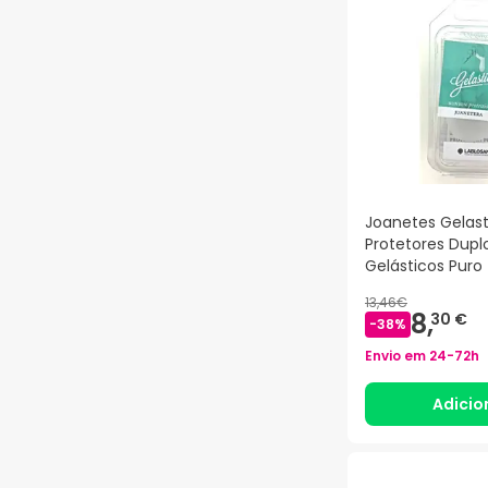
Joanetes Gelast
Protetores Dupl
Gelásticos Puro
13,46€
8,
30 €
-
38
%
Envio em
24-72h
Adicio