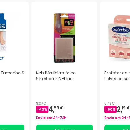
be Tamanho S
Neh Pés feltro folha
Protetor de 
9.5x50cms N-1 1ud
salveped sil
8,07€
5,43€
4,
2,
59 €
19 €
-
43
%
-
60
%
Envio em
24-72h
Envio em
24-