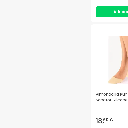
Adicio
Almohadilla Pun
Sanator Silicon
18,
60 €