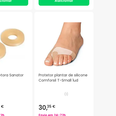
cionar
Adicionar
etora Sanator
Protetor plantar de silicone
Comforsil T-Small 1ud
(
1
)
30,
 €
35 €
72h
Envio em
24-72h