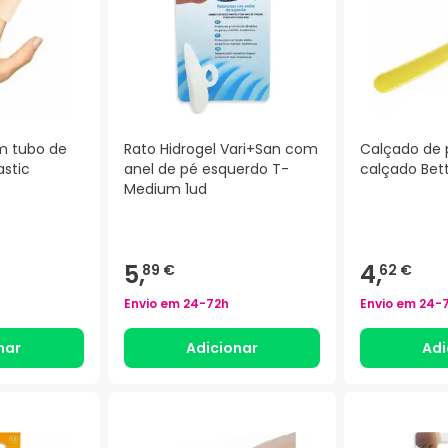
em tubo de
Rato Hidrogel Vari+San com
Calçado de p
astic
anel de pé esquerdo T-
calçado Bett
Medium 1ud
5,
4,
89 €
62 €
Envio em
24-72h
Envio em
24-
nar
Adicionar
Adi