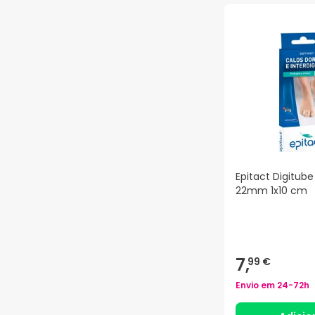
Epitact Digitu
22mm 1x10 cm
7,
99 €
Envio em
24-72h