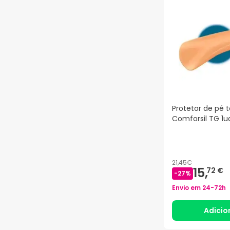
Protetor de pé t
Comforsil TG 1u
21,45€
15,
72 €
-
27
%
Envio em
24-72h
Adicio