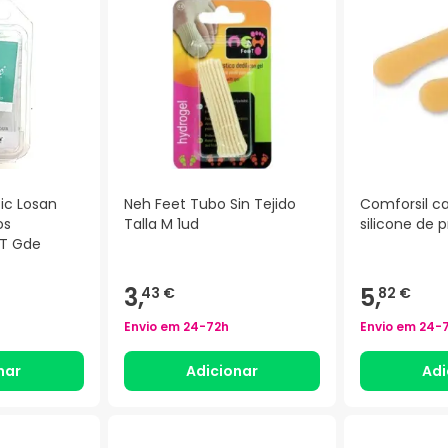
ic Losan
Neh Feet Tubo Sin Tejido
Comforsil c
os
Talla M 1ud
silicone de 
 T Gde
3,
5,
43 €
82 €
Envio em
24-72h
Envio em
24-
nar
Adicionar
Adi