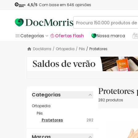
4,5
/5
Com base em
646
opiniões
Categorias
Ofertas Flash
Nossa marca
DocMorris
/
Ortopedia
/
Pés
/
Protetores
Protetores
Categorias
282 produtos
Ortopedia
Pés
Protetores
282
Marcas