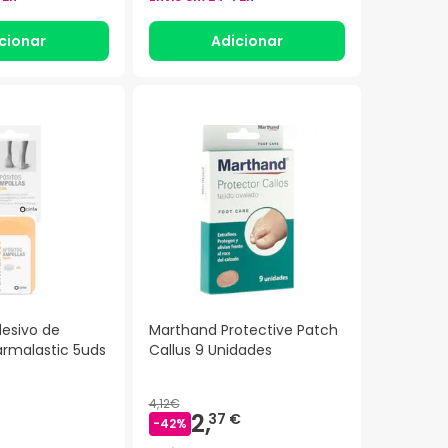
cionar
Adicionar
esivo de
Marthand Protective Patch
armalastic 5uds
Callus 9 Unidades
4,12€
2,
37 €
-
42
%