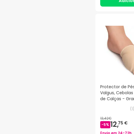
Adicio
Protector de Pés
Valgus, Cebolas
de Calças - Gra
(
1
13,42€
12,
75 €
-
5
%
Envio em
24-72h