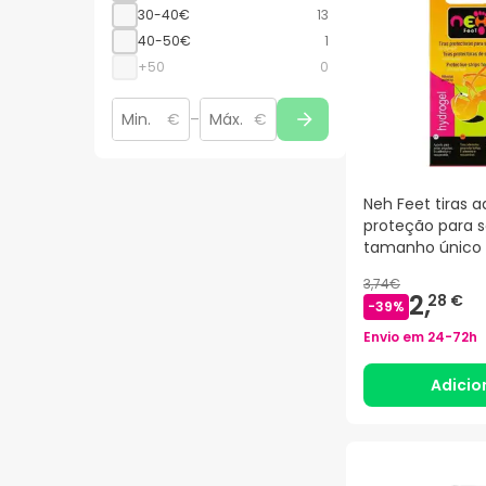
30-40€
13
40-50€
1
+50
0
€
–
€
Neh Feet tiras a
proteção para s
tamanho único 
os 4uds
3,74€
2,
28 €
-
39
%
Envio em
24-72h
Adicio