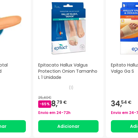
otal
Epitacato Hallux Valgus
Epitato Hall
d
Protection Onion Tamanho
Valgo Ga S
L 1 Unidade
(
1
)
25,40€
8,
34,
79 €
54 €
-
65
%
Envio em
24-72h
Envio em
24-
nar
Adicionar
Adi