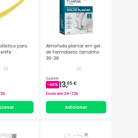
lástico para
Almofada plantar em gel
erlife
de Farmalastic tamanho
36-38
(
1
)
(
2
)
22,60€
13,
65 €
-
40
%
72h
Envio em
24-72h
cionar
Adicionar