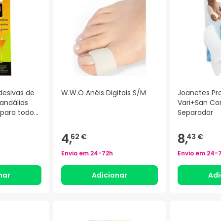
desivas de
W.W.O Anéis Digitais S/M
Joanetes Pr
andálias
Vari+San C
para todos
Separador
4,
8,
62 €
43 €
Envio em
24-72h
Envio em
24-
nar
Adicionar
Adi