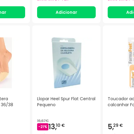
nar
Adicionar
Adi
tera
Llopar Heel Spur Flat Central
Toucador ad
e 36/38
Pequeno
calcanhar F
16,67€
13,
5,
10 €
29 €
-
21
%