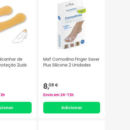
alcanhar de
Maf Comodina Finger Saver
proteção 2uds
Plus Silicone 2 Unidades
8,
08 €
72h
Envio em
24-72h
cionar
Adicionar