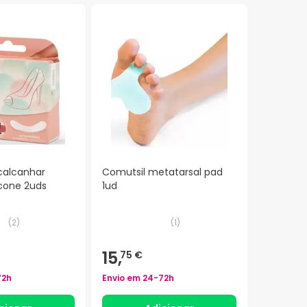
calcanhar
Comutsil metatarsal pad
icone 2uds
1ud
(
2
)
(
1
)
15,
75 €
72h
Envio em
24-72h