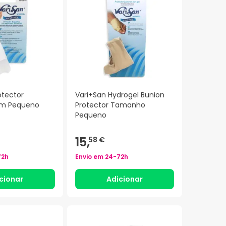
otector
Vari+San Hydrogel Bunion
om Pequeno
Protector Tamanho
Pequeno
15,
58 €
72h
Envio em
24-72h
cionar
Adicionar