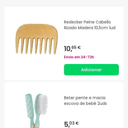
Redecker Peine Cabello
Rizado Madera 10,5cm 1ud
10,
65 €
Envio em
24-72h
Adicionar
Beter pente e macia
escova de bebê 2uds
5,
03 €