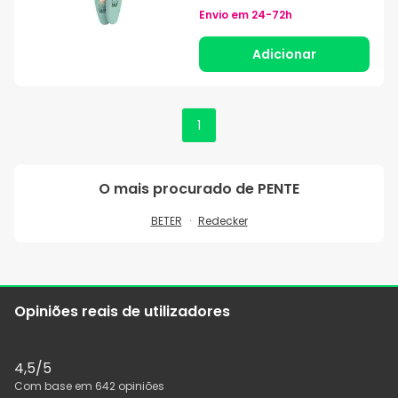
Envio em
24-72h
Adicionar
1
O mais procurado de
PENTE
BETER
Redecker
Opiniões reais de utilizadores
4,5
/5
Com base em
642
opiniões