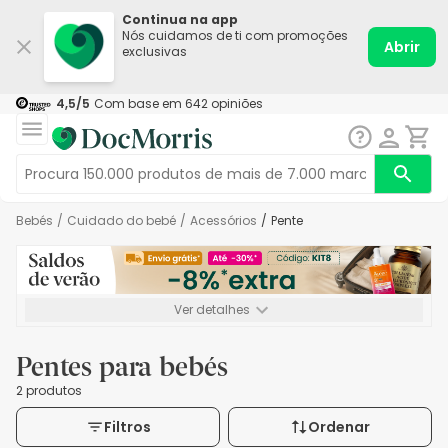
Continua na app
Nós cuidamos de ti com promoções
Abrir
exclusivas
4,5
/5
Com base em
642
opiniões
Bebés
/
Cuidado do bebé
/
Acessórios
/
Pente
Ver detalhes
*-8% extra, compra mínima de 72€. Válido até 16/08. Não
acumulável.
Pentes para bebés
2 produtos
Filtros
Ordenar