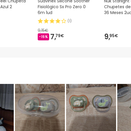
eel Chupeta
Suavinex Silicone Soother
Nuk Starlight
Azul 2
Fisiológico Sx Pro Zero 0
Chupetes de 
6m 1ud
36 Meses 2u
(
1
)
9,15€
7,
9,
79€
95€
-15%