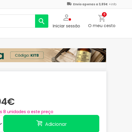
Envio apenas a 3,85€
+info
0
O meu cesto
Iniciar sessão
04€
as
8
unidades a este preço
Adicionar