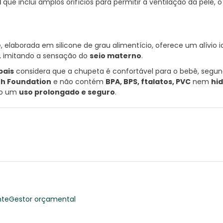
l
que inclui amplos orifícios para permitir a ventilação da pele, o
e
, elaborada em silicone de grau alimentício, oferece um alívio 
, imitando a sensação do
seio materno
.
pais
considera que a chupeta é confortável para o bebê, segu
th Foundation
e não contém
BPA, BPS, ftalatos, PVC
nem
hi
ndo um
uso prolongado e seguro
.
nte
Gestor orçamental