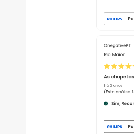
Pu
OnegativePT
Rio Maior
As chupetas
há 2 anos
(Esta análise
Sim, Reco
Pu