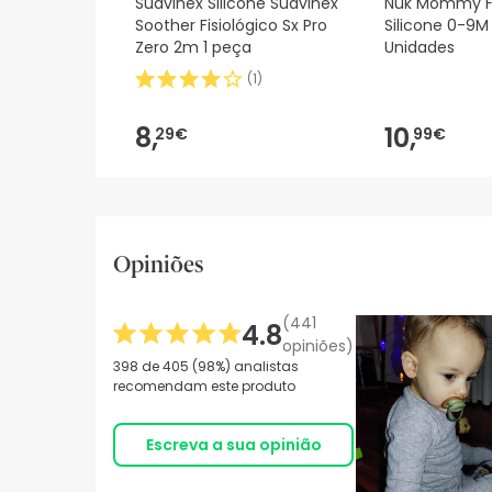
Suavinex Silicone Suavinex
Nuk Mommy F
Soother Fisiológico Sx Pro
Silicone 0-9M 
Zero 2m 1 peça
Unidades
(
1
)
8,
10,
29€
99€
Opiniões
(441
4.8
opiniões)
398 de 405 (98%) analistas
recomendam este produto
Escreva a sua opinião