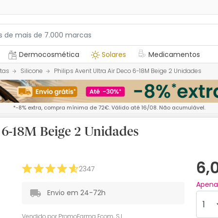
Dermocosmética
Solares
Medicamentos
tas
Silicone
Philips Avent Ultra Air Deco 6-18M Beige 2 Unidades
*-8% extra, compra mínima de 72€. Válido até 16/08. Não acumulável.
o 6-18M Beige 2 Unidades
6,
2347
Apen
Envio em 24-72h
Vendido por
PromoFarma Ecom, S.L.