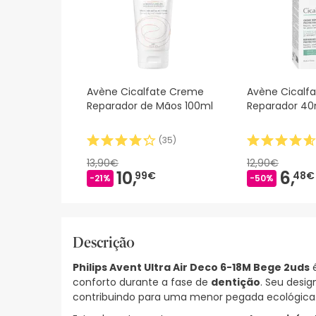
Avène Cicalfate Creme
Avène Cicalf
Reparador de Mãos 100ml
Reparador 40
(
35
)
13,90€
12,90€
10,
6,
99€
48€
-21%
-50%
Descrição
Philips Avent Ultra Air Deco 6-18M Bege 2uds
é
conforto durante a fase de
dentição
. Seu desi
contribuindo para uma menor pegada ecológica