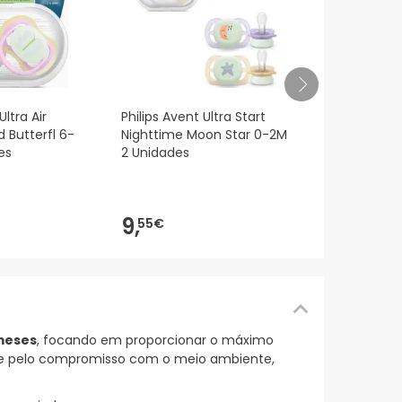
Philips Avent
Ultra Air
Philips Avent Ultra Start
Nighttime T
d Butterfl 6-
Nighttime Moon Star 0-2M
18M+ 2 Unid
es
2 Unidades
9,
91€
9,
55€
 meses
, focando em proporcionar o máximo
se pelo compromisso com o meio ambiente,