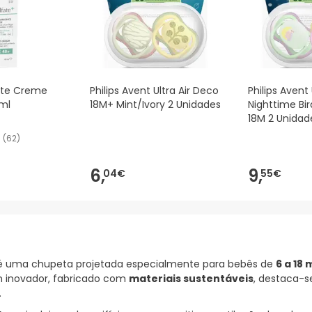
ate Creme
Philips Avent Ultra Air Deco
Philips Avent 
ml
18M+ Mint/Ivory 2 Unidades
Nighttime Bir
18M 2 Unidad
(
62
)
6,
9,
04€
55€
 uma chupeta projetada especialmente para bebês de
6 a 18
gn inovador, fabricado com
materiais sustentáveis
, destaca-
.