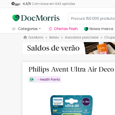
4,5
/
5
Com base em
643
opiniões
categorias
Ofertas Flash
Nossa marca
DocMorris
Bebés
Acessórios para bebé
Chupe
Dermocosmetica
Nossa marca
Solares
Philips Avent Ultra Air Dec
Medicamentos
Health Points
Cosmética
Saúde
Higiene
Dietética