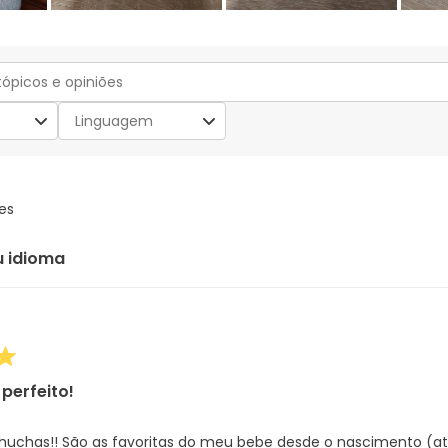
o
Linguagem
es
u idioma
perfeito!
huchas!! São as favoritas do meu bebe desde o nascimento (a