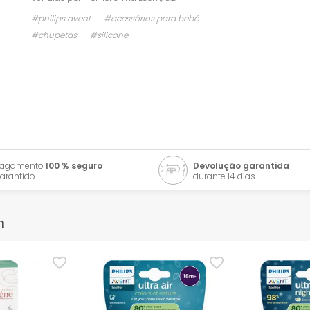
#philips avent
#acessórios para bebé
#chupetas
#silicone
Pagamento
100 % seguro
Devolução garantida
arantido
durante 14 dias
m