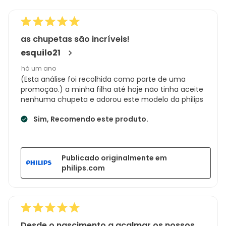
de
170
análises
as chupetas são incríveis!
esquilo21
há um ano
(Esta análise foi recolhida como parte de uma
promoção.) a minha filha até hoje não tinha aceite
nenhuma chupeta e adorou este modelo da philips
Sim, Recomendo este produto.
Publicado originalmente em
philips.com
Desde o nascimento a acalmar os nossos