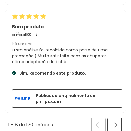
Bom produto
aifos93
há um ano
(Esta análise foi recolhida como parte de uma
promoção.) Muito satisfeita com as chupetas,
ótima adaptação do bebé.
Sim, Recomendo este produto.
Publicado originalmente em
philips.com
1
–
8 de 170
análises
Anterior
Seguin
análi