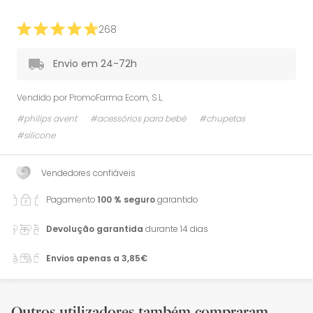
268
Envio em 24-72h
Vendido por
PromoFarma Ecom, S.L.
#philips avent
#acessórios para bebé
#chupetas
#silicone
Vendedores confiáveis
Pagamento
100 % seguro
garantido
Devolução garantida
durante 14 dias
Envios apenas a 3,85€
Outros utilizadores também compraram