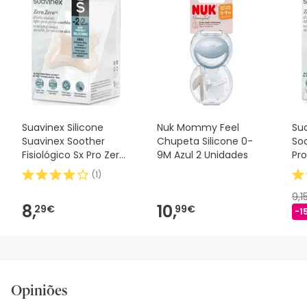
Suavinex Silicone
Nuk Mommy Feel
Sua
Suavinex Soother
Chupeta Silicone 0-
Soo
Fisiológico Sx Pro Zero
9M Azul 2 Unidades
Pro
2m 1 peça
(
1
)
9,1
8,
10,
29€
99€
-1
Opiniões