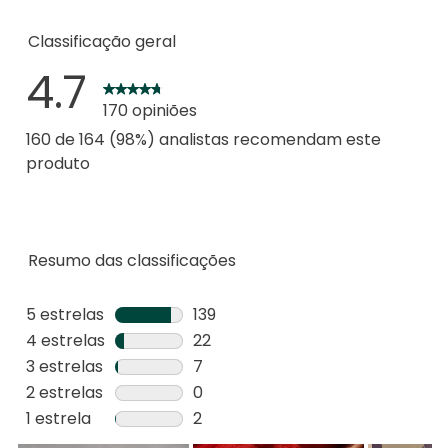
Classificação geral
4.7
170 opiniões
160 de 164 (98%) analistas recomendam este
produto
Resumo das classificações
5 estrelas
estrelas
139
139
4 estrelas
estrelas
22
análises
22
3 estrelas
estrelas
7
com
análises
7
2 estrelas
estrelas
0
5
com
análises
0
1 estrela
estrelas
2
estrelas.
4
com
análise
2