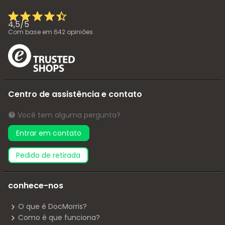
4,5
/
5
Com base em
642
opiniões
Centro de assistência e contato
Você tem alguma pergunta?
Entrar em contato
pedido de retirada
conhece-nos
O que é DocMorris?
Como é que funciona?