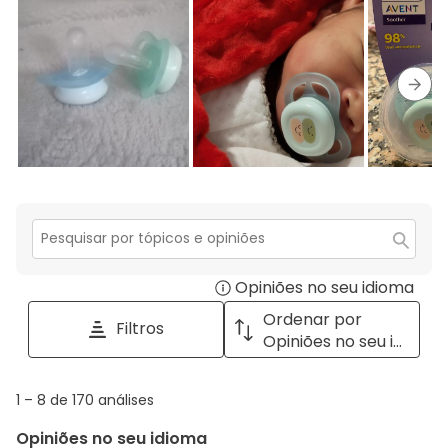
estrelas.
3
com
análises
estrelas.
2
com
estrelas.
1
estrela.
Segu
Secção
para
Opiniões no seu idioma
Disp
pesquisar
tópicos
a
Ordenar por
Filtros
e
pop
Opiniões no seu idioma
opiniões
with
info
1
1
–
8 de 170
análises
abou
to
Regi
Opiniões no seu idioma
8
Sort.