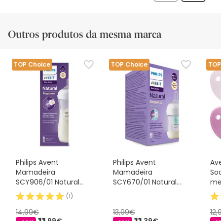
análise
Outros produtos da mesma marca
TOP Choice
TOP Choice
TOP
Philips Avent
Philips Avent
Av
Mamadeira
Mamadeira
Soo
SCY906/01 Natural
SCY670/01 Natural
me
Response 330ml
AirFree 125ml
(
1
)
14,99€
13,99€
12
99€
39€