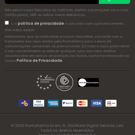
Não perca nada! Descubra as melhores ofertas e promoções via e-mail,
cartão postal, SMS ou outros meios eletrónicos
política de privacidade
Li a
e concordo com o processamento
dos meus dados
Informamos que, ao subscrever a nossa newsletter, concorda com o
tratamento dos seus dados pela Promofarma para o envio de
comunicações comerciais ou promocionais. Em todo o caso, pode retirar
o seu consentimento ou exercer qualquer outro dos seus direitos
reconhecidos em termos de proteção de dados, conforme informado na
Política de Privacidade
nossa
.
© 2026 PromoFarma Ecom, SL. DocMorris Digital Services, Lda.
Todos os direitos reservados.