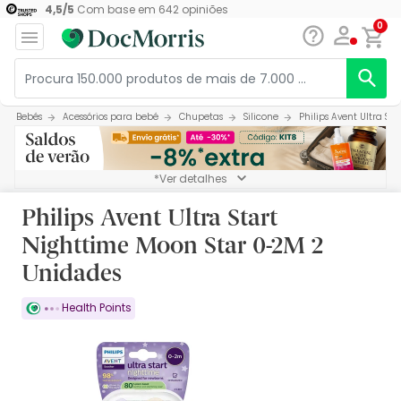
4,5
/
5
Com base em
642
opiniões
0
Bebés
Acessórios para bebé
Chupetas
Silicone
Philips Avent Ultra S
*Ver detalhes
Philips Avent Ultra Start
Nighttime Moon Star 0-2M 2
Unidades
Health Points