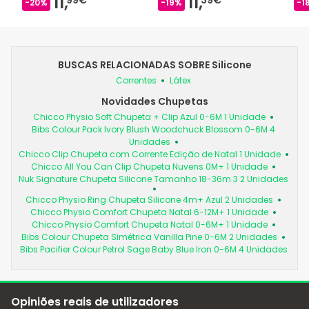
11,
11,
-20%
-19%
-1
BUSCAS RELACIONADAS SOBRE Silicone
Correntes
Látex
Novidades Chupetas
Chicco Physio Soft Chupeta + Clip Azul 0-6M 1 Unidade
Bibs Colour Pack Ivory Blush Woodchuck Blossom 0-6M 4
Unidades
Chicco Clip Chupeta com Corrente Edição de Natal 1 Unidade
Chicco All You Can Clip Chupeta Nuvens 0M+ 1 Unidade
Nuk Signature Chupeta Silicone Tamanho 18-36m 3 2 Unidades
Chicco Physio Ring Chupeta Silicone 4m+ Azul 2 Unidades
Chicco Physio Comfort Chupeta Natal 6-12M+ 1 Unidade
Chicco Physio Comfort Chupeta Natal 0-6M+ 1 Unidade
Bibs Colour Chupeta Simétrica Vanilla Pine 0-6M 2 Unidades
Bibs Pacifier Colour Petrol Sage Baby Blue Iron 0-6M 4 Unidades
Opiniões reais de utilizadores