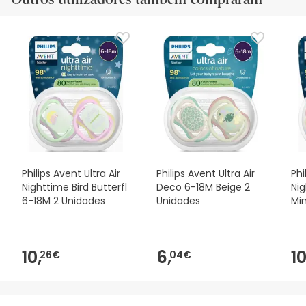
Philips Avent Ultra Air
Philips Avent Ultra Air
Phi
Nighttime Bird Butterfl
Deco 6-18M Beige 2
Ni
6-18M 2 Unidades
Unidades
Mi
10,
6,
10
26€
04€