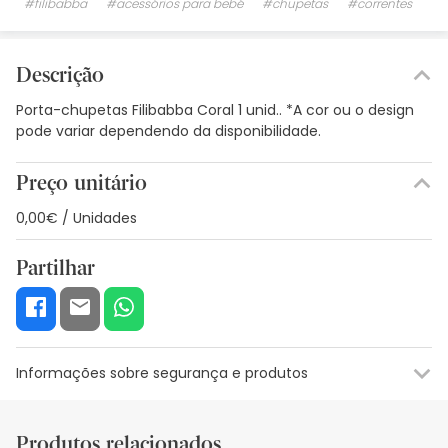
#filibabba
#acessórios para bebé
#chupetas
#correntes
Descrição
Porta-chupetas Filibabba Coral 1 unid.. *A cor ou o design
pode variar dependendo da disponibilidade.
Preço unitário
0,00€ / Unidades
Partilhar
Informações sobre segurança e produtos
Recursos de segurança visual
Dados do fabricante
Gestor o
Produtos relacionados