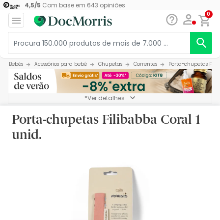
4,5
/
5
Com base em
643
opiniões
0
Bebés
Acessórios para bebé
Chupetas
Correntes
Porta-chupetas Filib
*Ver detalhes
Porta-chupetas Filibabba Coral 1
unid.