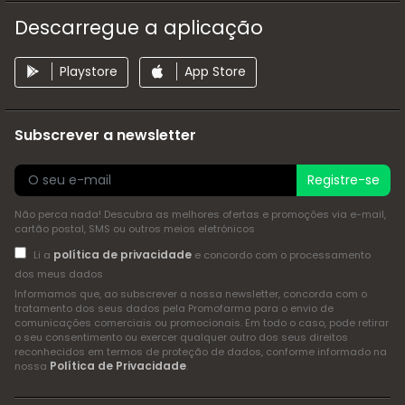
Descarregue a aplicação
Playstore
App Store
Subscrever a newsletter
Registre-se
Não perca nada! Descubra as melhores ofertas e promoções via e-mail,
cartão postal, SMS ou outros meios eletrónicos
política de privacidade
Li a
e concordo com o processamento
dos meus dados
Informamos que, ao subscrever a nossa newsletter, concorda com o
tratamento dos seus dados pela Promofarma para o envio de
comunicações comerciais ou promocionais. Em todo o caso, pode retirar
o seu consentimento ou exercer qualquer outro dos seus direitos
reconhecidos em termos de proteção de dados, conforme informado na
Política de Privacidade
nossa
.