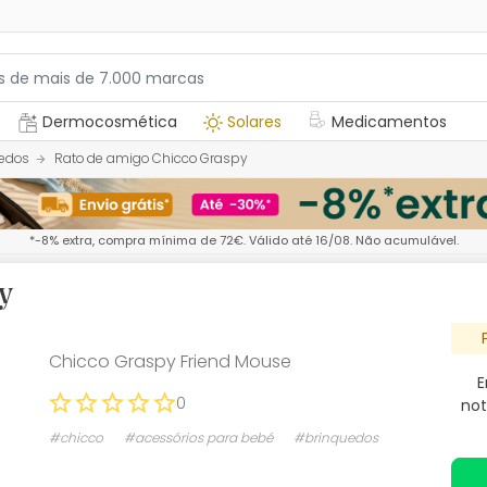
Dermocosmética
Solares
Medicamentos
edos
Rato de amigo Chicco Graspy
*-8% extra, compra mínima de 72€. Válido até 16/08. Não acumulável.
y
Chicco Graspy Friend Mouse
E
0
not
#chicco
#acessórios para bebé
#brinquedos