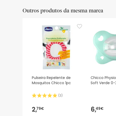
Outros produtos da mesma marca
Pulseira Repelente de
Chicco Physi
Mosquitos Chicco 1pc
Soft Verde 0-
(
3
)
2,
6,
79€
49€