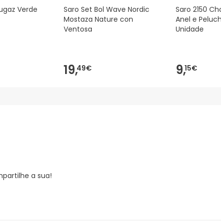
Fugaz Verde
Saro Set Bol Wave Nordic
Saro 2150 Ch
Mostaza Nature con
Anel e Peluch
Ventosa
Unidade
19,
9,
49€
15€
partilhe a sua!