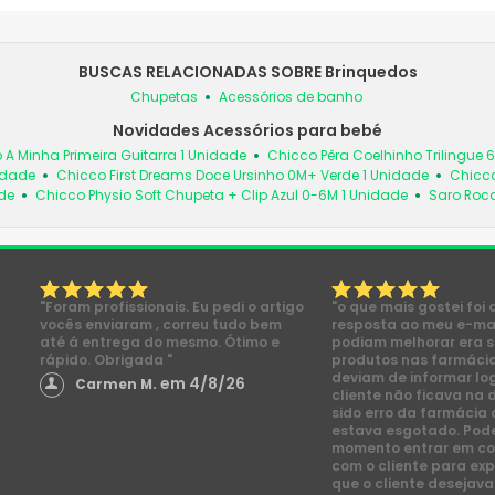
BUSCAS RELACIONADAS SOBRE Brinquedos
Chupetas
Acessórios de banho
Novidades Acessórios para bebé
 A Minha Primeira Guitarra 1 Unidade
Chicco Pêra Coelhinho Trilingue 
idade
Chicco First Dreams Doce Ursinho 0M+ Verde 1 Unidade
Chicco
de
Chicco Physio Soft Chupeta + Clip Azul 0-6M 1 Unidade
Saro Roc
"Foram profissionais. Eu pedi o artigo
"o que mais gostei foi 
vocês enviaram , correu tudo bem
resposta ao meu e-mai
até á entrega do mesmo. Ótimo e
podiam melhorar era s
rápido. Obrigada "
produtos nas farmácia
deviam de informar lo
em 4/8/26
Carmen M.
cliente não ficava na 
sido erro da farmácia 
estava esgotado. Pod
momento entrar em co
com o cliente para exp
que o cliente desejava