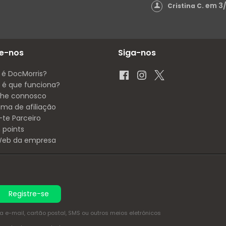
em 3
Cristina C.
e-nos
Siga-nos
 é DocMorris?
é que funciona?
lhe connosco
ama de afiliação
-te Parceiro
 points
 Web da empresa
Registre-se
e-mail, cartão postal, SMS ou outros meios eletrónicos