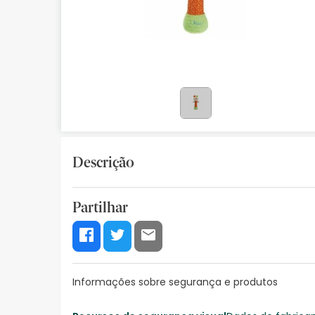
Bebés
Ótica
Ortopedia
Ervanária
Cosmética natural
Descrição
Promoções
Marcas
Partilhar
Mais vendidos
Health points
Blog
Informações sobre segurança e produtos