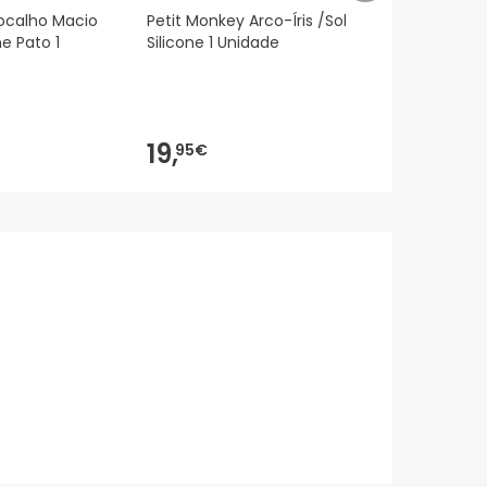
ocalho Macio
Petit Monkey Arco-Íris /Sol
Kids Bigben
e Pato 1
Silicone 1 Unidade
Noche con P
Nlpkidsdog
19,
23,
95€
30€