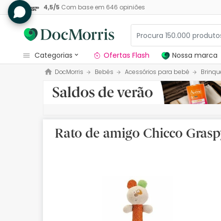
4,5
/
5
Com base em
646
opiniões
categorias
Ofertas Flash
Nossa marca
DocMorris
Bebés
Acessórios para bebé
Brinqu
Dermocosmetica
Nossa marca
Solares
Rato de amigo Chicco Grasp
Medicamentos
Cosmética
Saúde
Higiene
Dietética