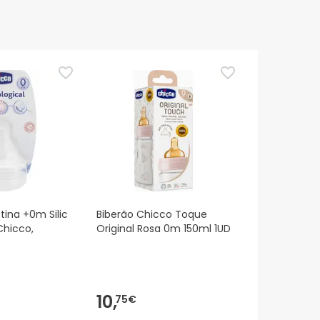
tina +0m Silic
Biberão Chicco Toque
Chicco,
Original Rosa 0m 150ml 1UD
10,
75€