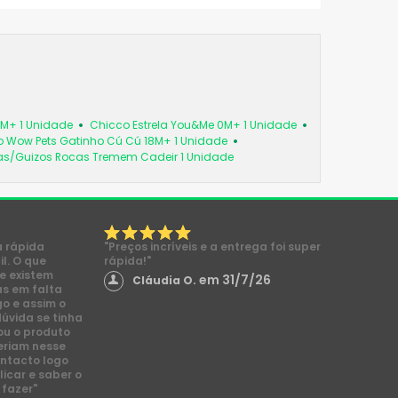
6M+ 1 Unidade
Chicco Estrela You&Me 0M+ 1 Unidade
 Wow Pets Gatinho Cú Cú 18M+ 1 Unidade
as/Guizos Rocas Tremem Cadeir 1 Unidade
a rápida
"Preços incríveis e a entrega foi super
l. O que
rápida!"
e existem
em 31/7/26
Cláudia O.
s em falta
go e assim o
dúvida se tinha
ou o produto
eriam nesse
ntacto logo
licar e saber o
 fazer"