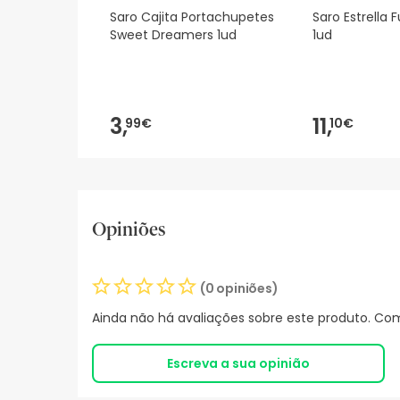
Saro Cajita Portachupetes
Saro Estrella 
Sweet Dreamers 1ud
1ud
3,
11,
99€
10€
Opiniões
(0 opiniões)
Ainda não há avaliações sobre este produto. Com
Escreva a sua opinião