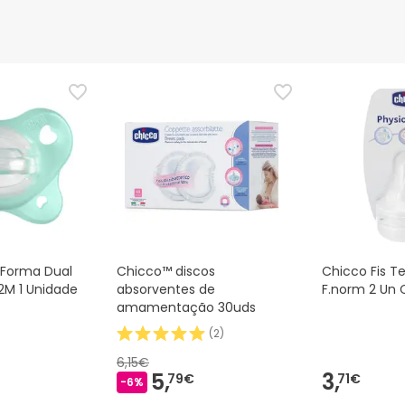
oForma Dual
Chicco™ discos
Chicco Fis Te
2M 1 Unidade
absorventes de
F.norm 2 Un 
amamentação 30uds
(
2
)
6,15€
5,
3,
79€
71€
-6%