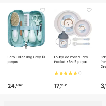
Saro Toilet Bag Grey 10
Louça de mesa Saro
Sar
peças
Pocket +6M 5 peças
Po
Dr
(
1
)
24,
17,
3,
49€
95€