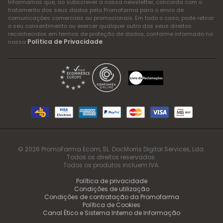
Informamos que, ao subscrever a nossa newsletter, concorda com o
tratamento dos seus dados pela Promofarma para o envio de
comunicações comerciais ou promocionais. Em todo o caso, pode retirar
o seu consentimento ou exercer qualquer outro dos seus direitos
reconhecidos em termos de proteção de dados, conforme informado na
Política de Privacidade
nossa
.
© 2026 PromoFarma Ecom, SL. DocMorris Digital Services, Lda.
Todos os direitos reservados.
Todos os produtos incluem IVA.
Política de privacidade
Condições de utilização
Condições de contratação da Promofarma
Política de Cookies
Canal Ético e Sistema Interno de Informação