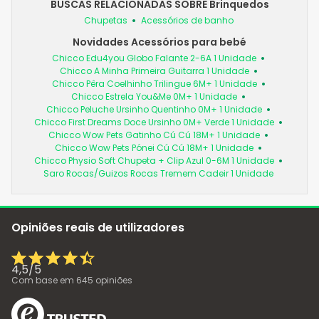
BUSCAS RELACIONADAS SOBRE Brinquedos
Chupetas
Acessórios de banho
Novidades Acessórios para bebé
Chicco Edu4you Globo Falante 2-6A 1 Unidade
Chicco A Minha Primeira Guitarra 1 Unidade
Chicco Pêra Coelhinho Trilingue 6M+ 1 Unidade
Chicco Estrela You&Me 0M+ 1 Unidade
Chicco Peluche Ursinho Quentinho 0M+ 1 Unidade
Chicco First Dreams Doce Ursinho 0M+ Verde 1 Unidade
Chicco Wow Pets Gatinho Cú Cú 18M+ 1 Unidade
Chicco Wow Pets Pónei Cú Cú 18M+ 1 Unidade
Chicco Physio Soft Chupeta + Clip Azul 0-6M 1 Unidade
Saro Rocas/Guizos Rocas Tremem Cadeir 1 Unidade
Opiniões reais de utilizadores
4,5
/
5
Com base em
645
opiniões