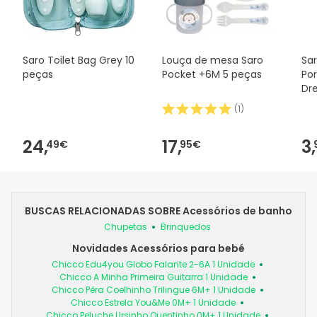
Saro Toilet Bag Grey 10
Louça de mesa Saro
Sar
peças
Pocket +6M 5 peças
Po
Dr
(
1
)
24,
17,
3,
49€
95€
BUSCAS RELACIONADAS SOBRE Acessórios de banho
Chupetas
Brinquedos
Novidades Acessórios para bebé
Chicco Edu4you Globo Falante 2-6A 1 Unidade
Chicco A Minha Primeira Guitarra 1 Unidade
Chicco Pêra Coelhinho Trilingue 6M+ 1 Unidade
Chicco Estrela You&Me 0M+ 1 Unidade
Chicco Peluche Ursinho Quentinho 0M+ 1 Unidade