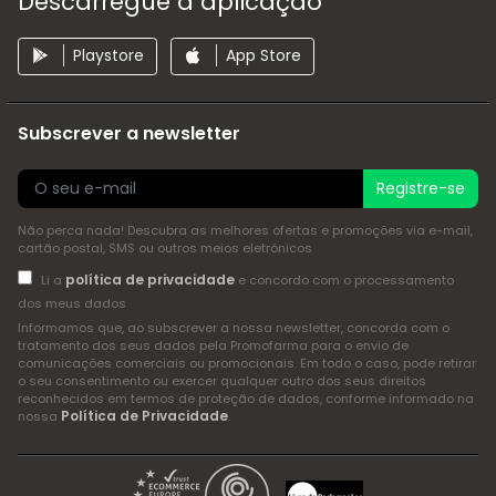
Descarregue a aplicação
Playstore
App Store
Subscrever a newsletter
Registre-se
Não perca nada! Descubra as melhores ofertas e promoções via e-mail,
cartão postal, SMS ou outros meios eletrónicos
política de privacidade
Li a
e concordo com o processamento
dos meus dados
Informamos que, ao subscrever a nossa newsletter, concorda com o
tratamento dos seus dados pela Promofarma para o envio de
comunicações comerciais ou promocionais. Em todo o caso, pode retirar
o seu consentimento ou exercer qualquer outro dos seus direitos
reconhecidos em termos de proteção de dados, conforme informado na
Política de Privacidade
nossa
.