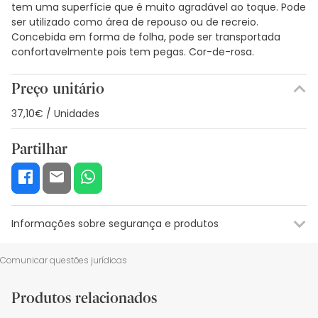
tem uma superfície que é muito agradável ao toque. Pode
ser utilizado como área de repouso ou de recreio.
Concebida em forma de folha, pode ser transportada
confortavelmente pois tem pegas. Cor-de-rosa.
Preço unitário
37,10€ / Unidades
Partilhar
Informações sobre segurança e produtos
Recursos de segurança visual
Dados do fabricante
Gestor o
Comunicar questões jurídicas
Recursos de segurança visual
Produtos relacionados
De momento, não dispomos de imagens de segurança