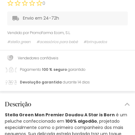
0
Envio em 24-72h
Vendido por
PromoFarma Ecom, S.L.
#stella green
#acessórios para bebé
#brinquedos
Vendedores confiáveis
Pagamento
100 % seguro
garantido
Devolução garantida
durante 14 dias
Descrição
Stella Green Mon Premier Doudou A Star is Born
é um
peluche confeccionado em
100% algodão
, projetado
especialmente como o primeiro companheiro dos mais
pequenos. Sua delicada estrela bordada traz um toque