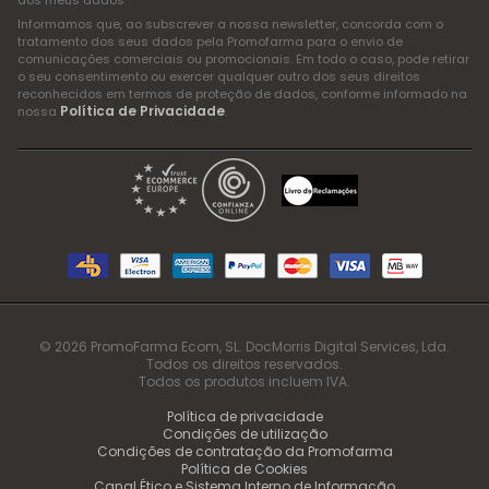
dos meus dados
Informamos que, ao subscrever a nossa newsletter, concorda com o
tratamento dos seus dados pela Promofarma para o envio de
comunicações comerciais ou promocionais. Em todo o caso, pode retirar
o seu consentimento ou exercer qualquer outro dos seus direitos
reconhecidos em termos de proteção de dados, conforme informado na
Política de Privacidade
nossa
.
© 2026 PromoFarma Ecom, SL. DocMorris Digital Services, Lda.
Todos os direitos reservados.
Todos os produtos incluem IVA.
Política de privacidade
Condições de utilização
Condições de contratação da Promofarma
Política de Cookies
Canal Ético e Sistema Interno de Informação