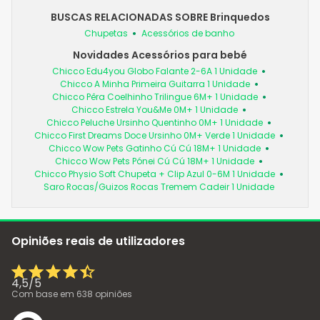
BUSCAS RELACIONADAS SOBRE Brinquedos
Chupetas
Acessórios de banho
Novidades Acessórios para bebé
Chicco Edu4you Globo Falante 2-6A 1 Unidade
Chicco A Minha Primeira Guitarra 1 Unidade
Chicco Pêra Coelhinho Trilingue 6M+ 1 Unidade
Chicco Estrela You&Me 0M+ 1 Unidade
Chicco Peluche Ursinho Quentinho 0M+ 1 Unidade
Chicco First Dreams Doce Ursinho 0M+ Verde 1 Unidade
Chicco Wow Pets Gatinho Cú Cú 18M+ 1 Unidade
Chicco Wow Pets Pónei Cú Cú 18M+ 1 Unidade
Chicco Physio Soft Chupeta + Clip Azul 0-6M 1 Unidade
Saro Rocas/Guizos Rocas Tremem Cadeir 1 Unidade
Opiniões reais de utilizadores
4,5
/
5
Com base em
638
opiniões