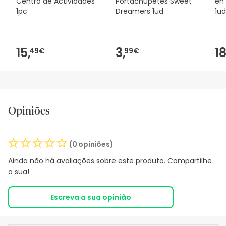
Centro de Actividades
Portachupetes Sweet
en 
1pc
Dreamers 1ud
1ud
15,
3,
18
49€
99€
Opiniões
(0 opiniões)
Ainda não há avaliações sobre este produto. Compartilhe
a sua!
Escreva a sua opinião