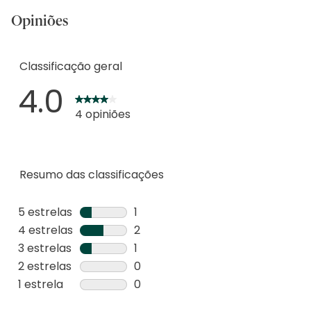
Opiniões
Classificação geral
4.0
4 opiniões
Resumo das classificações
5 estrelas
estrelas
1
1
4 estrelas
estrelas
2
análise
2
3 estrelas
estrelas
1
com
análises
1
2 estrelas
estrelas
0
5
com
análise
0
1 estrela
estrelas
0
estrelas.
4
com
análise
0