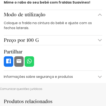
Mime o rabo do seu bebé com fraldas Suavinex!
Modo de utilização
Coloque a fralda na cintura do bebê e ajuste com os
fechos laterais.
Preço por 100 G
0,07€ / 100 g
Partilhar
Informações sobre segurança e produtos
Recursos de segurança visual
Dados do fabricante
Gestor o
Comunicar questões jurídicas
Recursos de segurança visual
Produtos relacionados
De momento, não dispomos de imagens de segurança