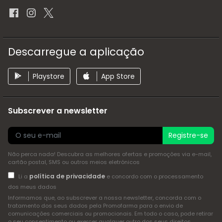
Descarregue a aplicação
Playstore
App Store
Subscrever a newsletter
Registre-se
Não perca nada! Descubra as melhores ofertas e promoções via e-mail,
cartão postal, SMS ou outros meios eletrónicos
política de privacidade
Li a
e concordo com o processamento
dos meus dados
Informamos que, ao subscrever a nossa newsletter, concorda com o
tratamento dos seus dados pela Promofarma para o envio de
comunicações comerciais ou promocionais. Em todo o caso, pode retirar
o seu consentimento ou exercer qualquer outro dos seus direitos