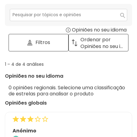
estrelas.
3
com
análise
estrelas.
2
com
estrelas.
1
Secção
para
estrela.
Opiniões no seu idioma
Disp
pesquisar
tópicos
a
Ordenar por
Filtros
e
pop
Opiniões no seu idioma
opiniões
with
info
1
1
–
4 de 4
análises
abou
to
Regi
Opiniões no seu idioma
4
Sort.
de
0 opiniões regionais. Selecione uma classificação
4
de estrelas para analisar o produto
análises
Opiniões globais
Anónimo