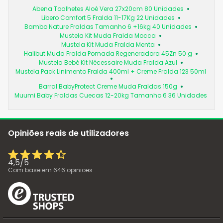
Abena Toalhetes Aloé Vera 27x20cm 80 Unidades
Libero Comfort 5 Fralda 11-17Kg 22 Unidades
Bambo Nature Fraldas Tamanho 6 +16kg 40 Unidades
Mustela Kit Muda Fralda Mocca
Mustela Kit Muda Fralda Menta
Halibut Muda Fralda Pomada Regeneradora 45Zn 50 g
Mustela Bebé Kit Nécessaire Muda Fralda Azul
Mustela Pack Linimento Fralda 400ml + Creme Fralda 123 50ml
Barral BabyProtect Creme Muda Fraldas 150g
Muumi Baby Fraldas Cuecas 12-20kg Tamanho 6 36 Unidades
Opiniões reais de utilizadores
4,5
/
5
Com base em
646
opiniões