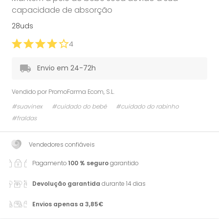
capacidade de absorção
28uds
4
Envio em 24-72h
Vendido por
PromoFarma Ecom, S.L.
#suavinex
#cuidado do bebé
#cuidado do rabinho
#fraldas
Vendedores confiáveis
Pagamento
100 % seguro
garantido
Devolução garantida
durante 14 dias
Envios apenas a 3,85€