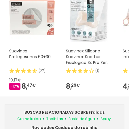
Suavinex
Suavinex Silicone
Su
Protegesenos 60+30
Suavinex Soother
inf
Fisiológico Sx Pro Zero
2m 1 peça
(
27
)
(
1
)
10,17€
8,
8,
4,
47€
29€
-17%
BUSCAS RELACIONADAS SOBRE Fraldas
Creme fralda
Toalhitas
Pasta de água
Spray
Novidades Cuidado do rabinho