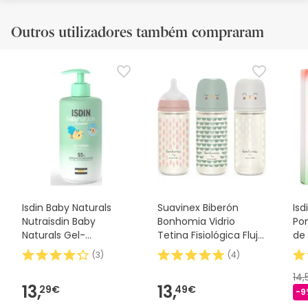
Outros utilizadores também compraram
Isdin Baby Naturals
Suavinex Biberón
Isd
Nutraisdin Baby
Bonhomia Vidrio
Po
Naturals Gel-
Tetina Fisiológica Flujo
de 
Shampoo 400ml
Medio +3m 240ml
(
3
)
(
4
)
14
13,
13,
29€
49€
-9