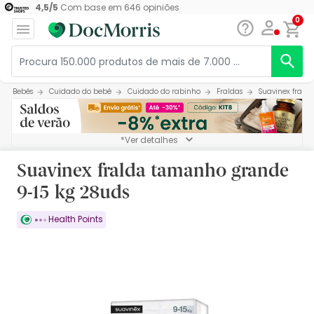
4,5
/
5
Com base em
646
opiniões
0
Bebés
Cuidado do bebé
Cuidado do rabinho
Fraldas
Suavinex frald
*Ver detalhes
Suavinex fralda tamanho grande
9-15 kg 28uds
Health Points