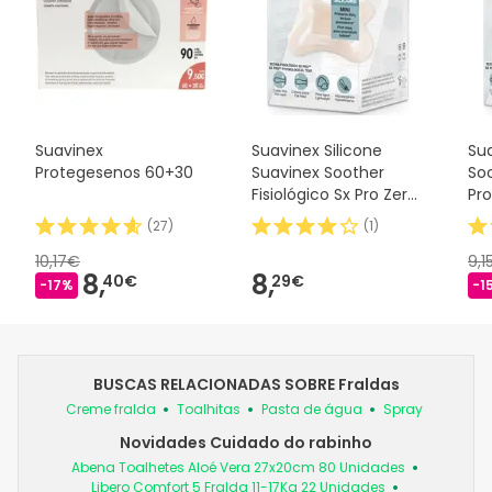
Suavinex
Suavinex Silicone
Sua
Protegesenos 60+30
Suavinex Soother
Soo
Fisiológico Sx Pro Zero
Pro
2m 1 peça
(
27
)
(
1
)
10,17€
9,1
8,
8,
40€
29€
-17%
-1
BUSCAS RELACIONADAS SOBRE Fraldas
Creme fralda
Toalhitas
Pasta de água
Spray
Novidades Cuidado do rabinho
Abena Toalhetes Aloé Vera 27x20cm 80 Unidades
Libero Comfort 5 Fralda 11-17Kg 22 Unidades