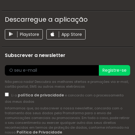
Descarregue a aplicação
Playstore
App Store
Subscrever a newsletter
Registre-se
Não perca nada! Descubra as melhores ofertas e promoções via e-mail,
cartão postal, SMS ou outros meios eletrónicos
política de privacidade
Li a
e concordo com o processamento
dos meus dados
Informamos que, ao subscrever a nossa newsletter, concorda com o
tratamento dos seus dados pela Promofarma para o envio de
comunicações comerciais ou promocionais. Em todo o caso, pode retirar
o seu consentimento ou exercer qualquer outro dos seus direitos
reconhecidos em termos de proteção de dados, conforme informado na
Política de Privacidade
nossa
.