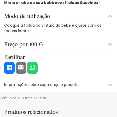
Mime o rabo do seu bebé com fraldas Suavinex!
Modo de utilização
Coloque a fralda na cintura do bebê e ajuste com os
fechos laterais.
Preço por 100 G
0,05€ / 100 g
Partilhar
Informações sobre segurança e produtos
Recursos de segurança visual
Dados do fabricante
Gestor o
Comunicar questões jurídicas
Recursos de segurança visual
Produtos relacionados
De momento, não dispomos de imagens de segurança