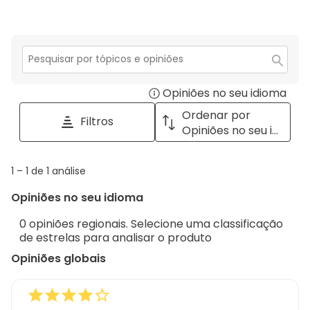
estr
2
co
estr
1
estr
Secção
para
Opiniões no seu idioma
Disp
pesquisar
tópicos
a
Ordenar por
Filtros
e
pop
Opiniões no seu idioma
opiniões
with
info
1
1
–
1 de 1
análise
abou
to
Regi
Opiniões no seu idioma
1
Sort.
de
0 opiniões regionais. Selecione uma classificação
1
de estrelas para analisar o produto
análise
Opiniões globais