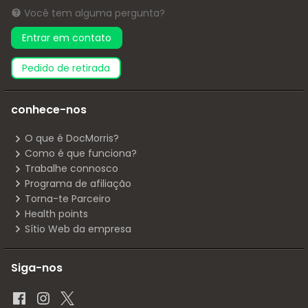
Você tem alguma pergunta?
Entrar em contato
pedido de retirada
conhece-nos
O que é DocMorris?
Como é que funciona?
Trabalhe connosco
Programa de afiliação
Torna-te Parceiro
Health points
Sítio Web da empresa
Siga-nos