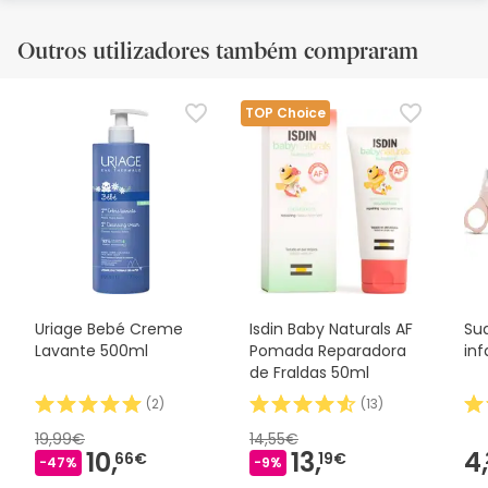
Outros utilizadores também compraram
TOP Choice
Uriage Bebé Creme
Isdin Baby Naturals AF
Su
Lavante 500ml
Pomada Reparadora
inf
de Fraldas 50ml
(
2
)
(
13
)
19,99€
14,55€
10,
13,
4,
66€
19€
-47%
-9%