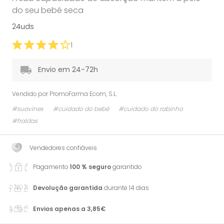
do seu bebé seca
24uds
1
Envio em 24-72h
Vendido por
PromoFarma Ecom, S.L.
#suavinex
#cuidado do bebé
#cuidado do rabinho
#fraldas
Vendedores confiáveis
Pagamento
100 % seguro
garantido
Devolução garantida
durante 14 dias
Envios apenas a 3,85€