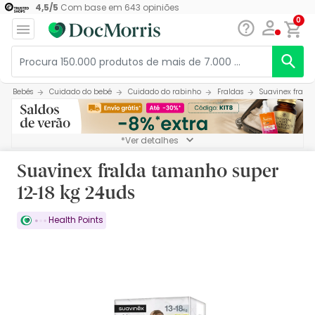
4,5
/
5
Com base em
643
opiniões
0
Bebés
Cuidado do bebé
Cuidado do rabinho
Fraldas
Suavinex frald
*Ver detalhes
Suavinex fralda tamanho super
12-18 kg 24uds
Health Points