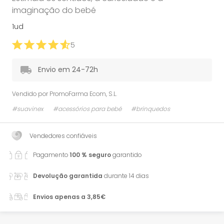
imaginação do bebé
1ud
5
Envio em 24-72h
Vendido por
PromoFarma Ecom, S.L.
#suavinex
#acessórios para bebé
#brinquedos
Vendedores confiáveis
Pagamento
100 % seguro
garantido
Devolução garantida
durante 14 dias
Envios apenas a 3,85€