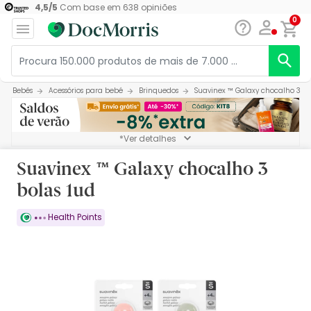
4,5
/
5
Com base em
638
opiniões
0
Bebés
Acessórios para bebé
Brinquedos
Suavinex ™ Galaxy chocalho 3 bo
*Ver detalhes
Suavinex ™ Galaxy chocalho 3
bolas 1ud
Health Points