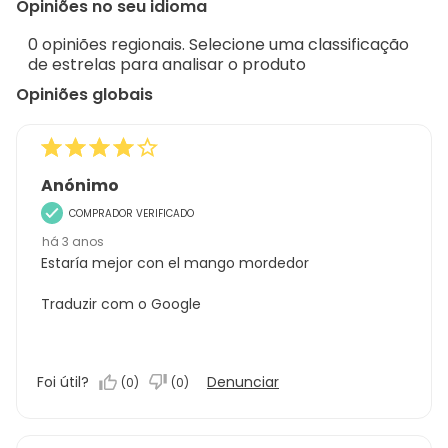
Opiniões no seu idioma
5
Sort.
de
0 opiniões regionais. Selecione uma classificação
5
de estrelas para analisar o produto
análises
Opiniões globais
Anónimo
COMPRADOR VERIFICADO
há 3 anos
Estaría mejor con el mango mordedor
Traduzir com o Google
Foi útil?
Denunciar
(
0
)
(
0
)