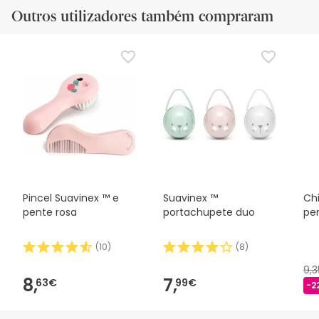
Outros utilizadores também compraram
Pincel Suavinex ™ e
Suavinex ™
Ch
pente rosa
portachupete duo
pen
(
10
)
(
8
)
9,
8,
7,
63€
99€
-2