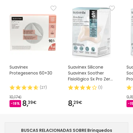
Suavinex
Suavinex Silicone
Sua
Protegesenos 60+30
Suavinex Soother
Soo
Fisiológico Sx Pro Zero
Pro
2m 1 peça
(
27
)
(
1
)
10,17€
9,1
8,
8,
39€
29€
-18%
-1
BUSCAS RELACIONADAS SOBRE Brinquedos