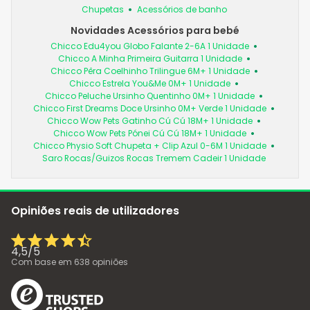
Chupetas
Acessórios de banho
Novidades Acessórios para bebé
Chicco Edu4you Globo Falante 2-6A 1 Unidade
Chicco A Minha Primeira Guitarra 1 Unidade
Chicco Pêra Coelhinho Trilingue 6M+ 1 Unidade
Chicco Estrela You&Me 0M+ 1 Unidade
Chicco Peluche Ursinho Quentinho 0M+ 1 Unidade
Chicco First Dreams Doce Ursinho 0M+ Verde 1 Unidade
Chicco Wow Pets Gatinho Cú Cú 18M+ 1 Unidade
Chicco Wow Pets Pónei Cú Cú 18M+ 1 Unidade
Chicco Physio Soft Chupeta + Clip Azul 0-6M 1 Unidade
Saro Rocas/Guizos Rocas Tremem Cadeir 1 Unidade
Opiniões reais de utilizadores
4,5
/
5
Com base em
638
opiniões