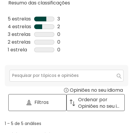
Resumo das classificações
5 estrelas
estrelas
3
3
4 estrelas
estrelas
2
análises
2
3 estrelas
estrelas
0
com
análises
0
2 estrelas
estrelas
0
5
com
análise
0
1 estrela
estrelas
0
estrelas.
4
com
análise
0
estrelas.
3
com
análise
estrelas.
2
com
estrelas.
1
Secção
para
estrela.
Opiniões no seu idioma
Disp
pesquisar
tópicos
a
Ordenar por
Filtros
e
pop
Opiniões no seu idioma
opiniões
with
info
1
1
–
5 de 5
análises
abou
to
Regi