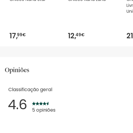
Liv
Un
17,
12,
21
99€
49€
Opiniões
Classificação geral
4.6
5 opiniões