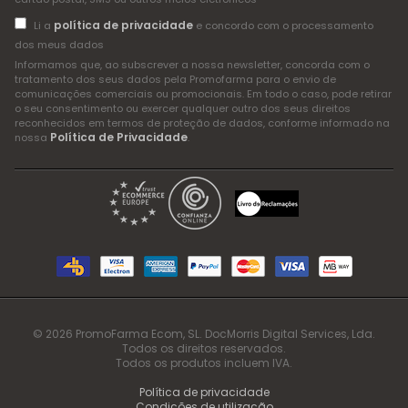
política de privacidade
Li a
e concordo com o processamento
dos meus dados
Informamos que, ao subscrever a nossa newsletter, concorda com o
tratamento dos seus dados pela Promofarma para o envio de
comunicações comerciais ou promocionais. Em todo o caso, pode retirar
o seu consentimento ou exercer qualquer outro dos seus direitos
reconhecidos em termos de proteção de dados, conforme informado na
Política de Privacidade
nossa
.
© 2026 PromoFarma Ecom, SL. DocMorris Digital Services, Lda.
Todos os direitos reservados.
Todos os produtos incluem IVA.
Política de privacidade
Condições de utilização