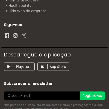
Torna-te Parceiro
Health points
Sítio Web da empresa
Siga-nos
Descarregue a aplicação
Playstore
App Store
Subscrever a newsletter
Registre-se
Não perca nada! Descubra as melhores ofertas e promoções via e-mail,
cartão postal, SMS ou outros meios eletrónicos