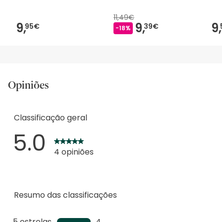
11,49€
9,
9,
9,
95€
39€
-18%
Opiniões
Classificação geral
5.0
4 opiniões
Resumo das classificações
5 estrelas
estrelas
4