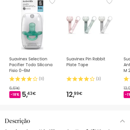
Suavinex Selection
Suavinex Pin Rabbit
Su
Pacifier Todo Silicona
Plate Tape
Ant
Fisio 0-6M
M 
(
11
)
(
3
)
6,61€
13
5,
12,
43€
99€
-18%
-1
Descrição