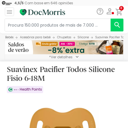
4,5
/
5
Com base em
646
opiniões
0
Bebés
Acessórios para bebé
Chupetas
Silicone
Suavinex Pacifier Todos
*Ver detalhes
Suavinex Pacifier Todos Silicone
Fisio 6-18M
Health Points