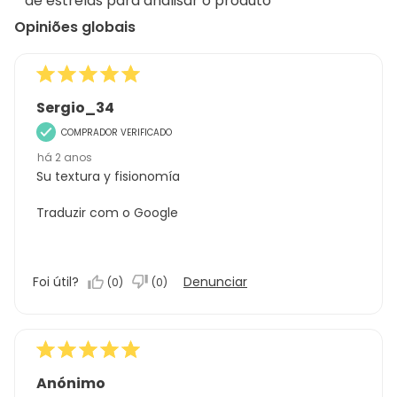
de estrelas para analisar o produto
análises
Opiniões globais
Sergio_34
COMPRADOR VERIFICADO
há 2 anos
Su textura y fisionomía
Traduzir com o Google
Foi útil?
Denunciar
(
0
)
(
0
)
Anónimo