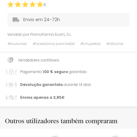
4
Envio em 24-72h
Vendido por
PromoFarma Ecom, S.L.
#suavinex
#acessórios para bebé
#chupetas
#silicone
Vendedores confiáveis
Pagamento
100 % seguro
garantido
Devolução garantida
durante 14 dias
Envios apenas a 3,85€
Outros utilizadores também compraram