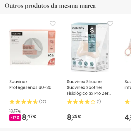
Outros produtos da mesma marca
Suavinex
Suavinex Silicone
Su
Protegesenos 60+30
Suavinex Soother
inf
Fisiológico Sx Pro Zero
2m 1 peça
(
27
)
(
1
)
10,17€
8,
8,
4,
47€
29€
-17%