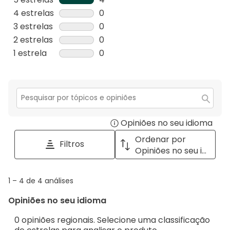
4
4 estrelas
estrelas
0
análises
0
3 estrelas
estrelas
0
com
análise
0
2 estrelas
estrelas
0
5
com
análise
0
1 estrela
estrelas
0
estrelas.
4
com
análise
0
estrelas.
3
com
análise
estrelas.
2
com
estrelas.
1
Secção
para
estrela.
Opiniões no seu idioma
Disp
pesquisar
tópicos
a
Ordenar por
Filtros
e
pop
Opiniões no seu idioma
opiniões
with
info
1
1
–
4 de 4
análises
abou
to
Regi
Opiniões no seu idioma
4
Sort.
de
0 opiniões regionais. Selecione uma classificação
4