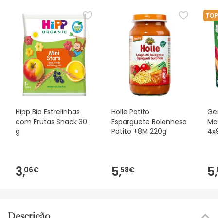
TOP
Hipp Bio Estrelinhas
Holle Potito
Ge
com Frutas Snack 30
Esparguete Bolonhesa
Ma
g
Potito +8M 220g
4x
3,
5,
5,
06€
58€
Descrição