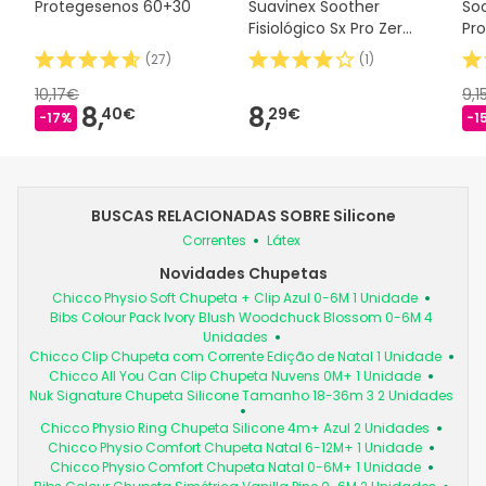
Protegesenos 60+30
Suavinex Soother
Soo
Fisiológico Sx Pro Zero
Pro
2m 1 peça
(
27
)
(
1
)
10,17€
9,1
8,
8,
40€
29€
-17%
-1
BUSCAS RELACIONADAS SOBRE Silicone
Correntes
Látex
Novidades Chupetas
Chicco Physio Soft Chupeta + Clip Azul 0-6M 1 Unidade
Bibs Colour Pack Ivory Blush Woodchuck Blossom 0-6M 4
Unidades
Chicco Clip Chupeta com Corrente Edição de Natal 1 Unidade
Chicco All You Can Clip Chupeta Nuvens 0M+ 1 Unidade
Nuk Signature Chupeta Silicone Tamanho 18-36m 3 2 Unidades
Chicco Physio Ring Chupeta Silicone 4m+ Azul 2 Unidades
Chicco Physio Comfort Chupeta Natal 6-12M+ 1 Unidade
Chicco Physio Comfort Chupeta Natal 0-6M+ 1 Unidade