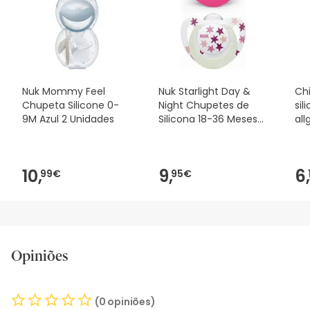
segurança, não hesites em contactar-nos. Além disso, se
desejares, também podes devolver o produto seguindo os
nossos termos e condições
.
Nuk Mommy Feel
Nuk Starlight Day &
Ch
Chupeta Silicone 0-
Night Chupetes de
sil
9M Azul 2 Unidades
Silicona 18-36 Meses
al
2uds
0M
10,
9,
6,
99€
95€
Opiniões
(0 opiniões)