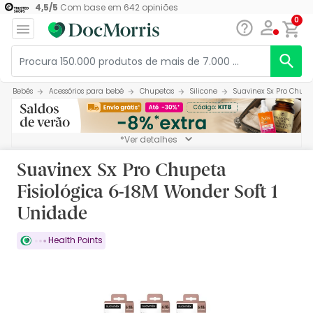
4,5
/
5
Com base em
642
opiniões
0
Bebés
Acessórios para bebé
Chupetas
Silicone
Suavinex Sx Pro Chupe
*Ver detalhes
Suavinex Sx Pro Chupeta
Fisiológica 6-18M Wonder Soft 1
Unidade
Health Points