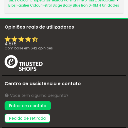
Bibs Colour Chupeta Simétrica Vanilla Pine 0-6M 2 Unidades
Bibs Pacifier Colour Petrol Sage Baby Blue Iron 0-6M 4 Unidades
Opiniões reais de utilizadores
4,5
/
5
Com base em
642
opiniões
Centro de assistência e contato
Você tem alguma pergunta?
Entrar em contato
pedido de retirada