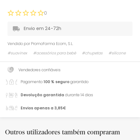
0
Envio em 24-72h
Vendido por
PromoFarma Ecom, S.L.
#suavinex
#acessórios para bebé
#chupetas
#silicone
Vendedores confiáveis
Pagamento
100 % seguro
garantido
Devolução garantida
durante 14 dias
Envios apenas a 3,85€
Outros utilizadores também compraram