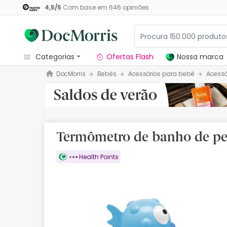
4,5
/
5
Com base em
646
opiniões
categorias
Ofertas Flash
Nossa marca
DocMorris
Bebés
Acessórios para bebé
Acessó
Dermocosmetica
Nossa marca
Solares
Termômetro de banho de pei
Medicamentos
Health Points
Cosmética
Saúde
Higiene
Dietética