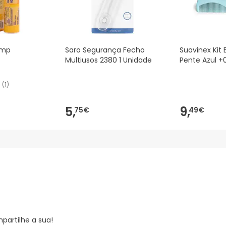
omp
Saro Segurança Fecho
Suavinex Kit
Multiusos 2380 1 Unidade
Pente Azul +
(
1
)
5,
9,
75€
49€
partilhe a sua!