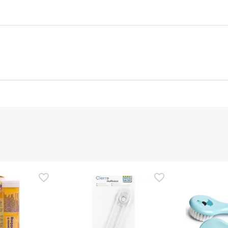
nte
Gestor orçamental
nça para este produto, mas estamos a trabalhar nisso. Reco
ias as informações de segurança que acompanham o produto ant
 Além disso, se desejares, também podes devolver o produto s