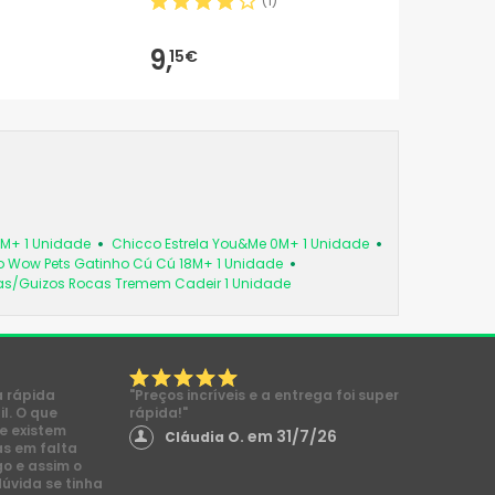
(
1
)
9,
15€
6M+ 1 Unidade
Chicco Estrela You&Me 0M+ 1 Unidade
 Wow Pets Gatinho Cú Cú 18M+ 1 Unidade
as/Guizos Rocas Tremem Cadeir 1 Unidade
a rápida
"Preços incríveis e a entrega foi super
l. O que
rápida!"
e existem
em 31/7/26
Cláudia O.
s em falta
go e assim o
dúvida se tinha