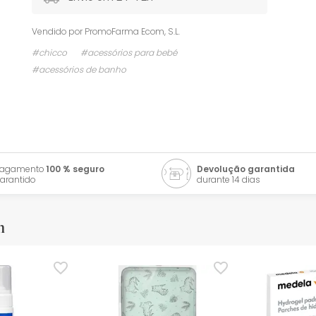
Vendido por
PromoFarma Ecom, S.L.
#chicco
#acessórios para bebé
#acessórios de banho
Pagamento
100 % seguro
Devolução garantida
arantido
durante 14 dias
m