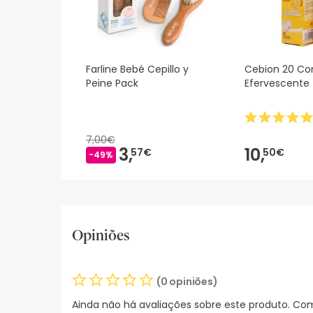
Farline Bebé Cepillo y
Cebion 20 C
Peine Pack
Efervescente
7,00€
3,
10,
57€
50€
-49%
Opiniões
(0 opiniões)
Ainda não há avaliações sobre este produto. Com