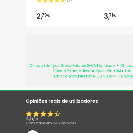
(
3
)
2,
3,
79€
71€
Chicco Edu4you Globo Falante 2-6A 1 Unidade
Chicco
Chicco Peluche Ursinho Quentinho 0M+ 1 Un
Chicco Wow Pets Pónei Cú Cú 18M+ 1 Unida
Opiniões reais de utilizadores
4,5
/
5
Com base em
646
opiniões