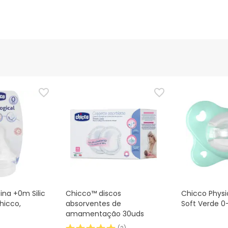
ina +0m Silic
Chicco™ discos
Chicco Phys
hicco,
absorventes de
Soft Verde 0
amamentação 30uds