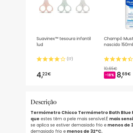
Suavinex™ tesoura infantil
Champô Must
1ud
nascido 150ml
(
17
)
10,65€
4,
8,
22€
69€
-18%
Descrição
Termómetro Chicco Termómetro Bath Blue 
que
estes têm a pele mais sensível.É
mais sensí
se aplica se estiver demasiado frio e
menos de 3
demasiado frio e
menos de 32°C.