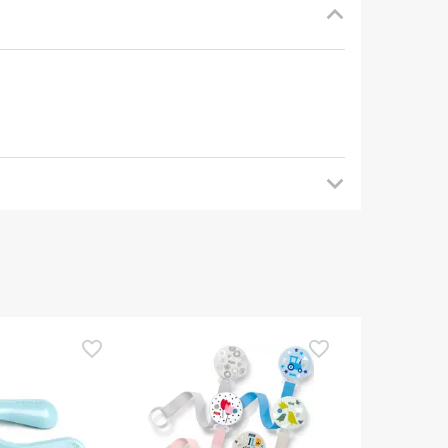
mendamos que voltes mais tarde para veres as
es de o utilizares. Se tiveres alguma dúvida
eguindo os
nossos termos e condições
.