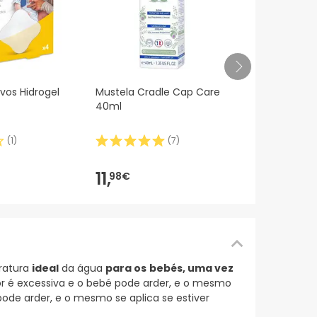
Mustela Hyd
vos Hidrogel
Mustela Cradle Cap Care
Corporal C
40ml
Bio 500ml
(
1
)
(
7
)
12,
90€
11,
98€
atura
ideal
da água
para os
bebés, uma vez
r é excessiva e o bebé pode arder, e o mesmo
pode arder, e o mesmo se aplica se estiver