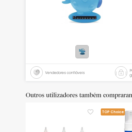
Bebés
Ótica
Ortopedia
Ervanária
Cosmética natural
Promoções
Vendedores confiáveis
g
Marcas
Mais vendidos
Outros utilizadores também comprara
Health points
TOP Choice
Blog