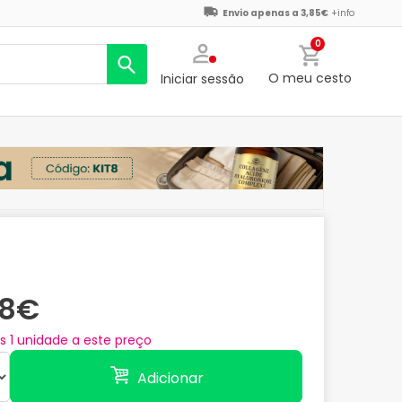
Envio apenas a 3,85€
+info
0
O meu cesto
Iniciar sessão
78€
as
1
unidade a este preço
Adicionar