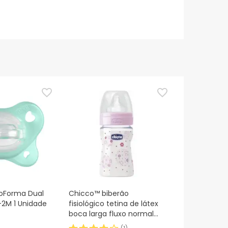
ioForma Dual
Chicco™ biberão
-2M 1 Unidade
fisiológico tetina de látex
boca larga fluxo normal
rosa 150ml 1ud