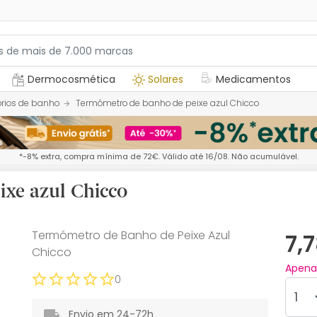
Dermocosmética
Solares
Medicamentos
rios de banho
Termômetro de banho de peixe azul Chicco
*-8% extra, compra mínima de 72€. Válido até 16/08. Não acumulável.
xe azul Chicco
Termómetro de Banho de Peixe Azul
7,
Chicco
Apen
0
Envio em 24-72h