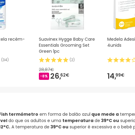
ela recém-
Suavinex Hygge Baby Care
Medela Adesi
Essentials Grooming Set
4unids
Green 1pc
(
34
)
(
2
)
28,87€
26,
14,
62€
99€
-8%
Fish termómetro
em forma de balão azul
que mede a
temper
vel
do que os adultos e uma
temperatura
de
39°C ou
superio
2°C.
A temperatura de
39°C ou
superior é excessiva e o bebé 