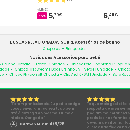
(
2
)
6,15€
5,
6,
79€
49€
-6%
BUSCAS RELACIONADAS SOBRE Acessórios de banho
Chupetas
Brinquedos
Novidades Acessórios para bebé
 A Minha Primeira Guitarra 1 Unidade
Chicco Pêra Coelhinho Trilingue 
idade
Chicco First Dreams Doce Ursinho 0M+ Verde 1 Unidade
Chicco
de
Chicco Physio Soft Chupeta + Clip Azul 0-6M 1 Unidade
Saro Roc
"Foram profissionais. Eu pedi o artigo
"o que mais gostei foi 
vocês enviaram , correu tudo bem
resposta ao meu e-mai
até á entrega do mesmo. Ótimo e
podiam melhorar era s
rápido. Obrigada "
produtos nas farmácia
deviam de informar lo
em 4/8/26
Carmen M.
cliente não ficava na 