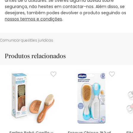
antes de o utilizares. Se tiveres alguma dúvida sobre
segurança, não hesites em contactar-nos. Além disso, se
desejares, também podes devolver o produto seguindo os
nossos termos e condições
.
Comunicar questões jurídicas
Produtos relacionados
Farline Bebé Cepillo y
Escova Chicco ™ 1ud
Fit