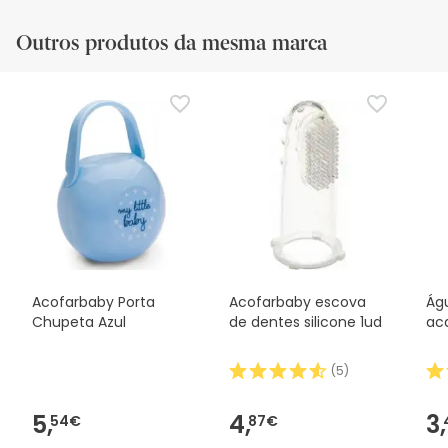
Outros produtos da mesma marca
Acofarbaby Porta
Acofarbaby escova
Ág
Chupeta Azul
de dentes silicone 1ud
ac
(
5
)
5,
4,
3,
54€
87€