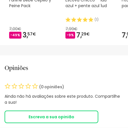
Peine Pack
azul + pente azul 1ud
pac
(
1
)
7,00€
7,99€
3,
7,
7,
57€
29€
-49%
-9%
Opiniões
(0 opiniões)
Ainda não há avaliações sobre este produto. Compartilhe
a sua!
Escreva a sua opinião