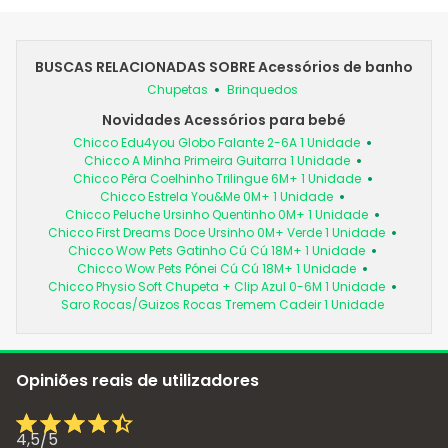
BUSCAS RELACIONADAS SOBRE Acessórios de banho
Chupetas
Brinquedos
Novidades Acessórios para bebé
Chicco Edu4you Globo Falante 2-6A 1 Unidade
Chicco A Minha Primeira Guitarra 1 Unidade
Chicco Pêra Coelhinho Trilingue 6M+ 1 Unidade
Chicco Estrela You&Me 0M+ 1 Unidade
Chicco Peluche Ursinho Quentinho 0M+ 1 Unidade
Chicco First Dreams Doce Ursinho 0M+ Verde 1 Unidade
Chicco Wow Pets Gatinho Cú Cú 18M+ 1 Unidade
Chicco Wow Pets Pónei Cú Cú 18M+ 1 Unidade
Chicco Physio Soft Chupeta + Clip Azul 0-6M 1 Unidade
Saro Rocas/Guizos Rocas Tremem Cadeir 1 Unidade
Opiniões reais de utilizadores
4,5
/
5