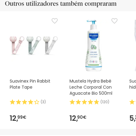
Outros utilizadores também compraram
Suavinex Pin Rabbit
Mustela Hydra Bebé
Su
Plate Tape
Leche Corporal Con
hid
Aguacate Bio 500ml
(
3
)
(
120
)
12,
12,
5,
99€
90€