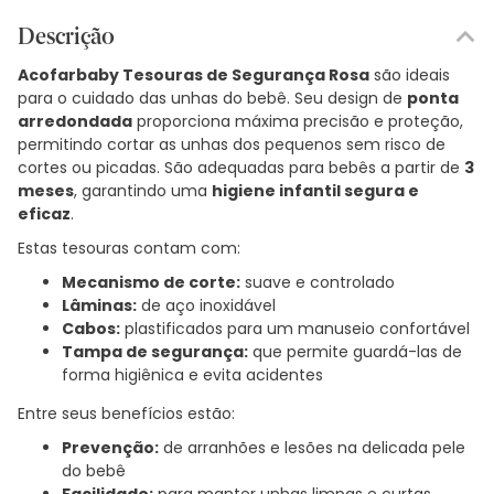
Descrição
Acofarbaby Tesouras de Segurança Rosa
são ideais
para o cuidado das unhas do bebê. Seu design de
ponta
arredondada
proporciona máxima precisão e proteção,
permitindo cortar as unhas dos pequenos sem risco de
cortes ou picadas. São adequadas para bebês a partir de
3
meses
, garantindo uma
higiene infantil segura e
eficaz
.
Estas tesouras contam com:
Mecanismo de corte:
suave e controlado
Lâminas:
de aço inoxidável
Cabos:
plastificados para um manuseio confortável
Tampa de segurança:
que permite guardá-las de
forma higiênica e evita acidentes
Entre seus benefícios estão:
Prevenção:
de arranhões e lesões na delicada pele
do bebê
Facilidade:
para manter unhas limpas e curtas