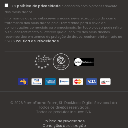
política de privacidade
Li a
e concordo com o processamento
dos meus dados
Informamos que, ao subscrever a nossa newsletter, concorda com o
tratamento dos seus dados pela Promofarma para o envio de
comunicações comerciais ou promocionais. Em todo o caso, pode retirar
o seu consentimento ou exercer qualquer outro dos seus direitos
reconhecidos em termos de proteção de dados, conforme informado na
Política de Privacidade
nossa
.
© 2026 PromoFarma Ecom, SL. DocMorris Digital Services, Lda.
Todos os direitos reservados.
Todos os produtos incluem IVA.
Política de privacidade
Condições de utilização