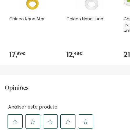
Chicco Nana Star
Chicco Nana Luna
Ch
Liv
Un
17,
12,
21
99€
49€
Opiniões
Analisar este produto