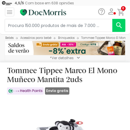
4,5
/
5
Com base em
638
opiniões
0
Bebés
Acessórios para bebé
Brinquedos
Tommee Tippee Marco El Mono 
*Ver detalhes
Tommee Tippee Marco El Mono
Muñeco Mantita 2uds
Envío gratis
Health Points