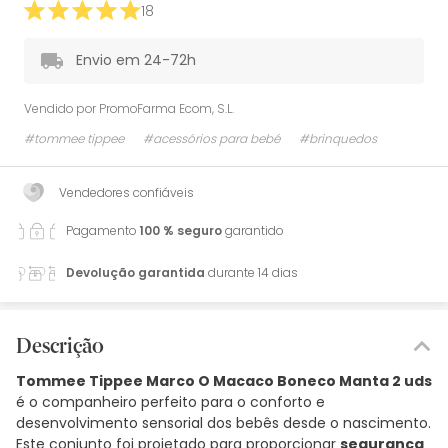
18
Envio em 24-72h
Vendido por
PromoFarma Ecom, S.L.
#tommee tippee
#acessórios para bebé
#brinquedos
Vendedores confiáveis
Pagamento
100 % seguro
garantido
Devolução garantida
durante 14 dias
Descrição
Tommee Tippee Marco O Macaco Boneco Manta 2 uds
é o companheiro perfeito para o conforto e
desenvolvimento sensorial dos bebês desde o nascimento.
Este conjunto foi projetado para proporcionar
segurança