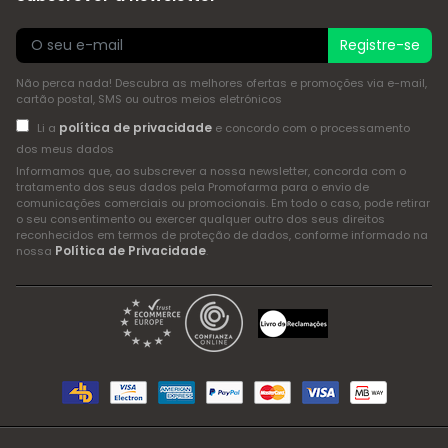
Registre-se
Não perca nada! Descubra as melhores ofertas e promoções via e-mail,
cartão postal, SMS ou outros meios eletrónicos
política de privacidade
Li a
e concordo com o processamento
dos meus dados
Informamos que, ao subscrever a nossa newsletter, concorda com o
tratamento dos seus dados pela Promofarma para o envio de
comunicações comerciais ou promocionais. Em todo o caso, pode retirar
o seu consentimento ou exercer qualquer outro dos seus direitos
reconhecidos em termos de proteção de dados, conforme informado na
Política de Privacidade
nossa
.