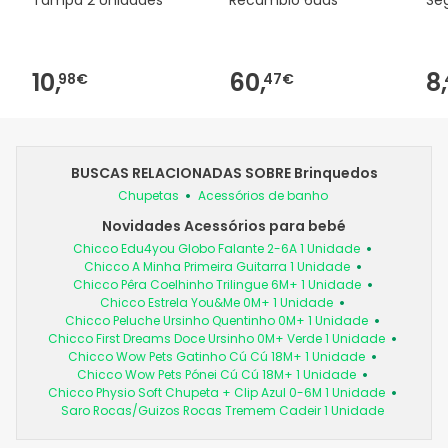
10,
60,
8,
98€
47€
BUSCAS RELACIONADAS SOBRE Brinquedos
Chupetas
Acessórios de banho
Novidades Acessórios para bebé
Chicco Edu4you Globo Falante 2-6A 1 Unidade
Chicco A Minha Primeira Guitarra 1 Unidade
Chicco Pêra Coelhinho Trilingue 6M+ 1 Unidade
Chicco Estrela You&Me 0M+ 1 Unidade
Chicco Peluche Ursinho Quentinho 0M+ 1 Unidade
Chicco First Dreams Doce Ursinho 0M+ Verde 1 Unidade
Chicco Wow Pets Gatinho Cú Cú 18M+ 1 Unidade
Chicco Wow Pets Pónei Cú Cú 18M+ 1 Unidade
Chicco Physio Soft Chupeta + Clip Azul 0-6M 1 Unidade
Saro Rocas/Guizos Rocas Tremem Cadeir 1 Unidade