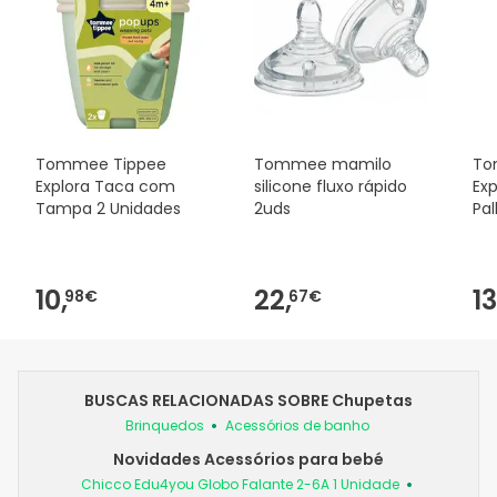
Tommee Tippee
Tommee mamilo
To
Explora Taca com
silicone fluxo rápido
Exp
Tampa 2 Unidades
2uds
Pa
Co
10,
22,
13
98€
67€
BUSCAS RELACIONADAS SOBRE Chupetas
Brinquedos
Acessórios de banho
Novidades Acessórios para bebé
Chicco Edu4you Globo Falante 2-6A 1 Unidade