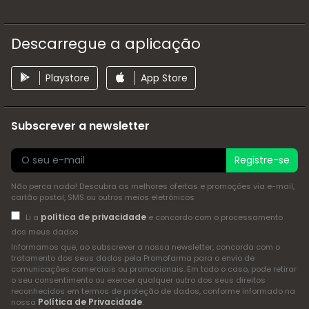
Descarregue a aplicação
Playstore
App Store
Subscrever a newsletter
Registre-se
Não perca nada! Descubra as melhores ofertas e promoções via e-mail,
cartão postal, SMS ou outros meios eletrónicos
política de privacidade
Li a
e concordo com o processamento
dos meus dados
Informamos que, ao subscrever a nossa newsletter, concorda com o
tratamento dos seus dados pela Promofarma para o envio de
comunicações comerciais ou promocionais. Em todo o caso, pode retirar
o seu consentimento ou exercer qualquer outro dos seus direitos
reconhecidos em termos de proteção de dados, conforme informado na
Política de Privacidade
nossa
.