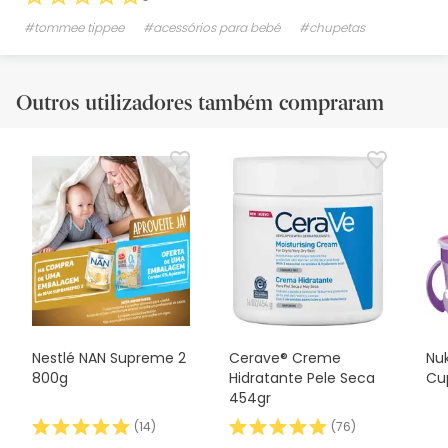
#tommee tippee
#acessórios para bebé
#chupetas
Outros utilizadores também compraram
Nestlé NAN Supreme 2
Cerave® Creme
Nu
800g
Hidratante Pele Seca
Cu
454gr
(
14
)
(
76
)