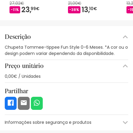
27,02€
21,00€
13,
23,
13,
99€
10€
-11%
-38%
-1
Descrição
Chupeta Tommee-tippee Fun Style 0-6 Meses. *A cor ou o
design podem variar dependendo da disponibilidade.
Preço unitário
0,00€ / Unidades
Partilhar
Informações sobre segurança e produtos