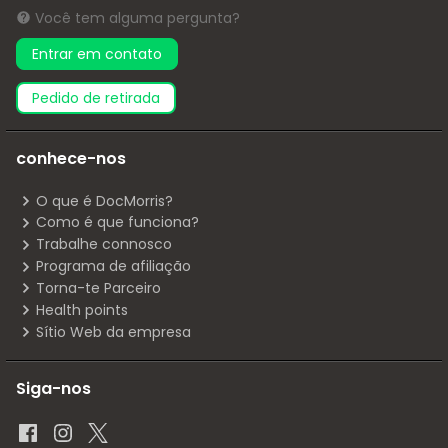
Você tem alguma pergunta?
Entrar em contato
pedido de retirada
conhece-nos
O que é DocMorris?
Como é que funciona?
Trabalhe connosco
Programa de afiliação
Torna-te Parceiro
Health points
Sítio Web da empresa
Siga-nos