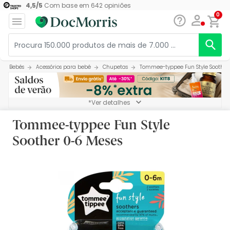
4,5
/
5
Com base em
642
opiniões
0
Bebés
Acessórios para bebé
Chupetas
Tommee-typpee Fun Style Soother
*Ver detalhes
Tommee-typpee Fun Style
Soother 0-6 Meses