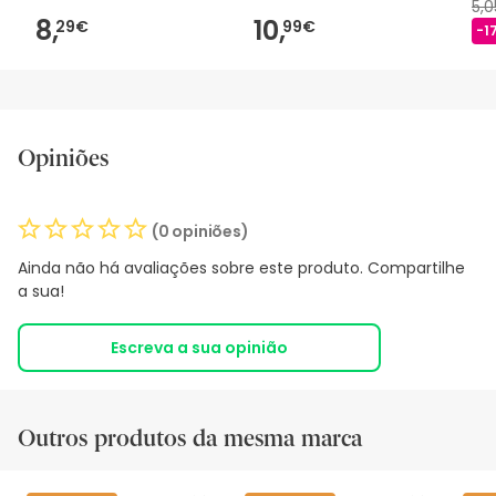
5,
8,
10,
29€
99€
-1
Opiniões
(0 opiniões)
Ainda não há avaliações sobre este produto. Compartilhe
a sua!
Escreva a sua opinião
Outros produtos da mesma marca