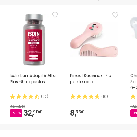
Isdin Lambdapil 5 Alfa
Pincel Suavinex ™ e
Chi
Plus 60 cápsulas
pente rosa
So
0-
(
22
)
(
10
)
46,55€
12
32,
8,
90€
63€
-29%
-2