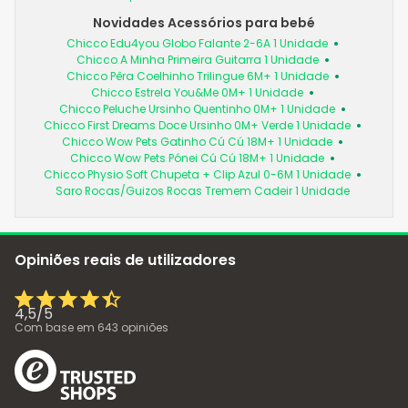
Novidades Acessórios para bebé
Chicco Edu4you Globo Falante 2-6A 1 Unidade
Chicco A Minha Primeira Guitarra 1 Unidade
Chicco Pêra Coelhinho Trilingue 6M+ 1 Unidade
Chicco Estrela You&Me 0M+ 1 Unidade
Chicco Peluche Ursinho Quentinho 0M+ 1 Unidade
Chicco First Dreams Doce Ursinho 0M+ Verde 1 Unidade
Chicco Wow Pets Gatinho Cú Cú 18M+ 1 Unidade
Chicco Wow Pets Pónei Cú Cú 18M+ 1 Unidade
Chicco Physio Soft Chupeta + Clip Azul 0-6M 1 Unidade
Saro Rocas/Guizos Rocas Tremem Cadeir 1 Unidade
Opiniões reais de utilizadores
4,5
/
5
Com base em
643
opiniões