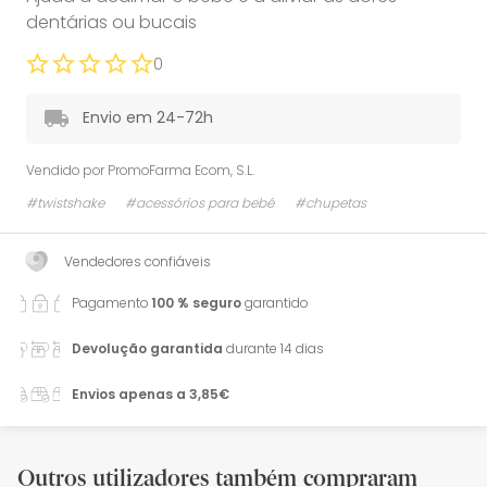
dentárias ou bucais
0
Envio em 24-72h
Vendido por
PromoFarma Ecom, S.L.
#twistshake
#acessórios para bebé
#chupetas
Vendedores confiáveis
Pagamento
100 % seguro
garantido
Devolução garantida
durante 14 dias
Envios apenas a 3,85€
Outros utilizadores também compraram