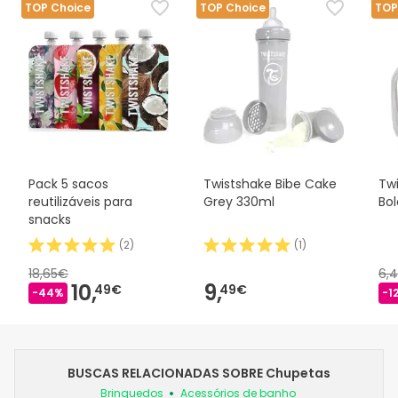
TOP Choice
TOP Choice
TOP
Pack 5 sacos
Twistshake Bibe Cake
Tw
reutilizáveis para
Grey 330ml
Bo
snacks
(
2
)
(
1
)
18,65€
6,
10,
9,
49€
49€
-44%
-1
BUSCAS RELACIONADAS SOBRE Chupetas
Brinquedos
Acessórios de banho