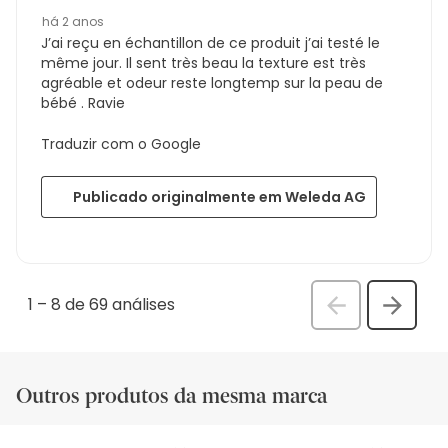
há 2 anos
J’ai reçu en échantillon de ce produit j’ai testé le
même jour. Il sent très beau la texture est très
agréable et odeur reste longtemp sur la peau de
bébé . Ravie
Traduzir com o Google
Publicado originalmente em Weleda AG
1
–
8 de 69
análises
Anterior
Seguin
análi
análise
Outros produtos da mesma marca