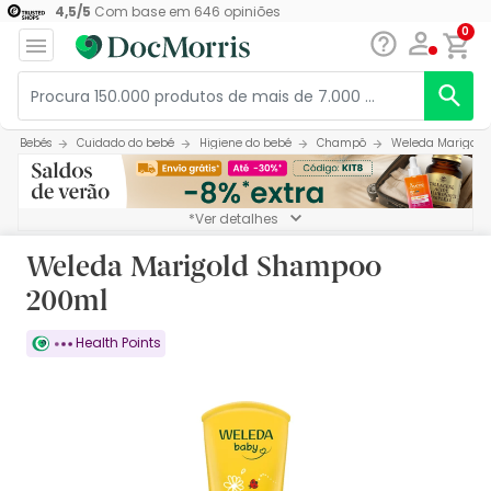
4,5
/
5
Com base em
646
opiniões
0
Bebés
Cuidado do bebé
Higiene do bebé
Champô
Weleda Marigol
*Ver detalhes
Weleda Marigold Shampoo
200ml
Health Points