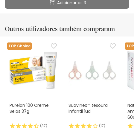
Adicionar os 3
Outros utilizadores também compraram
TOP Choice
TOP
Purelan 100 Creme
Suavinex™ tesoura
Na
Seios 37g
infantil 1ud
Am
60
(
37
)
(
17
)