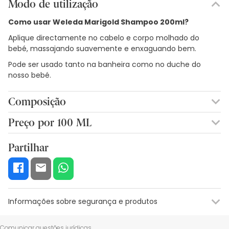
Modo de utilização
Como usar Weleda
Marigold
Shampoo
200ml?
Aplique directamente no cabelo e corpo molhado do
bebé, massajando suavemente e enxaguando bem.
Pode ser usado tanto na banheira como no duche do
nosso bebé.
Composição
WATER COCO-GLUCOSIDE PRUNUS AMYGDALUS DULCIS OIL
Preço por 100 ML
ALCOHOL DISODIUM COCOYL GLUTAMATE SESAMUM INDICUM
5,61€ / 100 ml
SEED OIL GLYCERIN CARREGEENAN SODIUM COCOYL
Partilhar
GLUTAMATE CALENDULA OFFICINALIS FLOWER EXTRACT
XANTHAN GUM LACTIC ACID FRAGRANCE LIMONENE LINALOOL
Informações sobre segurança e produtos
Recursos de segurança visual
Dados do fabricante
Gestor o
Comunicar questões jurídicas