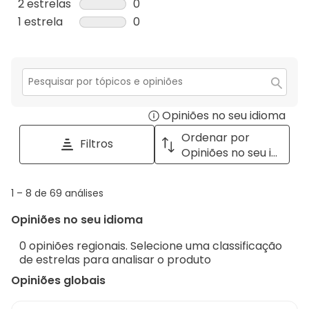
análises
1
2 estrelas
estrelas
0
5
com
análise
0
1 estrela
estrelas
0
estrelas.
4
com
análise
0
estrelas.
3
com
análise
estrelas.
2
com
estrelas.
1
Secção
para
estrela.
Opiniões no seu idioma
Disp
pesquisar
tópicos
a
Ordenar por
Filtros
e
pop
Opiniões no seu idioma
opiniões
with
info
1
1
–
8 de 69
análises
abou
to
Regi
Opiniões no seu idioma
8
Sort.
de
0 opiniões regionais. Selecione uma classificação
69
de estrelas para analisar o produto
análises
Opiniões globais