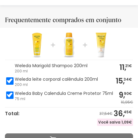
Frequentemente comprados em conjunto
11,
Weleda Marigold Shampoo 200ml
21€
200 ml
15,
Weleda leite corporal calêndula 200ml
34€
200 ml
9,
Weleda Baby Calendula Creme Protetor 75ml
90€
75 ml
10,95€
36,
45€
Total:
37,54€
Você salva
1,09€