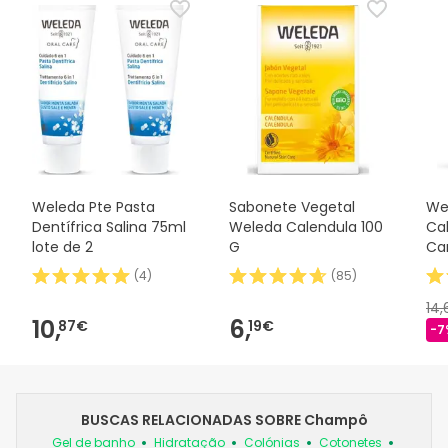
Weleda Pte Pasta
Sabonete Vegetal
We
Dentífrica Salina 75ml
Weleda Calendula 100
Ca
lote de 2
G
Ca
(
4
)
(
85
)
14
10,
6,
87€
19€
-7
BUSCAS RELACIONADAS SOBRE Champô
Gel de banho
Hidratação
Colónias
Cotonetes