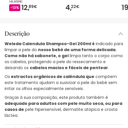
14,88€
12,
4,
19
89€
22€
-13%
Descrição
Weleda Calendula Shampoo-Gel 200ml é
indicado para
limpar a pele do
nosso bebé de uma forma delicada.
Como não há sabonete, o gel
limpa tanto o corpo como
os cabelos, protegendo a pele do ressecamento e
deixando os
cabelos macios e fáceis de pentear
.
Os
extractos orgânicos de calêndula que
compõem
este tratamento ajudam a suavizar a pele do bebé sem
irritar os olhos especialmente sensíveis.
Graças à sua composição, este produto também é
adequado para adultos com pele muito seca, ou para
casos de
pele hipersensível, dermatite atópica e crosta
láctea.