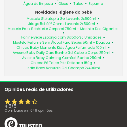
Água de limpeza
Óleos
Talco
Espuma
Novidades Higiene do bebé
Mustela Stelatopia Gel Lavante 2x500ml
Uriage Bebé 1º Creme Lavante 2x500ml
Mustela Pack Bebé Leite Corporal 750ml + Mochila Dos Gigantes
Farline Bebé Esponja com Sabão 30 Unidades
Mustela Perfume Sem Álcool Para Bebés 50ml + Doudou
Chicco Baby Moments Kids Água Perfumada 100ml
Aveeno Baby Daily Care Banho Gel Cabelo Corpo 250ml
Aveeno Baby Calming Comfort Banho 250ml
Chicco Pó Talco Pele Delicada 150g
Isdin Baby Naturals Gel Champô 2x400ml
Opiniões reais de utilizadores
4,5
/
5
Com base em
646
opiniões