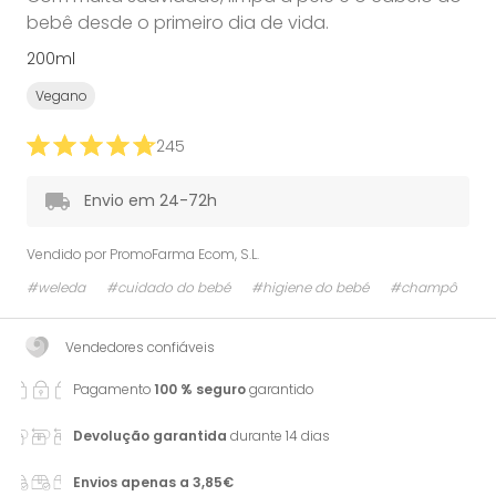
bebê desde o primeiro dia de vida.
200ml
Vegano
245
Envio em 24-72h
Vendido por
PromoFarma Ecom, S.L.
#weleda
#cuidado do bebé
#higiene do bebé
#champô
Vendedores confiáveis
Pagamento
100 % seguro
garantido
Devolução garantida
durante 14 dias
Envios apenas a 3,85€