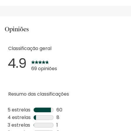
Opiniões
Classificação geral
4.9
69 opiniões
Resumo das classificações
5 estrelas
estrelas
60
60
4 estrelas
estrelas
8
análises
8
3 estrelas
estrelas
1
com