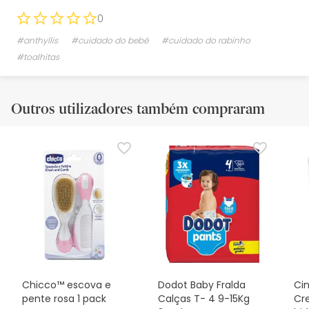
0
#anthyllis
#cuidado do bebé
#cuidado do rabinho
#toalhitas
Outros utilizadores também compraram
Chicco™ escova e
Dodot Baby Fralda
Ci
pente rosa 1 pack
Calças T- 4 9-15Kg
Cr