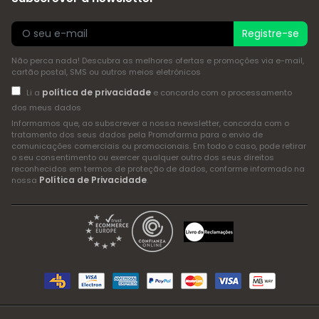
Registre-se
Não perca nada! Descubra as melhores ofertas e promoções via e-mail,
cartão postal, SMS ou outros meios eletrónicos
política de privacidade
Li a
e concordo com o processamento
dos meus dados
Informamos que, ao subscrever a nossa newsletter, concorda com o
tratamento dos seus dados pela Promofarma para o envio de
comunicações comerciais ou promocionais. Em todo o caso, pode retirar
o seu consentimento ou exercer qualquer outro dos seus direitos
reconhecidos em termos de proteção de dados, conforme informado na
Política de Privacidade
nossa
.