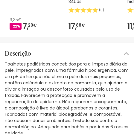
34Uds
hid
Se
(
3
)
75
9,35€
7,
17,
11,
29€
88€
-22%
Descrição
Toalhetes pediátricos concebidos para a limpeza diária da
pele, impregnados com uma fórmula hipoalergénica. Com
um pH de 5,5 que não altera a pele dos mais pequenos,
contêm calêndula e extracto de camomila, que ajudam a
aliviar a irritação ou desconforto causados pelo uso de
fraldas. Favorecem a protecção e promovem a
regeneração da epiderme. Não requerem enxaguamento,
a composição é livre de álcool, parabenos e corantes.
Fabricadas com material biodegradável e compostável,
não causam danos ambientais. Testado sob controlo
dermatológico. Adequado para bebés a partir dos 6 meses
de idade.