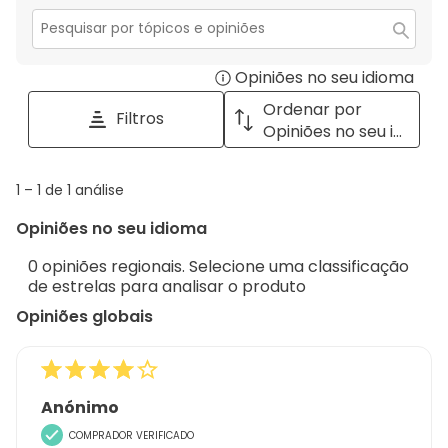
estrelas.
2
com
estrelas.
1
Secção
para
estrela.
Opiniões no seu idioma
Disp
pesquisar
tópicos
a
Ordenar por
Filtros
e
pop
Opiniões no seu idioma
opiniões
with
info
1
1
–
1 de 1
análise
abou
to
Regi
Opiniões no seu idioma
1
Sort.
de
0 opiniões regionais. Selecione uma classificação
1
de estrelas para analisar o produto
análise
Opiniões globais
Anónimo
COMPRADOR VERIFICADO