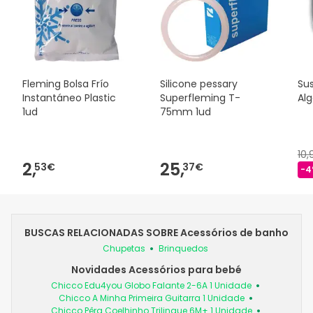
Fleming Bolsa Frío
Silicone pessary
Su
Instantáneo Plastic
Superfleming T-
Al
1ud
75mm 1ud
10
2,
25,
53€
37€
-4
BUSCAS RELACIONADAS SOBRE Acessórios de banho
Chupetas
Brinquedos
Novidades Acessórios para bebé
Chicco Edu4you Globo Falante 2-6A 1 Unidade
Chicco A Minha Primeira Guitarra 1 Unidade
Chicco Pêra Coelhinho Trilingue 6M+ 1 Unidade