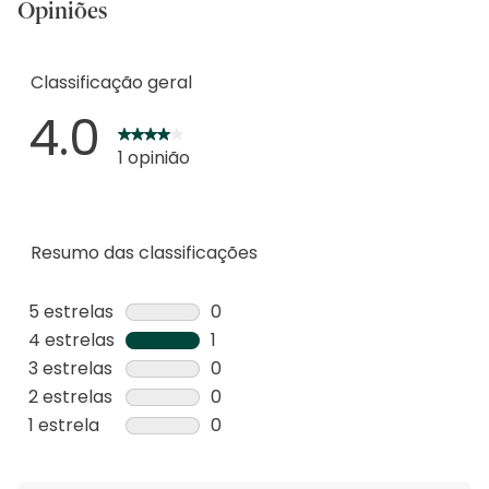
Opiniões
Classificação geral
4.0
1 opinião
Resumo das classificações
5 estrelas
estrelas
0
0
4 estrelas
estrelas
1
análise
1
3 estrelas
estrelas
0
com
análise
0
2 estrelas
estrelas
0
5
com
análise
0
1 estrela
estrelas
0
estrelas.
4
com
análise
0
estrelas.
3
com
análise