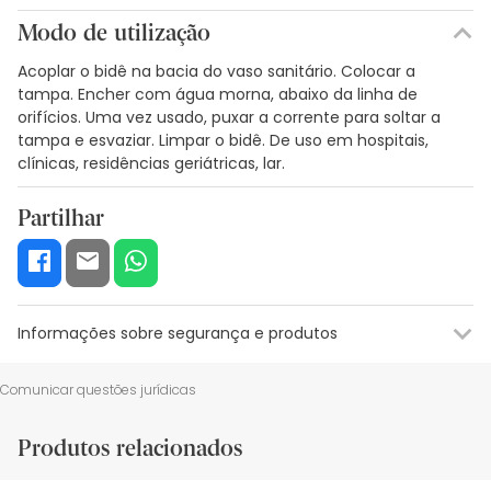
Modo de utilização
Acoplar o bidê na bacia do vaso sanitário. Colocar a
tampa. Encher com água morna, abaixo da linha de
orifícios. Uma vez usado, puxar a corrente para soltar a
tampa e esvaziar. Limpar o bidê. De uso em hospitais,
clínicas, residências geriátricas, lar.
Partilhar
Informações sobre segurança e produtos
Recursos de segurança visual
Dados do fabricante
Gestor o
Comunicar questões jurídicas
Recursos de segurança visual
Produtos relacionados
De momento, não dispomos de imagens de segurança
para este produto, mas estamos a trabalhar nisso.