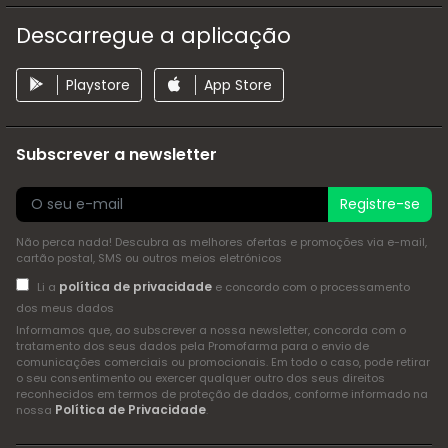
Descarregue a aplicação
Playstore
App Store
Subscrever a newsletter
Registre-se
Não perca nada! Descubra as melhores ofertas e promoções via e-mail,
cartão postal, SMS ou outros meios eletrónicos
política de privacidade
Li a
e concordo com o processamento
dos meus dados
Informamos que, ao subscrever a nossa newsletter, concorda com o
tratamento dos seus dados pela Promofarma para o envio de
comunicações comerciais ou promocionais. Em todo o caso, pode retirar
o seu consentimento ou exercer qualquer outro dos seus direitos
reconhecidos em termos de proteção de dados, conforme informado na
Política de Privacidade
nossa
.