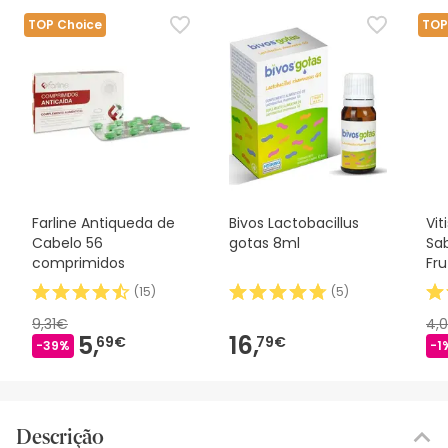
TOP Choice
TOP
Farline Antiqueda de
Bivos Lactobacillus
Vit
Cabelo 56
gotas 8ml
Sab
comprimidos
Fru
(
15
)
(
5
)
9,31€
4,
5,
16,
69€
79€
-39%
-1
Descrição