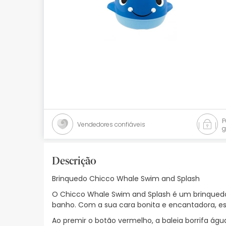
Bebés
Ótica
Ortopedia
Ervanária
Cosmética natural
Promoções
Vendedores confiáveis
g
Marcas
Mais vendidos
Descrição
Brinquedo Chicco Whale Swim and Splash
Health points
O Chicco Whale Swim and Splash é um brinquedo
Blog
banho. Com a sua cara bonita e encantadora, es
Ao premir o botão vermelho, a baleia borrifa ág