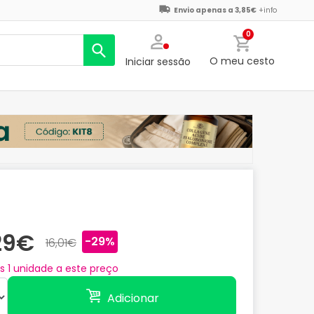
Envio apenas a 3,85€
+info
0
O meu cesto
Iniciar sessão
,29€
-29%
16,01€
as
1
unidade a este preço
Adicionar