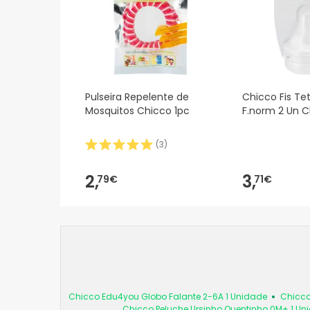
Pulseira Repelente de
Chicco Fis Tet
Mosquitos Chicco 1pc
F.norm 2 Un C
(
3
)
2,
3,
79€
71€
Chicco Edu4you Globo Falante 2-6A 1 Unidade
Chicco
Chicco Peluche Ursinho Quentinho 0M+ 1 Un