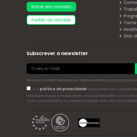
Como 
Entrar em contato
Traba
Progr
pedido de retirada
Torna
Health
Sítio
Subscrever a newsletter
Não perca nada! Descubra as melhores ofertas e promoções via 
política de privacidade
Li a
e concordo com o process
Informamos que, ao subscrever a nossa newsletter, concorda 
o seu consentimento ou exercer qualquer outro dos seus dire