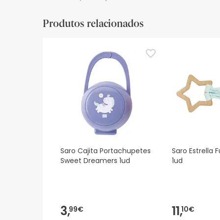
Produtos relacionados
Saro Cajita Portachupetes
Saro Estrella 
Sweet Dreamers 1ud
1ud
3,
11,
99€
10€