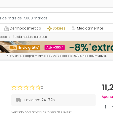
Dermocosmética
Solares
Medicamentos
edos
Baleia nada e salpicos
*-8% extra, compra mínima de 72€. Válido até 16/08. Não acumulável.
11
0
Apen
Envio em 24-72h
Vendido por
Farmácia Correia de Oliveira