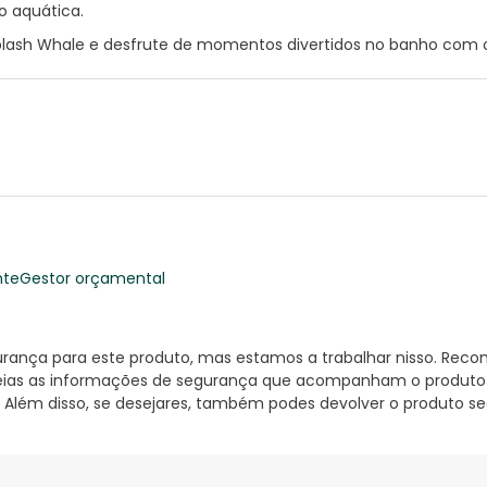
o aquática.
ash Whale e desfrute de momentos divertidos no banho com os
nte
Gestor orçamental
nça para este produto, mas estamos a trabalhar nisso. Reco
ias as informações de segurança que acompanham o produto ant
 Além disso, se desejares, também podes devolver o produto s