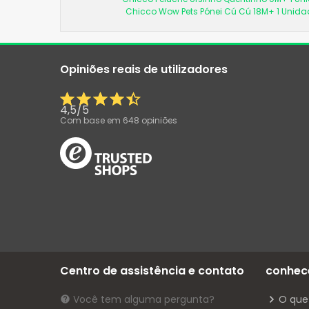
Chicco Wow Pets Pónei Cú Cú 18M+ 1 Unida
Opiniões reais de utilizadores
4,5
/
5
Com base em
648
opiniões
Centro de assistência e contato
conhec
Você tem alguma pergunta?
O que