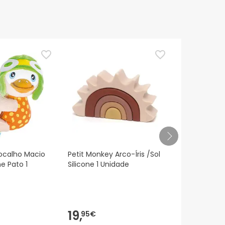
TOP Choice
ocalho Macio
Petit Monkey Arco-Íris /Sol
Kids Bigben
e Pato 1
Silicone 1 Unidade
Noche con P
Nlpkidsdog
19,
23,
95€
30€