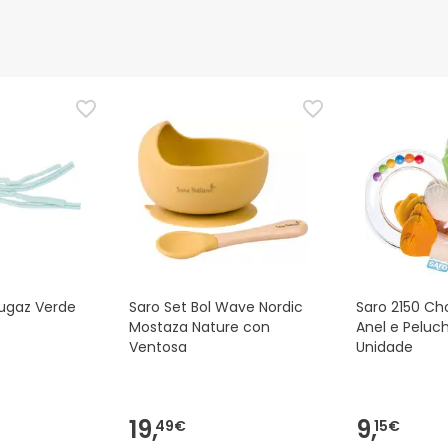
Fugaz Verde
Saro Set Bol Wave Nordic
Saro 2150 Ch
Mostaza Nature con
Anel e Peluch
Ventosa
Unidade
19,
9,
49€
15€