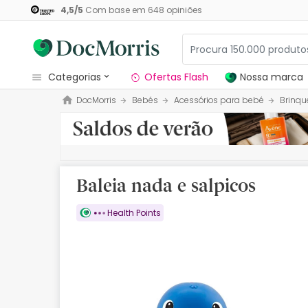
4,5
/
5
Com base em
648
opiniões
categorias
Ofertas Flash
Nossa marca
DocMorris
Bebés
Acessórios para bebé
Brinqu
Dermocosmetica
Nossa marca
Solares
Baleia nada e salpicos
Medicamentos
Health Points
Cosmética
Saúde
Higiene
Dietética