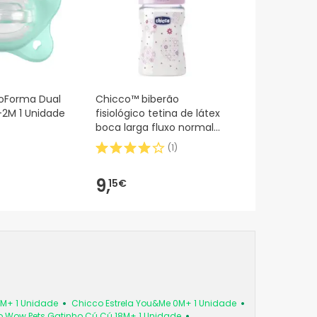
ioForma Dual
Chicco™ biberão
-2M 1 Unidade
fisiológico tetina de látex
boca larga fluxo normal
rosa 150ml 1ud
(
1
)
9,
15€
6M+ 1 Unidade
Chicco Estrela You&Me 0M+ 1 Unidade
 Wow Pets Gatinho Cú Cú 18M+ 1 Unidade