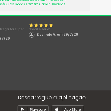
as/Guizos Rocas Tremem Cadeir 1 Unidade
ntrega foi super
"Fácil e serio"
em 29/7/26
Deolinda V.
/7/26
Descarregue a aplicação
Playstore
App Store