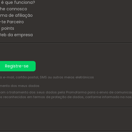
é que funciona?
lhe connosco
ama de afiliação
-te Parceiro
 points
 Web da empresa
Registre-se
e-mail, cartão postal, SMS ou outros meios eletrónicos
amento dos meus dados
com o tratamento dos seus dados pela Promofarma para o envio de comunicaçõ
itos reconhecidos em termos de proteção de dados, conforme informado na no