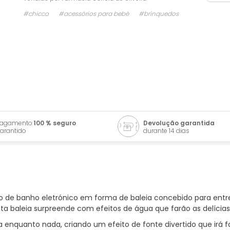
#chicco
#acessórios para bebé
#brinquedos
Pagamento
100 % seguro
Devolução garantida
arantido
durante 14 dias
 de banho eletrónico em forma de baleia concebido para entre
ta baleia surpreende com efeitos de água que farão as delícia
ua enquanto nada, criando um efeito de fonte divertido que irá