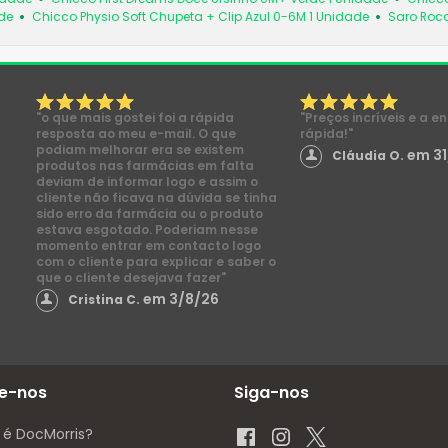
de
Chicco Physio Soft Chupeta + Clip Azul 0-6M 1 Unidade
Saro Roc
"o que mais gostei foi a rápida
"Preços incríveis e a e
resposta ao meu e-mail. O que
rápida!"
podiam melhorar era se existem
em 31
Cláudia O.
produtos nas farmácias em falta
deviam de informar logo e assim o
cliente não ficava na dúvida se tinha
sido erro da farmácia ou o produto
estava esgotado. Poderiam nesse
momento entrar em contacto logo
com o cliente para explicar e saber o
que o cliente desejava fazer"
em 3/8/26
Cristina C.
e-nos
Siga-nos
 é DocMorris?