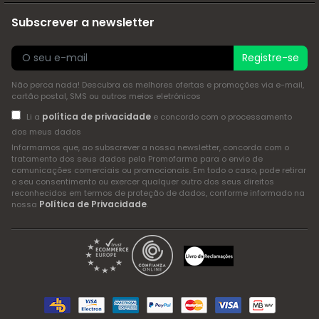
Subscrever a newsletter
Registre-se
Não perca nada! Descubra as melhores ofertas e promoções via e-mail,
cartão postal, SMS ou outros meios eletrónicos
política de privacidade
Li a
e concordo com o processamento
dos meus dados
Informamos que, ao subscrever a nossa newsletter, concorda com o
tratamento dos seus dados pela Promofarma para o envio de
comunicações comerciais ou promocionais. Em todo o caso, pode retirar
o seu consentimento ou exercer qualquer outro dos seus direitos
reconhecidos em termos de proteção de dados, conforme informado na
Política de Privacidade
nossa
.