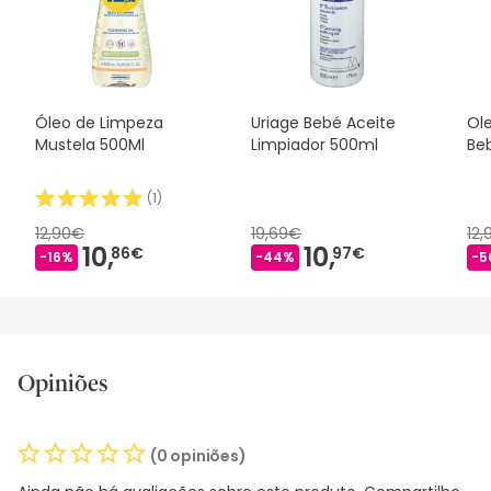
Óleo de Limpeza
Uriage Bebé Aceite
Ol
Mustela 500Ml
Limpiador 500ml
Be
(
1
)
12,90€
19,69€
12
10,
10,
86€
97€
-16%
-44%
-5
Opiniões
(0 opiniões)