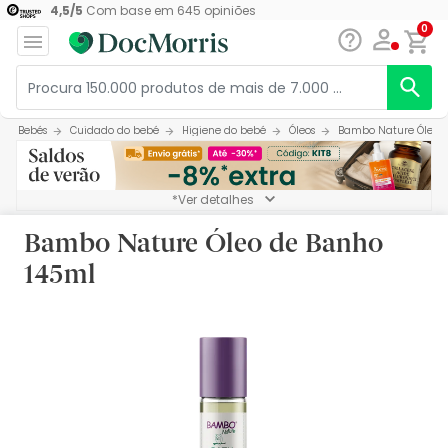
4,5
/
5
Com base em
645
opiniões
0
Bebés
Cuidado do bebé
Higiene do bebé
Óleos
Bambo Nature Óleo d
*Ver detalhes
Bambo Nature Óleo de Banho
145ml