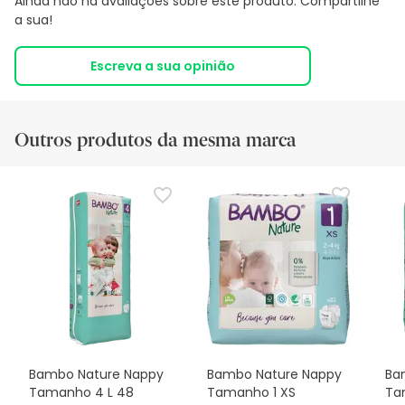
Ainda não há avaliações sobre este produto. Compartilhe
a sua!
Escreva a sua opinião
Outros produtos da mesma marca
Bambo Nature Nappy
Bambo Nature Nappy
Ba
Tamanho 4 L 48
Tamanho 1 XS
Ta