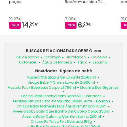
peças
Recém-nascido 22
pe
peças
19,27€
7,88€
21,
14,
6,
29€
29€
-26%
-20%
-6
BUSCAS RELACIONADAS SOBRE Óleos
Gel de banho
Champô
Hidratação
Colónias
Cotonetes
Água de limpeza
Talco
Espuma
Novidades Higiene do bebé
Mustela Stelatopia Gel Lavante 2x500ml
Uriage Bebé 1º Creme Lavante 2x500ml
Mustela Pack Bebé Leite Corporal 750ml + Mochila Dos Gigantes
Farline Bebé Esponja com Sabão 30 Unidades
Mustela Perfume Sem Álcool Para Bebés 50ml + Doudou
Chicco Baby Moments Kids Água Perfumada 100ml
Aveeno Baby Daily Care Banho Gel Cabelo Corpo 250ml
Aveeno Baby Calming Comfort Banho 250ml
Chicco Pó Talco Pele Delicada 150g
Isdin Baby Naturals Gel Champô 2x400ml