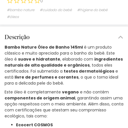
0
#bambo nature
#cuidado do bebé
#higiene do bebé
#óleos
Descrição
Bambo Nature Óleo de Banho 145ml
é um produto
clássico e muito apreciado para o banho do bebê. Este
óleo é
suave e hidratante
, elaborado com
ingredientes
naturais de alta qualidade e orgânicos
, todos eles
certificados. Foi submetido a
testes dermatológicos
e
está
livre de perfumes e corantes
, o que o torna ideal
para a delicada pele do bebê.
Este óleo é completamente
vegano
e não contém
componentes de origem animal
, garantindo assim uma
opção respeitosa com o meio ambiente. Além disso, conta
com certificações que atestam seu compromisso
ecológico, tais como:
Ecocert COSMOS