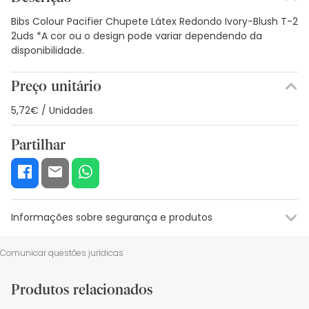
Bibs Colour Pacifier Chupete Látex Redondo Ivory-Blush T-2
2uds *A cor ou o design pode variar dependendo da
disponibilidade.
Preço unitário
5,72€ / Unidades
Partilhar
Informações sobre segurança e produtos
Recursos de segurança visual
Dados do fabricante
Gestor o
Comunicar questões jurídicas
Recursos de segurança visual
Produtos relacionados
De momento, não dispomos de imagens de segurança