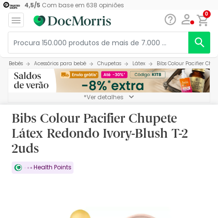
4,5
/
5
Com base em
638
opiniões
0
Bebés
Acessórios para bebé
Chupetas
Látex
Bibs Colour Pacifier Chu
*Ver detalhes
Bibs Colour Pacifier Chupete
Látex Redondo Ivory-Blush T-2
2uds
Health Points