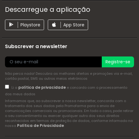
Descarregue a aplicação
Playstore
App Store
Subscrever a newsletter
Registre-se
Não perca nada! Descubra as melhores ofertas e promoções via e-mail,
cartão postal, SMS ou outros meios eletrónicos
política de privacidade
Li a
e concordo com o processamento
dos meus dados
Informamos que, ao subscrever a nossa newsletter, concorda com o
tratamento dos seus dados pela Promofarma para o envio de
comunicações comerciais ou promocionais. Em todo o caso, pode retirar
o seu consentimento ou exercer qualquer outro dos seus direitos
reconhecidos em termos de proteção de dados, conforme informado na
Política de Privacidade
nossa
.