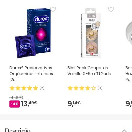
Durex® Preservativos
Bibs Pack Chupetes
Ba
Orgásmicos Intensos
Vainilla 0-6m T1 2uds
Haz
12u
Par
(
2
)
(
3
)
14,00€
13,
9,
9,
49€
14€
-4%
Descrição