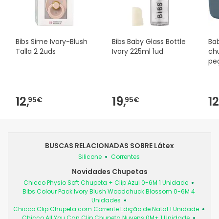
Bibs Sime Ivory-Blush
Bibs Baby Glass Bottle
Ba
Talla 2 2uds
Ivory 225ml 1ud
chu
pe
12,
19,
12
95€
95€
BUSCAS RELACIONADAS SOBRE Látex
Silicone
Correntes
Novidades Chupetas
Chicco Physio Soft Chupeta + Clip Azul 0-6M 1 Unidade
Bibs Colour Pack Ivory Blush Woodchuck Blossom 0-6M 4
Unidades
Chicco Clip Chupeta com Corrente Edição de Natal 1 Unidade
Chicco All You Can Clip Chupeta Nuvens 0M+ 1 Unidade