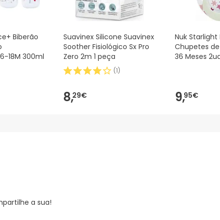
ice+ Biberão
Suavinex Silicone Suavinex
Nuk Starlight
o
Soother Fisiológico Sx Pro
Chupetes de 
 6-18M 300ml
Zero 2m 1 peça
36 Meses 2u
(
1
)
8,
9,
29€
95€
partilhe a sua!