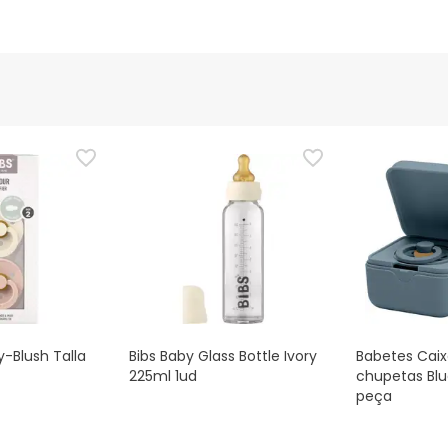
y-Blush Talla
Bibs Baby Glass Bottle Ivory
Babetes Caix
225ml 1ud
chupetas Blue
peça