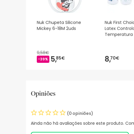
Nuk Chupeta Silicone
Nuk First Cho
Mickey 6-18M 2uds
Latex Control
Temperatura
9,58€
5,
8,
85€
70€
-39%
Opiniões
(0 opiniões)
Ainda não há avaliações sobre este produto. Com