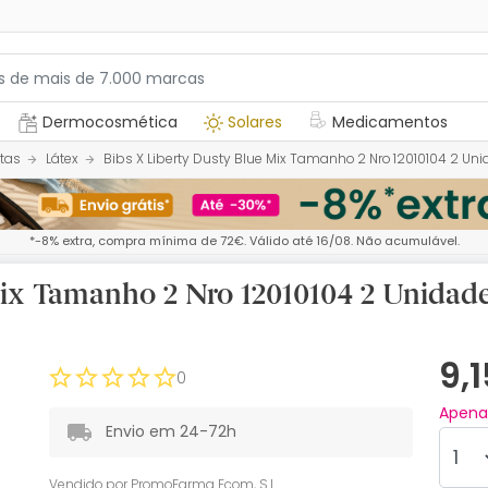
Dermocosmética
Solares
Medicamentos
tas
Látex
Bibs X Liberty Dusty Blue Mix Tamanho 2 Nro 12010104 2 Un
*-8% extra, compra mínima de 72€. Válido até 16/08. Não acumulável.
Mix Tamanho 2 Nro 12010104 2 Unidad
9,
0
Apen
Envio em 24-72h
Vendido por
PromoFarma Ecom, S.L.