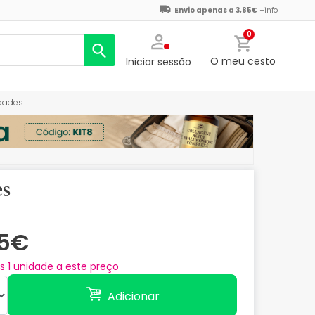
Envio apenas a 3,85€
+info
0
O meu cesto
Iniciar sessão
idades
es
15€
as
1
unidade a este preço
Adicionar