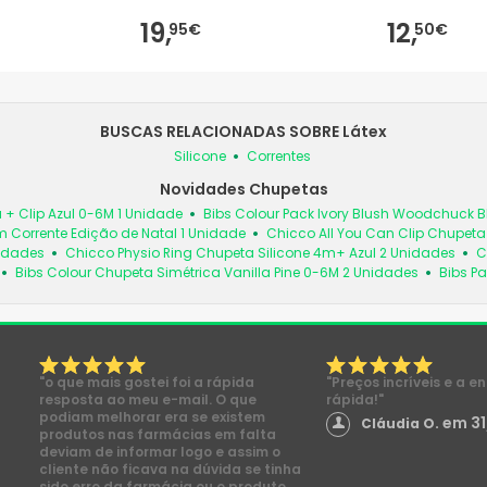
19,
12,
95€
50€
BUSCAS RELACIONADAS SOBRE Látex
Silicone
Correntes
Novidades Chupetas
 + Clip Azul 0-6M 1 Unidade
Bibs Colour Pack Ivory Blush Woodchuck
 Corrente Edição de Natal 1 Unidade
Chicco All You Can Clip Chupet
nidades
Chicco Physio Ring Chupeta Silicone 4m+ Azul 2 Unidades
C
Bibs Colour Chupeta Simétrica Vanilla Pine 0-6M 2 Unidades
Bibs Pa
"o que mais gostei foi a rápida
"Preços incríveis e a e
resposta ao meu e-mail. O que
rápida!"
podiam melhorar era se existem
em 31
Cláudia O.
produtos nas farmácias em falta
deviam de informar logo e assim o
cliente não ficava na dúvida se tinha
sido erro da farmácia ou o produto