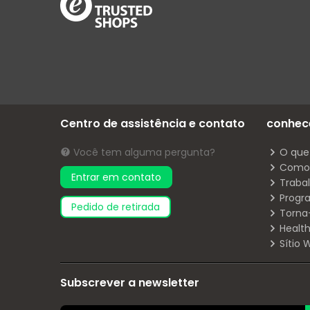
Centro de assistência e contato
conhec
Você tem alguma pergunta?
O que
Como 
Entrar em contato
Traba
Progr
pedido de retirada
Torna
Health
Sítio
Subscrever a newsletter