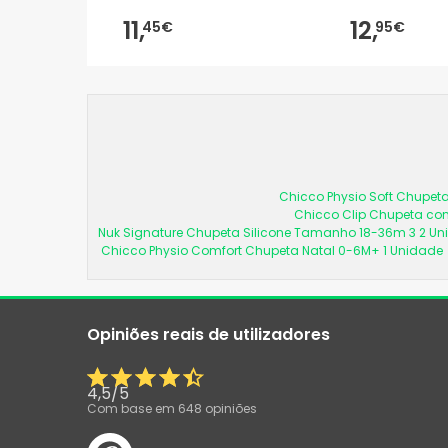
11,
12,
45€
95€
Chicco Physio Soft Chupeta
Chicco Clip Chupeta com
Nuk Signature Chupeta Silicone Tamanho 18-36m 3 2 U
Chicco Physio Comfort Chupeta Natal 0-6M+ 1 Unidade
Opiniões reais de utilizadores
4,5
/
5
Com base em
648
opiniões