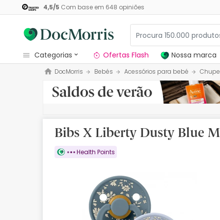
4,5
/
5
Com base em
648
opiniões
categorias
Ofertas Flash
Nossa marca
DocMorris
Bebés
Acessórios para bebé
Chupe
Dermocosmetica
Nossa marca
Solares
Bibs X Liberty Dusty Blue 
Medicamentos
Health Points
Cosmética
Saúde
Higiene
Dietética