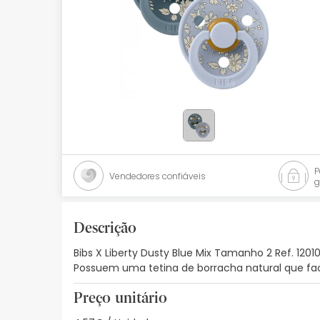
Bebés
Ótica
Ortopedia
Ervanária
Cosmética natural
Promoções
Vendedores confiáveis
g
Marcas
Mais vendidos
Descrição
Bibs X Liberty Dusty Blue Mix Tamanho 2 Ref. 12
Health points
Possuem uma tetina de borracha natural que facil
Blog
Preço unitário