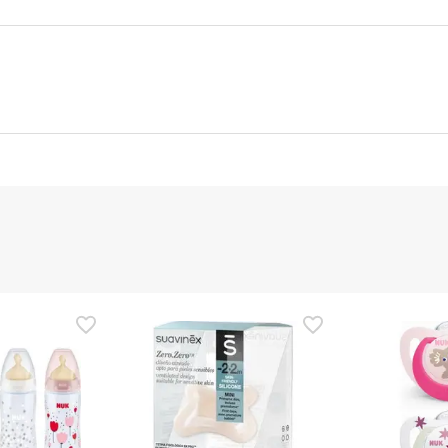
nte
Gestor orçamental
nça para este produto, mas estamos a trabalhar nisso. Reco
ias as informações de segurança que acompanham o produto ant
 Além disso, se desejares, também podes devolver o produto s