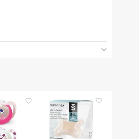
mendamos que voltes mais tarde para veres as
es de o utilizares. Se tiveres alguma dúvida
eguindo os
nossos termos e condições
.