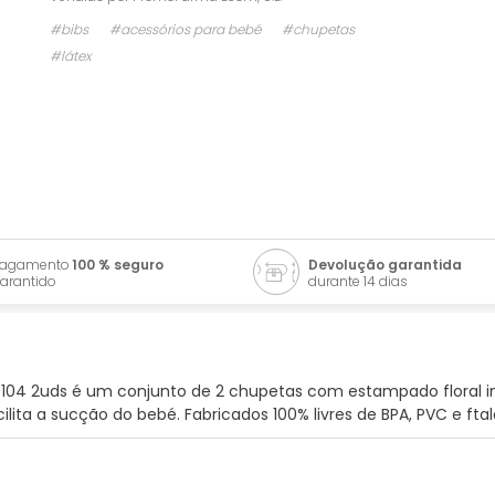
#bibs
#acessórios para bebé
#chupetas
#látex
Pagamento
100 % seguro
Devolução garantida
arantido
durante 14 dias
010104 2uds é um conjunto de 2 chupetas com estampado floral i
ita a sucção do bebé. Fabricados 100% livres de BPA, PVC e ftal