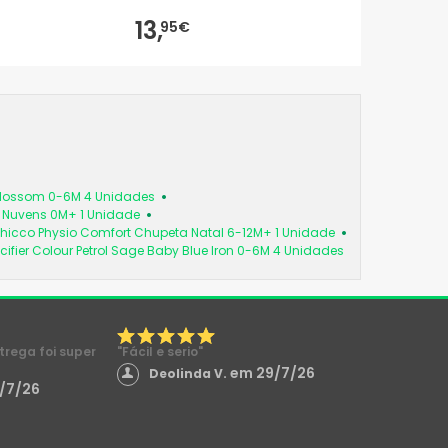
13,
95€
 Blossom 0-6M 4 Unidades
a Nuvens 0M+ 1 Unidade
hicco Physio Comfort Chupeta Natal 6-12M+ 1 Unidade
cifier Colour Petrol Sage Baby Blue Iron 0-6M 4 Unidades
ntrega foi super
"Fácil e serio"
em 29/7/26
Deolinda V.
/7/26