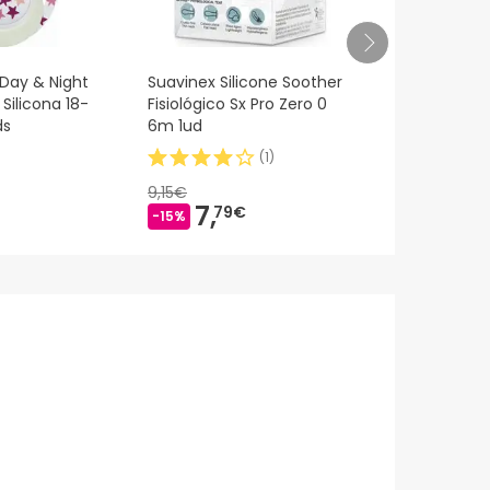
 Day & Night
Suavinex Silicone Soother
Chicco Phys
Silicona 18-
Fisiológico Sx Pro Zero 0
Soft Verde 
ds
6m 1ud
(
1
)
9,15€
7,
6,
79€
49€
-15%