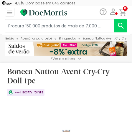
4,5
/
5
Com base em
645
opiniões
0
Bebés
Acessórios para bebé
Brinquedos
Boneca Nattou Avent Cry-Cry Dol
*Ver detalhes
Boneca Nattou Avent Cry-Cry
Doll 1pc
Health Points