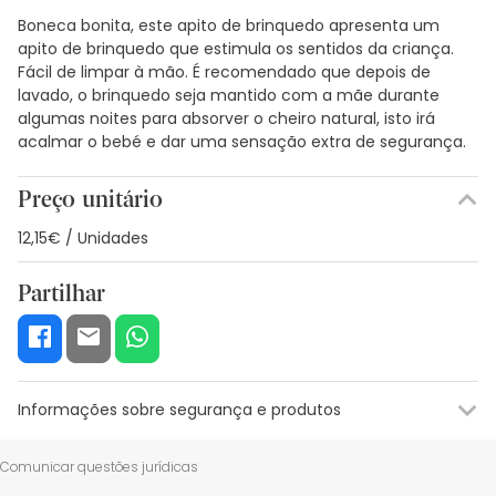
Boneca bonita, este apito de brinquedo apresenta um
apito de brinquedo que estimula os sentidos da criança.
Fácil de limpar à mão. É recomendado que depois de
lavado, o brinquedo seja mantido com a mãe durante
algumas noites para absorver o cheiro natural, isto irá
acalmar o bebé e dar uma sensação extra de segurança.
Preço unitário
12,15€ / Unidades
Partilhar
Informações sobre segurança e produtos
Recursos de segurança visual
Dados do fabricante
Gestor o
Comunicar questões jurídicas