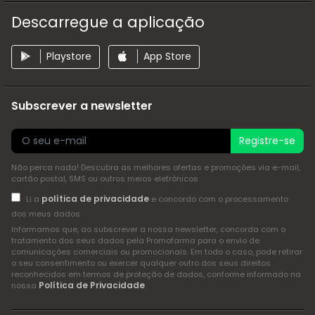
Descarregue a aplicação
Playstore
App Store
Subscrever a newsletter
Registre-se
Não perca nada! Descubra as melhores ofertas e promoções via e-mail,
cartão postal, SMS ou outros meios eletrónicos
política de privacidade
Li a
e concordo com o processamento
dos meus dados
Informamos que, ao subscrever a nossa newsletter, concorda com o
tratamento dos seus dados pela Promofarma para o envio de
comunicações comerciais ou promocionais. Em todo o caso, pode retirar
o seu consentimento ou exercer qualquer outro dos seus direitos
reconhecidos em termos de proteção de dados, conforme informado na
Política de Privacidade
nossa
.