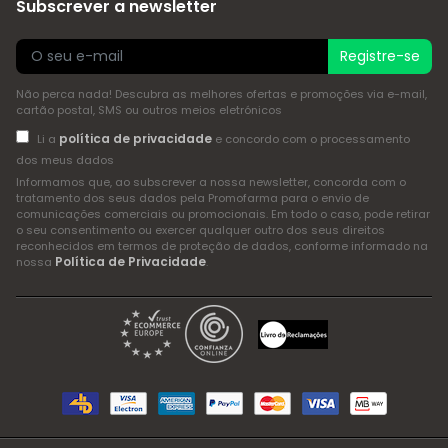
Subscrever a newsletter
Registre-se
Não perca nada! Descubra as melhores ofertas e promoções via e-mail,
cartão postal, SMS ou outros meios eletrónicos
política de privacidade
Li a
e concordo com o processamento
dos meus dados
Informamos que, ao subscrever a nossa newsletter, concorda com o
tratamento dos seus dados pela Promofarma para o envio de
comunicações comerciais ou promocionais. Em todo o caso, pode retirar
o seu consentimento ou exercer qualquer outro dos seus direitos
reconhecidos em termos de proteção de dados, conforme informado na
Política de Privacidade
nossa
.