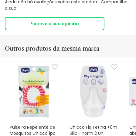
Ainda não há avaliações sobre este produto. Compartilhe
a sua!
Escreva a sua opinião
Outros produtos da mesma marca
Pulseira Repelente de
Chicco Fis Tetina +0m
Ch
Mosquitos Chicco 1pc
Silic F.norm 2 Un
ab