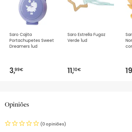
Saro Cajita
Saro Estrella Fugaz
Sa
Portachupetes Sweet
Verde 1ud
No
Dreamers 1ud
co
3,
11,
19
99€
10€
Opiniões
(0 opiniões)