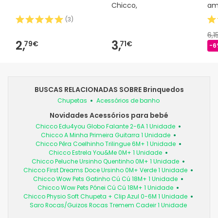
Chicco,
am
(
3
)
6,1
2,
3,
79€
71€
-6
BUSCAS RELACIONADAS SOBRE Brinquedos
Chupetas
Acessórios de banho
Novidades Acessórios para bebé
Chicco Edu4you Globo Falante 2-6A 1 Unidade
Chicco A Minha Primeira Guitarra 1 Unidade
Chicco Pêra Coelhinho Trilingue 6M+ 1 Unidade
Chicco Estrela You&Me 0M+ 1 Unidade
Chicco Peluche Ursinho Quentinho 0M+ 1 Unidade
Chicco First Dreams Doce Ursinho 0M+ Verde 1 Unidade
Chicco Wow Pets Gatinho Cú Cú 18M+ 1 Unidade
Chicco Wow Pets Pónei Cú Cú 18M+ 1 Unidade
Chicco Physio Soft Chupeta + Clip Azul 0-6M 1 Unidade
Saro Rocas/Guizos Rocas Tremem Cadeir 1 Unidade