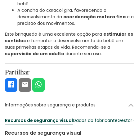
bebê.
A concha do caracol gira, favorecendo o
desenvolvimento da
coordenação motora fina
e a
precisão dos movimentos.
Este brinquedo é uma excelente opção para
estimular os
sentidos
e fomentar o desenvolvimento do bebê em
suas primeiras etapas de vida. Recomenda-se a
supervisão de um adulto
durante seu uso.
Partilhar
Informações sobre segurança e produtos
Recursos de segurança visual
Dados do fabricante
Gestor o
Recursos de segurança visual