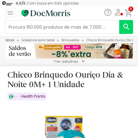
4,5
/
5
Com base em
646
opiniões
0
Bebés
Acessórios para bebé
Brinquedos
Chicco Brinquedo Ouriço Dia & 
*Ver detalhes
Chicco Brinquedo Ouriço Dia &
Noite 0M+ 1 Unidade
Health Points