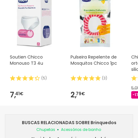
Soutien Chicco
Pulseira Repelente de
Ch
Monouso T3 4u
Mosquitos Chicco 1pc
or
sil
(
5
)
(
3
)
5,
7,
2,
41€
79€
-1
BUSCAS RELACIONADAS SOBRE Brinquedos
Chupetas
Acessórios de banho