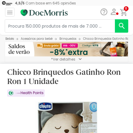
4,5
/
5
Com base em
645
opiniões
0
Bebés
Acessórios para bebé
Brinquedos
Chicco Brinquedos Gatinho Ron 
*Ver detalhes
Chicco Brinquedos Gatinho Ron
Ron 1 Unidade
Health Points