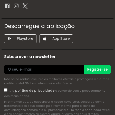
Descarregue a aplicação
Playstore
App Store
Subscrever a newsletter
Registre-se
Não perca nada! Descubra as melhores ofertas e promoções via e-mail,
cartão postal, SMS ou outros meios eletrónicos
política de privacidade
Li a
e concordo com o processamento
dos meus dados
Informamos que, ao subscrever a nossa newsletter, concorda com o
tratamento dos seus dados pela Promofarma para o envio de
comunicações comerciais ou promocionais. Em todo o caso, pode retirar
o seu consentimento ou exercer qualquer outro dos seus direitos