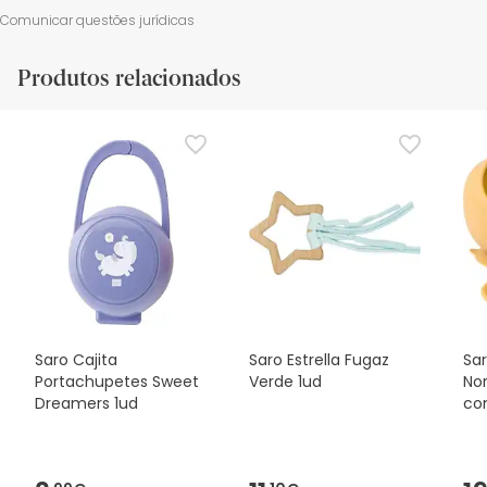
Comunicar questões jurídicas
Produtos relacionados
Saro Cajita
Saro Estrella Fugaz
Sa
Portachupetes Sweet
Verde 1ud
No
Dreamers 1ud
co