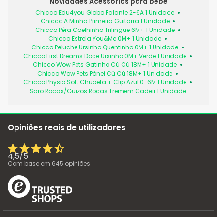
Novidades Acessórios para bebé
Chicco Edu4you Globo Falante 2-6A 1 Unidade
Chicco A Minha Primeira Guitarra 1 Unidade
Chicco Pêra Coelhinho Trilingue 6M+ 1 Unidade
Chicco Estrela You&Me 0M+ 1 Unidade
Chicco Peluche Ursinho Quentinho 0M+ 1 Unidade
Chicco First Dreams Doce Ursinho 0M+ Verde 1 Unidade
Chicco Wow Pets Gatinho Cú Cú 18M+ 1 Unidade
Chicco Wow Pets Pónei Cú Cú 18M+ 1 Unidade
Chicco Physio Soft Chupeta + Clip Azul 0-6M 1 Unidade
Saro Rocas/Guizos Rocas Tremem Cadeir 1 Unidade
Opiniões reais de utilizadores
4,5
/
5
Com base em
645
opiniões