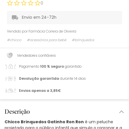
0
Envio em 24-72h
Vendido por
Farmácia Correia de Oliveira
#chicco
#acessórios para bebé
#brinquedos
Vendedores confiáveis
Pagamento
100 % seguro
garantido
Devolução garantida
durante 14 dias
Envios apenas a 3,85€
Descrição
Chicco Brinquedos Gatinho Ron Ron
é um peluche
projetado para o público infantil que simula o ronronar e a