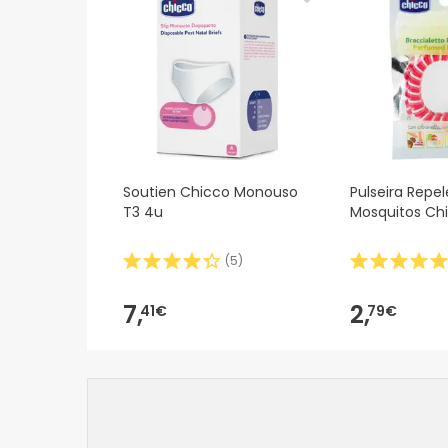
Soutien Chicco Monouso
Pulseira Repe
T3 4u
Mosquitos Ch
(
5
)
7,
2,
41€
79€