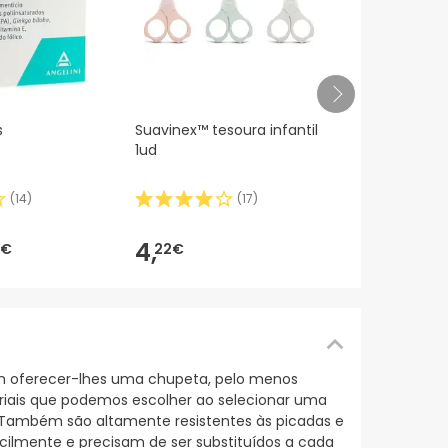
Mustela Hyd
s
Suavinex™ tesoura infantil
Corporal C
1ud
Bio 500ml
(
14
)
(
17
)
12,
90€
4,
9€
22€
 oferecer-lhes uma chupeta, pelo menos
eriais que podemos escolher ao selecionar uma
 Também são altamente resistentes às picadas e
ilmente e precisam de ser substituídos a cada