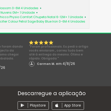
 Blossom 0-6M 4 Unidades
a Nuvens 0M+ 1 Unidade
hicco Physio Comfort Chupeta Natal 6-12M+ 1 Unidade
cifier Colour Petrol Sage Baby Blue Iron 0-6M 4 Unidades
o foram dando
"Foram profissionais. Eu pedi o artigo
ajecto da
vocês enviaram , correu tudo bem
como chegoi
até á entrega do mesmo. Ótimo e
mbalada.
rápido. Obrigada "
em 4/8/26
Carmen M.
/26
Descarregue a aplicação
Playstore
App Store