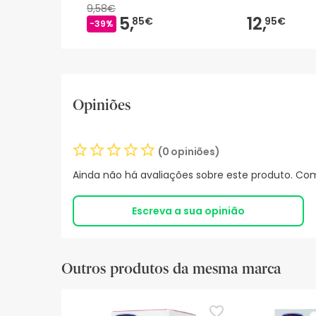
9,58€
5,
12,
85€
95€
-39%
Opiniões
(0 opiniões)
Ainda não há avaliações sobre este produto. Com
Escreva a sua opinião
Outros produtos da mesma marca