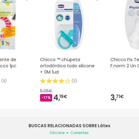
lente de
Chicco ™ chupeta
Chicco Fis Te
icco 1pc
ortodôntica todo silicone
F.norm 2 Un 
+ 0M 1ud
(
3
)
(
2
)
5,05€
4,
3,
19€
71€
-17%
BUSCAS RELACIONADAS SOBRE Látex
Silicone
Correntes