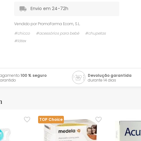
Envio em 24-72h
Vendido por
PromoFarma Ecom, S.L.
#chicco
#acessórios para bebé
#chupetas
#látex
Pagamento
100 % seguro
Devolução garantida
arantido
durante 14 dias
m
TOP Choice