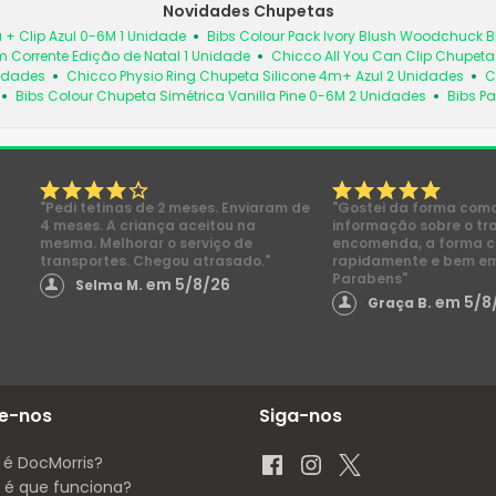
Novidades Chupetas
 + Clip Azul 0-6M 1 Unidade
Bibs Colour Pack Ivory Blush Woodchuck
 Corrente Edição de Natal 1 Unidade
Chicco All You Can Clip Chupet
nidades
Chicco Physio Ring Chupeta Silicone 4m+ Azul 2 Unidades
C
Bibs Colour Chupeta Simétrica Vanilla Pine 0-6M 2 Unidades
Bibs Pa
"Pedi tetinas de 2 meses. Enviaram de
"Gostei da forma com
4 meses. A criança aceitou na
informação sobre o tr
mesma. Melhorar o serviço de
encomenda, a forma 
transportes. Chegou atrasado."
rapidamente e bem e
Parabens"
em 5/8/26
Selma M.
em 5/8
Graça B.
e-nos
Siga-nos
 é DocMorris?
é que funciona?