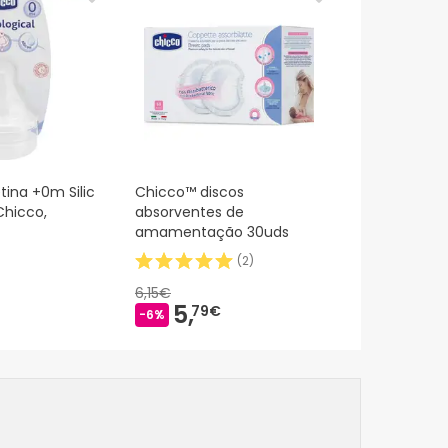
tina +0m Silic
Chicco™ discos
Chicco,
absorventes de
amamentação 30uds
(
2
)
6,15€
5,
79€
-6%