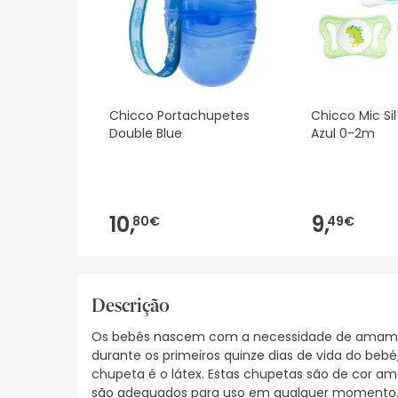
Chicco Portachupetes
Chicco Mic Si
Double Blue
Azul 0-2m
10,
9,
80€
49€
Descrição
Os bebês nascem com a necessidade de amamen
durante os primeiros quinze dias de vida do be
chupeta é o látex. Estas chupetas são de cor a
são adequados para uso em qualquer momento. N