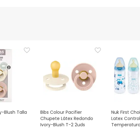
nte
Gestor orçamental
nça para este produto, mas estamos a trabalhar nisso. Reco
ias as informações de segurança que acompanham o produto ant
 Além disso, se desejares, também podes devolver o produto s
y-Blush Talla
Bibs Colour Pacifier
Nuk First Cho
Chupete Látex Redondo
Latex Contro
Ivory-Blush T-2 2uds
Temperatura