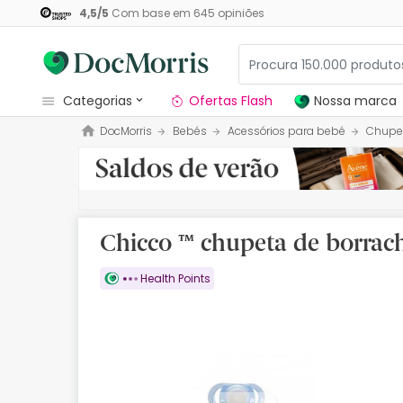
4,5
/
5
Com base em
645
opiniões
categorias
Ofertas Flash
Nossa marca
DocMorris
Bebés
Acessórios para bebé
Chupe
Dermocosmetica
Nossa marca
Solares
Chicco ™ chupeta de borrac
Medicamentos
Health Points
Cosmética
Saúde
Higiene
Dietética