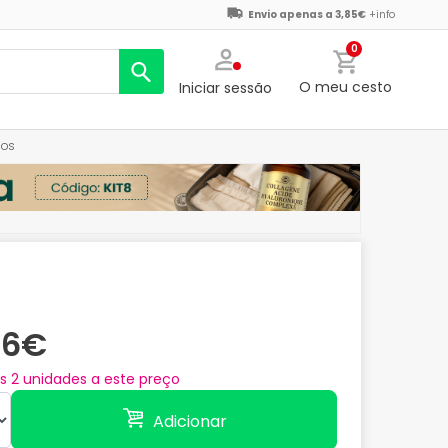
Envio apenas a 3,85€
+info
0
O meu cesto
Iniciar sessão
ios
76€
as
2
unidades a este preço
Adicionar