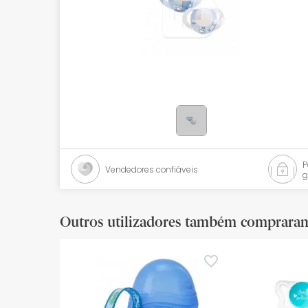
Bebés
Ótica
Ortopedia
Ervanária
Cosmética natural
Promoções
Vendedores confiáveis
g
Marcas
Mais vendidos
Outros utilizadores também comprara
Health points
Blog