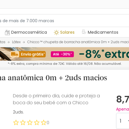
Dermocosmética
Solares
Medicamentos
tas
Látex
Chicco ™ chupeta de borracha anatômica 0m + 2uds mac
*-8% extra, compra mínima de 72€. Válido até 16/08. Não acumulável.
ha anatômica 0m + 2uds macios
Desde o primeiro dia, cuide e proteja a
8,
boca do seu bebé com a Chicco
Apen
2uds.
0