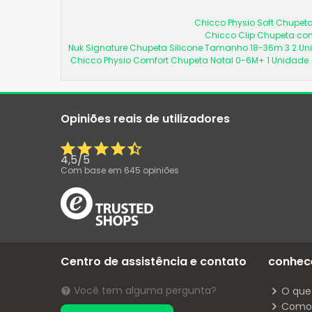
Chicco Physio Soft Chupeta
Chicco Clip Chupeta com
Nuk Signature Chupeta Silicone Tamanho 18-36m 3 2 U
Chicco Physio Comfort Chupeta Natal 0-6M+ 1 Unidade
Opiniões reais de utilizadores
4,5
/
5
Com base em
645
opiniões
Centro de assistência e contato
conhec
Você tem alguma pergunta?
O que
Como 