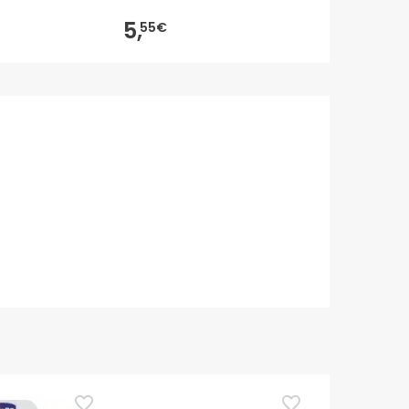
5,
21,
55€
95€