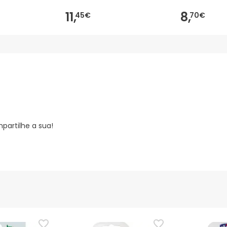
11,
8,
45€
70€
partilhe a sua!