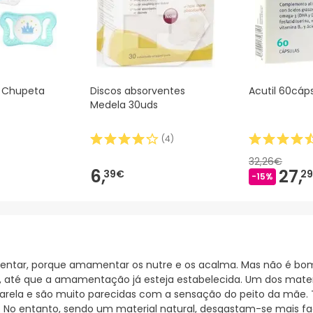
l Chupeta
Discos absorventes
Acutil 60cáp
Medela 30uds
(
4
)
32,26€
6,
27,
39€
2
-15%
tar, porque amamentar os nutre e os acalma. Mas não é bom
bé, até que a amamentação já esteja estabelecida. Um dos mat
marela e são muito parecidas com a sensação do peito da mãe.
o entanto, sendo um material natural, desgastam-se mais fac