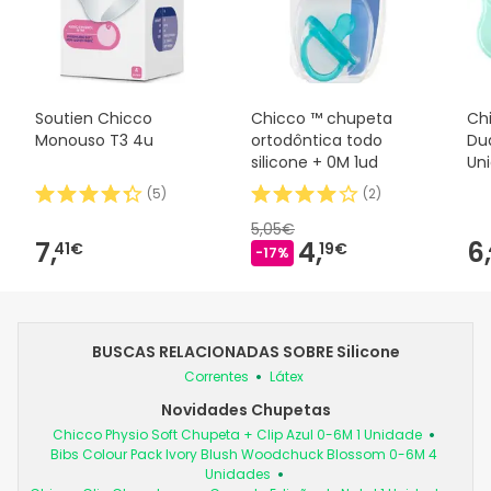
Soutien Chicco
Chicco ™ chupeta
Ch
Monouso T3 4u
ortodôntica todo
Dua
silicone + 0M 1ud
Un
(
5
)
(
2
)
5,05€
7,
4,
6,
41€
19€
-17%
BUSCAS RELACIONADAS SOBRE Silicone
Correntes
Látex
Novidades Chupetas
Chicco Physio Soft Chupeta + Clip Azul 0-6M 1 Unidade
Bibs Colour Pack Ivory Blush Woodchuck Blossom 0-6M 4
Unidades