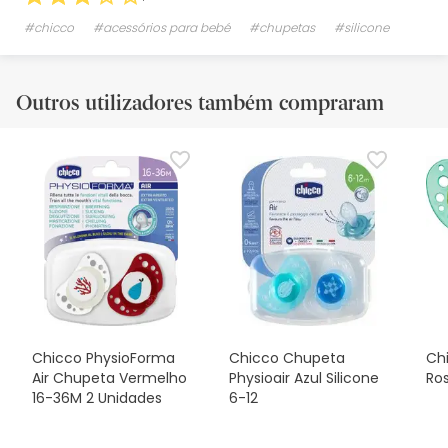
#chicco
#acessórios para bebé
#chupetas
#silicone
Outros utilizadores também compraram
Chicco PhysioForma
Chicco Chupeta
Chi
Air Chupeta Vermelho
Physioair Azul Silicone
Ros
16-36M 2 Unidades
6-12