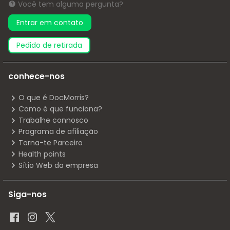
Você tem alguma pergunta?
Entrar em contato
pedido de retirada
conhece-nos
O que é DocMorris?
Como é que funciona?
Trabalhe connosco
Programa de afiliação
Torna-te Parceiro
Health points
Sítio Web da empresa
Siga-nos