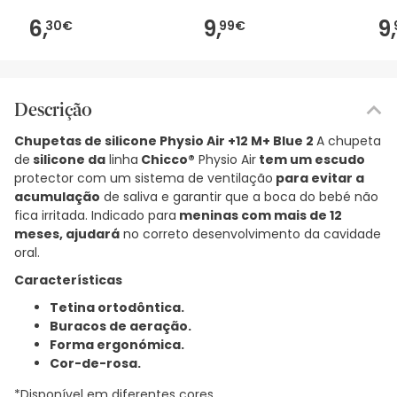
6,
9,
9,
30€
99€
Descrição
Chupetas de silicone Physio Air +12 M+ Blue 2
A chupeta
de
silicone da
linha
Chicco®
Physio Air
tem um escudo
protector com um sistema de ventilação
para evitar a
acumulação
de saliva e garantir que a boca do bebé não
fica irritada. Indicado para
meninas com mais de 12
meses, ajudará
no correto desenvolvimento da cavidade
oral.
Características
Tetina ortodôntica.
Buracos de aeração.
Forma ergonómica.
Cor-de-rosa.
*Disponível em diferentes cores.