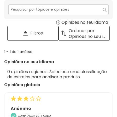
estrelas.
2
com
estrelas.
1
Secção
para
estrela.
Opiniões no seu idioma
Disp
pesquisar
tópicos
a
Ordenar por
Filtros
e
pop
Opiniões no seu idioma
opiniões
with
info
1
1
–
1 de 1
análise
abou
to
Regi
Opiniões no seu idioma
1
Sort.
de
0 opiniões regionais. Selecione uma classificação
1
de estrelas para analisar o produto
análise
Opiniões globais
Anónimo
COMPRADOR VERIFICADO