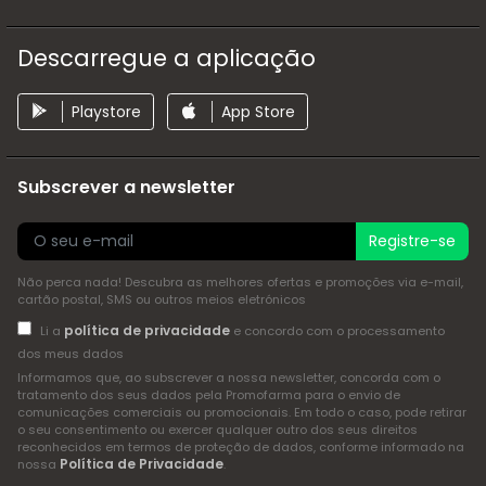
Descarregue a aplicação
Playstore
App Store
Subscrever a newsletter
Registre-se
Não perca nada! Descubra as melhores ofertas e promoções via e-mail,
cartão postal, SMS ou outros meios eletrónicos
política de privacidade
Li a
e concordo com o processamento
dos meus dados
Informamos que, ao subscrever a nossa newsletter, concorda com o
tratamento dos seus dados pela Promofarma para o envio de
comunicações comerciais ou promocionais. Em todo o caso, pode retirar
o seu consentimento ou exercer qualquer outro dos seus direitos
reconhecidos em termos de proteção de dados, conforme informado na
Política de Privacidade
nossa
.