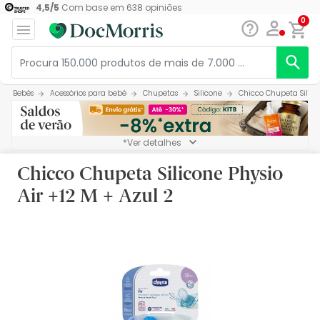
4,5
/
5
Com base em
638
opiniões
0
Bebés
Acessórios para bebé
Chupetas
Silicone
Chicco Chupeta Silicon
*Ver detalhes
Chicco Chupeta Silicone Physio
Air +12 M + Azul 2