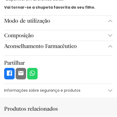
Vai tornar-se a chupeta favorita do seu filho.
Modo de utilização
Composição
Aconselhamento Farmacêutico
Partilhar
Informações sobre segurança e produtos
Recursos de segurança visual
Dados do fabricante
Gestor o
Produtos relacionados
Recursos de segurança visual