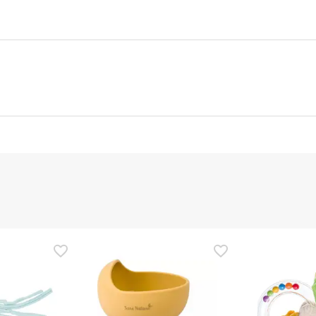
nte
Gestor orçamental
nça para este produto, mas estamos a trabalhar nisso. Reco
ias as informações de segurança que acompanham o produto ant
 Além disso, se desejares, também podes devolver o produto s