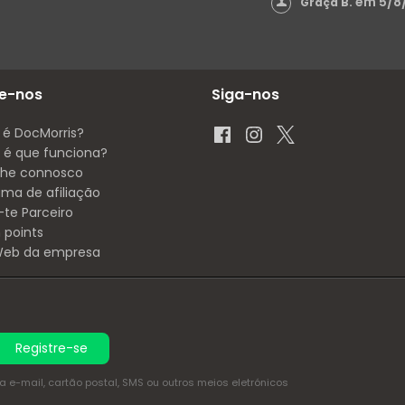
em 5/8
Graça B.
e-nos
Siga-nos
 é DocMorris?
é que funciona?
lhe connosco
ama de afiliação
-te Parceiro
 points
 Web da empresa
Registre-se
e-mail, cartão postal, SMS ou outros meios eletrónicos