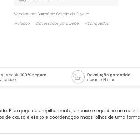
Vendido por
Farmácia Correia de Oliveira
#chicco
#acessórios para bebé
#brinquedos
Pagamento
100 % seguro
Devolução garantida
arantido
durante 14 dias
ado. É um jogo de empilhamento, encaixe e equilíbrio ao mes
tos de causa e efeito e coordenação mãos-olhos de uma forma d