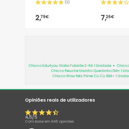
(
3
)
2,
7,
79€
26€
Chicco Edu4you Globo Falante 2-6A 1 Unidade
Chicco
Chicco Peluche Ursinho Quentinho 0M+ 1 Un
Chicco Wow Pets Pónei Cú Cú 18M+ 1 Unida
Opiniões reais de utilizadores
4,5
/
5
Com base em
645
opiniões