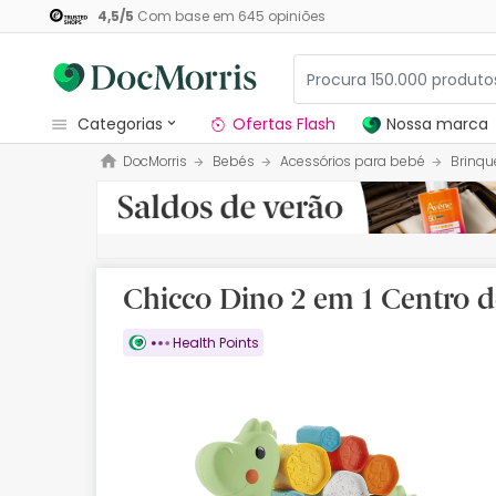
4,5
/
5
Com base em
645
opiniões
categorias
Ofertas Flash
Nossa marca
DocMorris
Bebés
Acessórios para bebé
Brinqu
Dermocosmetica
Nossa marca
Solares
Chicco Dino 2 em 1 Centro d
Medicamentos
Health Points
Cosmética
Saúde
Higiene
Dietética