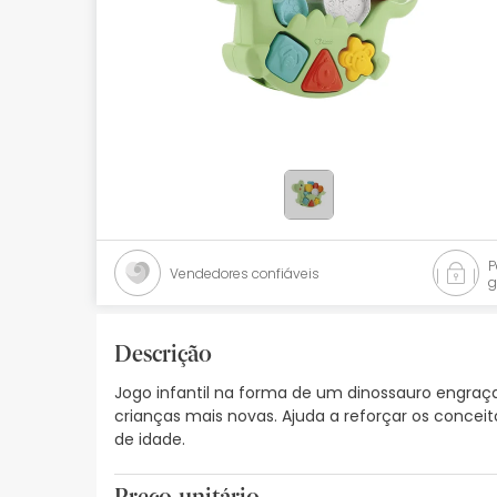
Bebés
Ótica
Ortopedia
Ervanária
Cosmética natural
Promoções
Vendedores confiáveis
g
Marcas
Mais vendidos
Descrição
Jogo infantil na forma de um dinossauro engraç
Health points
crianças mais novas. Ajuda a reforçar os concei
de idade.
Blog