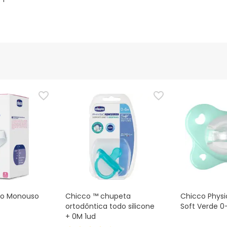
co Monouso
Chicco ™ chupeta
Chicco Phys
ortodôntica todo silicone
Soft Verde 0
+ 0M 1ud