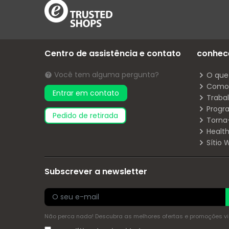
Centro de assistência e contato
conhec
Você tem alguma pergunta?
O que
Como 
Entrar em contato
Traba
Progr
pedido de retirada
Torna
Health
Sítio
Subscrever a newsletter
Não perca nada! Descubra as melhores ofertas e promoções via 