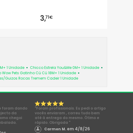
3,
71€
6M+ 1 Unidade
Chicco Estrela You&Me 0M+ 1 Unidade
 Wow Pets Gatinho Cú Cú 18M+ 1 Unidade
as/Guizos Rocas Tremem Cadeir 1 Unidade
o foram dando
"Foram profissionais. Eu pedi o artigo
ajecto da
vocês enviaram , correu tudo bem
como chegoi
até á entrega do mesmo. Ótimo e
mbalada.
rápido. Obrigada "
em 4/8/26
Carmen M.