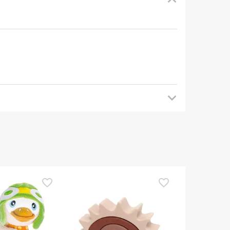
mendamos que voltes mais tarde para veres as
es de o utilizares. Se tiveres alguma dúvida
eguindo os
nossos termos e condições
.
TOP Choice