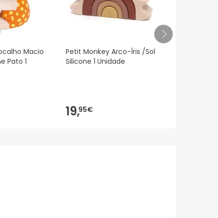
ocalho Macio
Petit Monkey Arco-Íris /Sol
Kids Bigben
e Pato 1
Silicone 1 Unidade
Noche con P
Nlpkidsdog
19,
23,
95€
30€