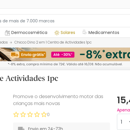
Dermocosmética
Solares
Medicamentos
edos
Chicco Dino 2 em 1 Centro de Actividades 1pc
*-8% extra, compra mínima de 72€. Válido até 16/08. Não acumulável.
e Actividades 1pc
Promove o desenvolvimento motor das
15
crianças mais novas
Apen
0
Envio em 24-72h