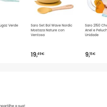
Fugaz Verde
Saro Set Bol Wave Nordic
Saro 2150 Ch
Mostaza Nature con
Anel e Peluch
Ventosa
Unidade
19,
9,
49€
15€
partilhe a sua!