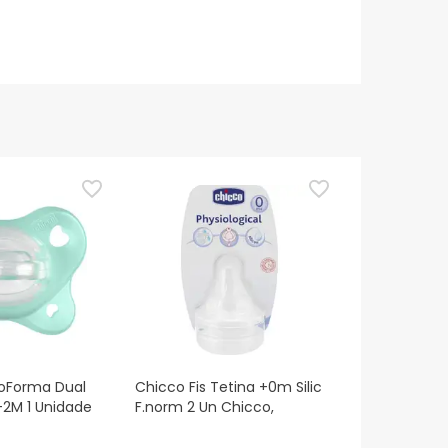
ioForma Dual
Chicco Fis Tetina +0m Silic
-2M 1 Unidade
F.norm 2 Un Chicco,