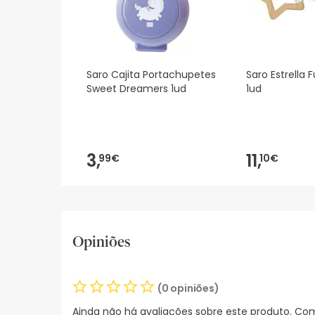
Saro Cajita Portachupetes
Saro Estrella 
Sweet Dreamers 1ud
1ud
3,
11,
99€
10€
Opiniões
(0 opiniões)
Ainda não há avaliações sobre este produto. Com