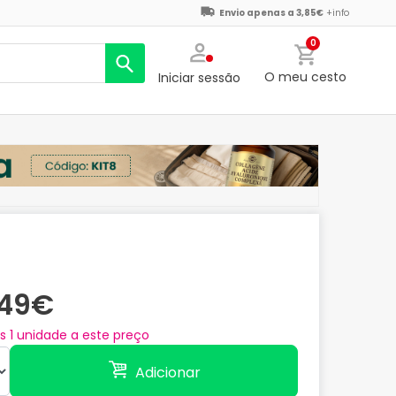
Envio apenas a 3,85€
+info
0
O meu cesto
Iniciar sessão
,49€
as
1
unidade a este preço
Adicionar