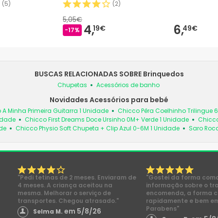
(
5
)
(
2
)
5,05€
4,
6,
19€
49€
-17%
BUSCAS RELACIONADAS SOBRE Brinquedos
Chupetas
Acessórios de banho
Novidades Acessórios para bebé
 A Minha Primeira Guitarra 1 Unidade
Chicco Pêra Coelhinho Trilingue 
idade
Chicco First Dreams Doce Ursinho 0M+ Verde 1 Unidade
Chicco
de
Chicco Physio Soft Chupeta + Clip Azul 0-6M 1 Unidade
Saro Roc
"Pedi tetinas de 2 meses. Enviaram de
"Gostei da forma com
4 meses. A criança aceitou na
informação sobre o tr
mesma. Melhorar o serviço de
encomenda, a forma 
transportes. Chegou atrasado."
rapidamente e bem e
Parabens"
em 5/8/26
Selma M.