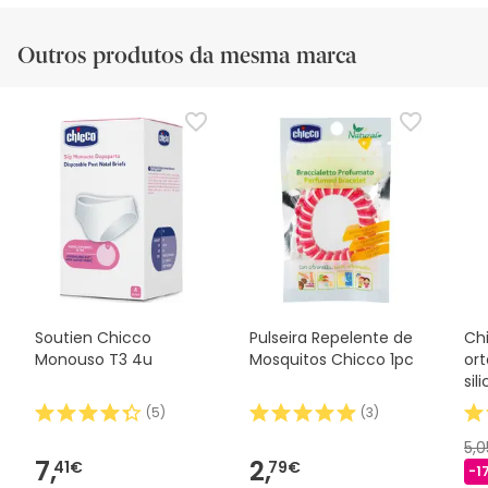
Outros produtos da mesma marca
Soutien Chicco
Pulseira Repelente de
Ch
Monouso T3 4u
Mosquitos Chicco 1pc
or
sil
(
5
)
(
3
)
5,
7,
2,
41€
79€
-1