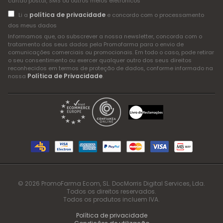
cartão postal, SMS ou outros meios eletrónicos
política de privacidade
Li a
e concordo com o processamento
dos meus dados
Informamos que, ao subscrever a nossa newsletter, concorda com o
tratamento dos seus dados pela Promofarma para o envio de
comunicações comerciais ou promocionais. Em todo o caso, pode retirar
o seu consentimento ou exercer qualquer outro dos seus direitos
reconhecidos em termos de proteção de dados, conforme informado na
Política de Privacidade
nossa
.
© 2026 PromoFarma Ecom, SL. DocMorris Digital Services, Lda.
Todos os direitos reservados.
Todos os produtos incluem IVA.
Política de privacidade