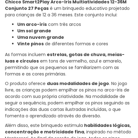
Chicco Smart2Play Arco-Íris Multiatividades 12-36M
Conjunto 27 Peças
é um brinquedo educativo projetado
para crianças de 12 a 36 meses. Este conjunto inclui:
Um arco-íris
com três arcos
Um sol grande
Uma nuvem grande
Vinte pinos
de diferentes formas e cores
As formas incluem
estrelas, gotas de chuva, meias-
luas e círculos
em tons de vermelho, azul e amarelo,
permitindo que os pequenos se familiarizem com as
formas e as cores primárias.
O produto oferece
duas modalidades de jogo
. No jogo
livre, as crianças podem empilhar os pinos no arco-íris de
acordo com sua própria criatividade. Na modalidade de
seguir a sequência, podem empilhar os pinos seguindo as
indicações das duas cartas ilustradas incluídas, o que
fomenta o aprendizado através da diversão.
Além disso, este brinquedo estimula
habilidades lógicas,
concentração e motricidade fina
, inspirado no método