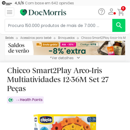
4,5
/
5
Com base em
642
opiniões
0
Bebés
Acessórios para bebé
Brinquedos
Chicco Smart2Play Arco-Iris Mult
*Ver detalhes
Chicco Smart2Play Arco-Iris
Multiatividades 12-36M Set 27
Peças
Health Points