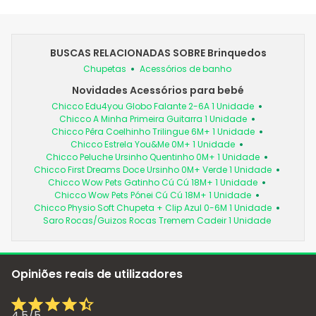
BUSCAS RELACIONADAS SOBRE Brinquedos
Chupetas
Acessórios de banho
Novidades Acessórios para bebé
Chicco Edu4you Globo Falante 2-6A 1 Unidade
Chicco A Minha Primeira Guitarra 1 Unidade
Chicco Pêra Coelhinho Trilingue 6M+ 1 Unidade
Chicco Estrela You&Me 0M+ 1 Unidade
Chicco Peluche Ursinho Quentinho 0M+ 1 Unidade
Chicco First Dreams Doce Ursinho 0M+ Verde 1 Unidade
Chicco Wow Pets Gatinho Cú Cú 18M+ 1 Unidade
Chicco Wow Pets Pónei Cú Cú 18M+ 1 Unidade
Chicco Physio Soft Chupeta + Clip Azul 0-6M 1 Unidade
Saro Rocas/Guizos Rocas Tremem Cadeir 1 Unidade
Opiniões reais de utilizadores
4,5
/
5