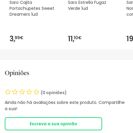
Saro Cajita
Saro Estrella Fugaz
Sa
Portachupetes Sweet
Verde 1ud
No
Dreamers 1ud
co
3,
11,
19
99€
10€
Opiniões
(0 opiniões)
Ainda não há avaliações sobre este produto. Compartilhe
a sua!
Escreva a sua opinião