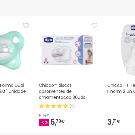
oForma Dual
Chicco™ discos
Chicco Fis Te
2M 1 Unidade
absorventes de
F.norm 2 Un 
amamentação 30uds
(
2
)
6,15€
5,
3,
79€
71€
-6%