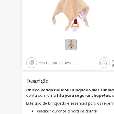
Bebés
Ótica
Ortopedia
Ervanária
Cosmética natural
Promoções
Vendedores confiáveis
g
Marcas
Mais vendidos
Descrição
Chicco Veado Doudou Brinquedo 0M+ 1 Unid
Health points
conta com uma
fita para segurar chupetas
, 
Blog
Este tipo de brinquedo é essencial para os recém
Relaxar
durante a hora de dormir