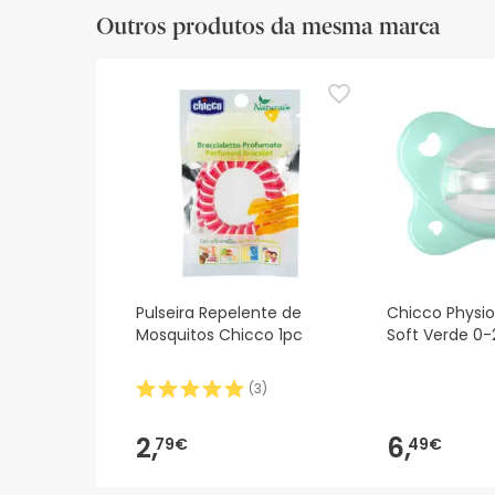
Outros produtos da mesma marca
Pulseira Repelente de
Chicco Physi
Mosquitos Chicco 1pc
Soft Verde 0-
(
3
)
2,
6,
79€
49€