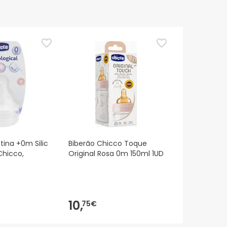
tina +0m Silic
Biberão Chicco Toque
Chicco,
Original Rosa 0m 150ml 1UD
10,
75€