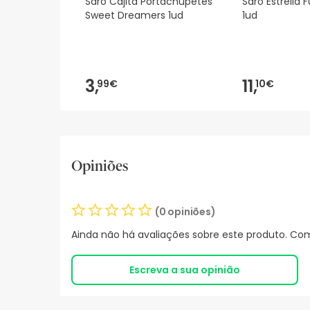
Saro Cajita Portachupetes
Saro Estrella 
Sweet Dreamers 1ud
1ud
3,
11,
99€
10€
Opiniões
(0 opiniões)
Ainda não há avaliações sobre este produto. Com
Escreva a sua opinião