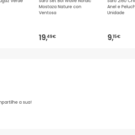
Fugaz Verde
Saro Set Bol Wave Nordic
Saro 2150 Ch
Mostaza Nature con
Anel e Peluch
Ventosa
Unidade
19,
9,
49€
15€
partilhe a sua!