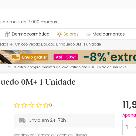
Dermocosmética
Solares
Medicamentos
edos
Chicco Veado Doudou Brinquedo 0M+ 1 Unidade
*-8% extra, compra mínima de 72€. Válido até 16/08. Não acumulável.
quedo 0M+ 1 Unidade
11
0
Apen
Envio em 24-72h
Vendido por
Farmácia Correia de Oliveira