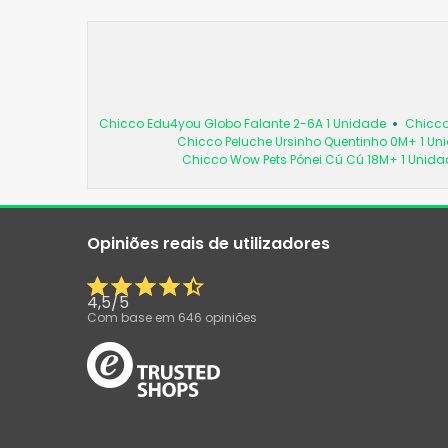
Chicco Edu4you Globo Falante 2-6A 1 Unidade
Chicco
Chicco Peluche Ursinho Quentinho 0M+ 1 Un
Chicco Wow Pets Pónei Cú Cú 18M+ 1 Unida
Opiniões reais de utilizadores
4,5
/
5
Com base em
646
opiniões