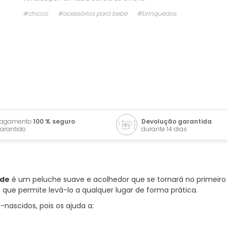
#chicco
#acessórios para bebé
#brinquedos
Pagamento
100 % seguro
Devolução garantida
arantido
durante 14 dias
ade
é um peluche suave e acolhedor que se tornará no primeiro
o que permite levá-lo a qualquer lugar de forma prática.
-nascidos, pois os ajuda a: