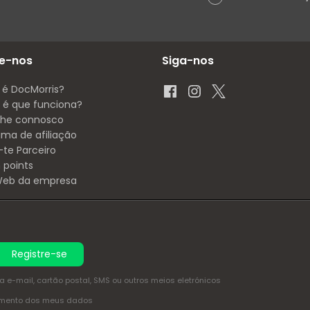
e-nos
Siga-nos
 é DocMorris?
é que funciona?
lhe connosco
ama de afiliação
-te Parceiro
 points
 Web da empresa
Registre-se
e-mail, cartão postal, SMS ou outros meios eletrónicos
amento dos meus dados