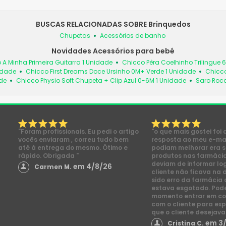
BUSCAS RELACIONADAS SOBRE Brinquedos
Chupetas
Acessórios de banho
Novidades Acessórios para bebé
 A Minha Primeira Guitarra 1 Unidade
Chicco Pêra Coelhinho Trilingue 
idade
Chicco First Dreams Doce Ursinho 0M+ Verde 1 Unidade
Chicco
de
Chicco Physio Soft Chupeta + Clip Azul 0-6M 1 Unidade
Saro Roc
"Foram profissionais. Eu pedi o artigo
"o que mais gostei foi 
vocês enviaram , correu tudo bem
resposta ao meu e-mai
até á entrega do mesmo. Ótimo e
podiam melhorar era s
rápido. Obrigada "
produtos nas farmácia
deviam de informar lo
em 4/8/26
Carmen M.
cliente não ficava na 
sido erro da farmácia 
estava esgotado. Pod
momento entrar em co
com o cliente para exp
que o cliente desejava
em 3
Cristina C.