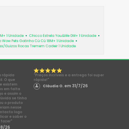
6M+ 1 Unidade
Chicco Estrela You&Me 0M+ 1 Unidade
 Wow Pets Gatinho Cú Cú 18M+ 1 Unidade
as/Guizos Rocas Tremem Cadeir 1 Unidade
a rápida
"Preços incríveis e a entrega foi super
l. O que
rápida!"
e existem
em 31/7/26
Cláudia O.
s em falta
go e assim o
dúvida se tinha
ou o produto
eriam nesse
ntacto logo
licar e saber o
 fazer"
/8/26