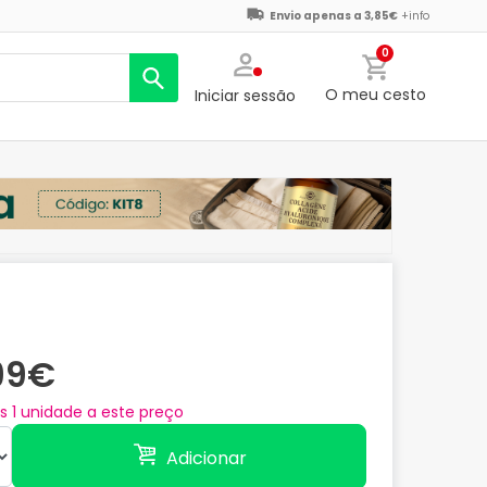
Envio apenas a 3,85€
+info
0
O meu cesto
Iniciar sessão
,99€
as
1
unidade a este preço
Adicionar