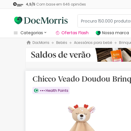
4,5
/
5
Com base em
646
opiniões
categorias
Ofertas Flash
Nossa marca
DocMorris
Bebés
Acessórios para bebé
Brinqu
Dermocosmetica
Nossa marca
Solares
Chicco Veado Doudou Brin
Medicamentos
Health Points
Cosmética
Saúde
Higiene
Dietética