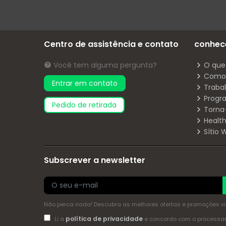
Centro de assistência e contato
conhec
Você tem alguma pergunta?
O que
Como 
Entrar em contato
Traba
Progr
pedido de retirada
Torna
Health
Sítio
Subscrever a newsletter
Não perca nada! Descubra as melhores ofertas e promoções via 
política de privacidade
Li a
e concordo com o process