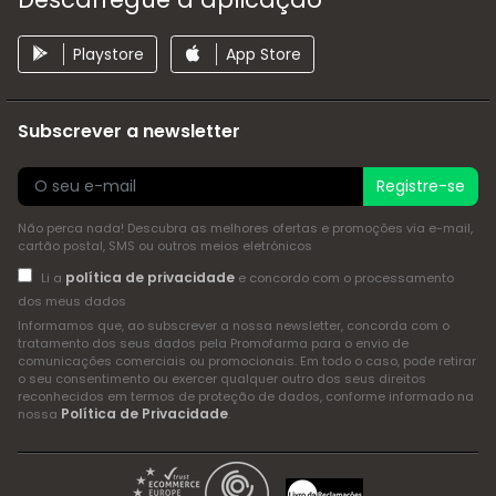
Playstore
App Store
Subscrever a newsletter
Registre-se
Não perca nada! Descubra as melhores ofertas e promoções via e-mail,
cartão postal, SMS ou outros meios eletrónicos
política de privacidade
Li a
e concordo com o processamento
dos meus dados
Informamos que, ao subscrever a nossa newsletter, concorda com o
tratamento dos seus dados pela Promofarma para o envio de
comunicações comerciais ou promocionais. Em todo o caso, pode retirar
o seu consentimento ou exercer qualquer outro dos seus direitos
reconhecidos em termos de proteção de dados, conforme informado na
Política de Privacidade
nossa
.