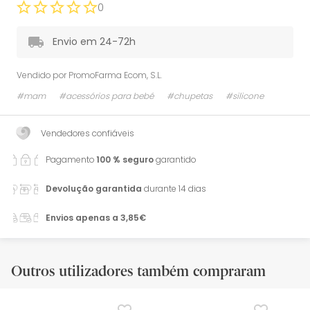
0
Envio em 24-72h
Vendido por
PromoFarma Ecom, S.L.
#mam
#acessórios para bebé
#chupetas
#silicone
Vendedores confiáveis
Pagamento
100 % seguro
garantido
Devolução garantida
durante 14 dias
Envios apenas a 3,85€
Outros utilizadores também compraram