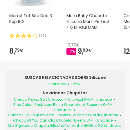
Mamã Tet Silic Deb 3
Mam Baby Chupete
Ch
Rap Bt2
Silicona Mam Perfect
Ma
+ 6 M Azul MAM,
16 
(
26
)
10,70€
8,
9,
12
79€
90€
-7%
BUSCAS RELACIONADAS SOBRE Silicone
Correntes
Látex
Novidades Chupetas
Chicco Physio Soft Chupeta + Clip Azul 0-6M 1 Unidade
Bibs Colour Pack Ivory Blush Woodchuck Blossom 0-6M 4
Unidades
Chicco Clip Chupeta com Corrente Edição de Natal 1 Unidade
Chicco All You Can Clip Chupeta Nuvens 0M+ 1 Unidade
Nuk Signature Chupeta Silicone Tamanho 18-36m 3 2 Unidades