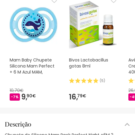
Mam Baby Chupete
Bivos Lactobacillus
Av
Silicona Mam Perfect
gotas 8ml
Cr
+ 6 M Azul MAM,
40
(
5
)
10,70€
26
9,
16,
90€
79€
-7%
-4
Descrição
Chupeta de Silicone Mam Pack Perfect Night +6M 2