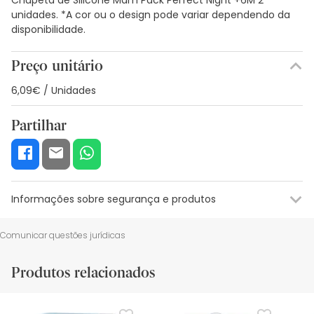
unidades. *A cor ou o design pode variar dependendo da
disponibilidade.
Preço unitário
6,09€ / Unidades
Partilhar
Informações sobre segurança e produtos
Recursos de segurança visual
Dados do fabricante
Gestor o
Comunicar questões jurídicas
Recursos de segurança visual
Produtos relacionados
De momento, não dispomos de imagens de segurança
para este produto, mas estamos a trabalhar nisso.
Recomendamos que voltes mais tarde para veres as