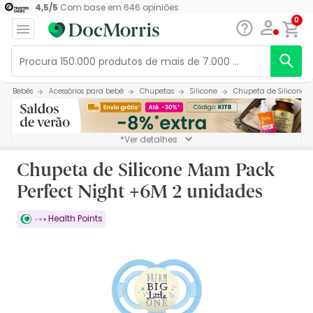
4,5
/
5
Com base em
646
opiniões
0
Bebés
Acessórios para bebé
Chupetas
Silicone
Chupeta de Silicone 
*Ver detalhes
Chupeta de Silicone Mam Pack
Perfect Night +6M 2 unidades
Health Points