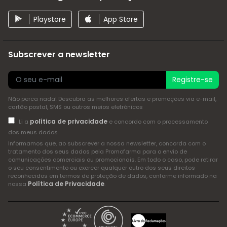
Playstore
App Store
Subscrever a newsletter
Registre-se
Não perca nada! Descubra as melhores ofertas e promoções via e-mail,
cartão postal, SMS ou outros meios eletrónicos
política de privacidade
Li a
e concordo com o processamento
dos meus dados
Informamos que, ao subscrever a nossa newsletter, concorda com o
tratamento dos seus dados pela Promofarma para o envio de
comunicações comerciais ou promocionais. Em todo o caso, pode retirar
o seu consentimento ou exercer qualquer outro dos seus direitos
reconhecidos em termos de proteção de dados, conforme informado na
Política de Privacidade
nossa
.