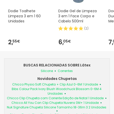
Dodie Toalhete
Dodie Gel de Limpeza
Dod
Limpeza 3 em 1 60
3 em 1 Face Corpo e
Duo
Unidades
Cabelo 500ml
Me
(
2
)
2,
6,
7,
55€
05€
BUSCAS RELACIONADAS SOBRE Látex
Silicone
Correntes
Novidades Chupetas
Chicco Physio Soft Chupeta + Clip Azul 0-6M 1 Unidade
Bibs Colour Pack Ivory Blush Woodchuck Blossom 0-6M 4
Unidades
Chicco Clip Chupeta com Corrente Edição de Natal 1 Unidade
Chicco All You Can Clip Chupeta Nuvens 0M+ 1 Unidade
Nuk Signature Chupeta Silicone Tamanho 18-36m 3 2 Unidades