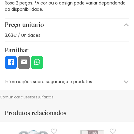
Rosa 2 peças. *A cor ou o design pode variar dependendo
da disponibilidade.
Preço unitário
3,63€ / Unidades
Partilhar
Informações sobre segurança e produtos
Recursos de segurança visual
Dados do fabricante
Gestor o
Comunicar questões jurídicas
Recursos de segurança visual
Produtos relacionados
De momento, não dispomos de imagens de segurança
para este produto, mas estamos a trabalhar nisso.
Recomendamos que voltes mais tarde para veres as