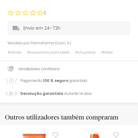
0
Envio em 24-72h
Vendido por
PromoFarma Ecom, S.L.
#dodie
#acessórios para bebé
#chupetas
#látex
Vendedores confiáveis
Pagamento
100 % seguro
garantido
Devolução garantida
durante 14 dias
Outros utilizadores também compraram