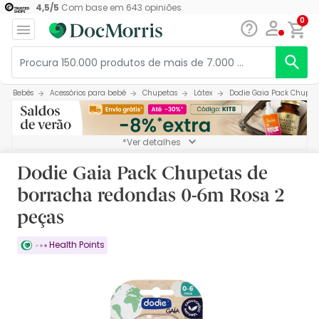
4,5
/
5
Com base em
643
opiniões
0
Bebés
Acessórios para bebé
Chupetas
Látex
Dodie Gaia Pack Chupet
*Ver detalhes
Dodie Gaia Pack Chupetas de
borracha redondas 0-6m Rosa 2
peças
Health Points