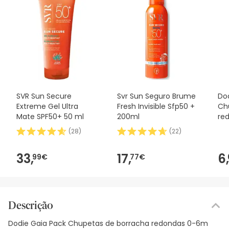
SVR Sun Secure
Svr Sun Seguro Brume
Do
Extreme Gel Ultra
Fresh Invisible Sfp50 +
Ch
Mate SPF50+ 50 ml
200ml
re
6-
(
28
)
(
22
)
33,
17,
6,
99€
77€
Descrição
Dodie Gaia Pack Chupetas de borracha redondas 0-6m