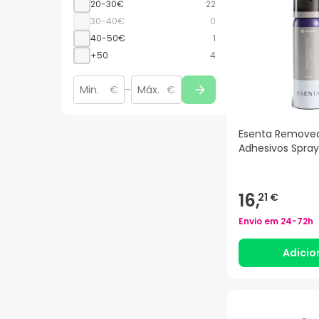
20-30€
22
30-40€
0
40-50€
1
+50
4
€
–
€
Esenta Remove
Adhesivos Spra
16,
21 €
Envio em
24-72h
Adicio