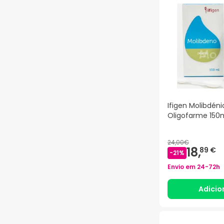
Ifigen Molibdéni
Oligofarme 150
24,00€
18,
89 €
-
21
%
Envio em
24-72h
Adicio