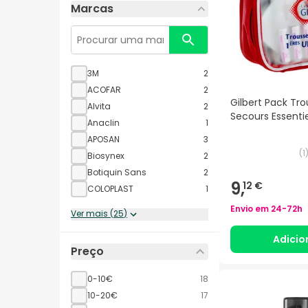
Marcas
3M
2
ACOFAR
2
Gilbert Pack Tr
Alvita
2
Secours Essentie
Anaclin
1
APOSAN
3
(
1
Biosynex
2
Botiquin Sans
2
9,
12 €
COLOPLAST
1
Envio em
24-72h
Ver mais
(
25
)
Adicio
Preço
0-10€
18
10-20€
17