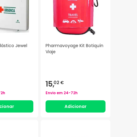
lástico Jewel
Pharmavoyage Kit Botiquín
Viaje
15,
02 €
72h
Envio em
24-72h
cionar
Adicionar