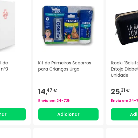
l de
Kit de Primeiros Socorros
Ikooki "Bolsi
 nº3
para Crianças Urgo
Estojo Diabe
Unidade
14,
25,
47 €
31 €
Envio em
24-72h
Envio em
24-
nar
Adicionar
Adi