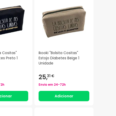
ta Cositas"
Ikooki "Bolsita Cositas"
tes Preto 1
Estojo Diabetes Beige 1
Unidade
25,
31 €
72h
Envio em
24-72h
cionar
Adicionar