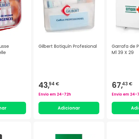
ousse
Gilbert Botiquín Profesional
Garrafa de P
lle
M1 39 X 29
)
43,
67,
94 €
43 €
Envio em
24-72h
Envio em
24-
nar
Adicionar
Adi