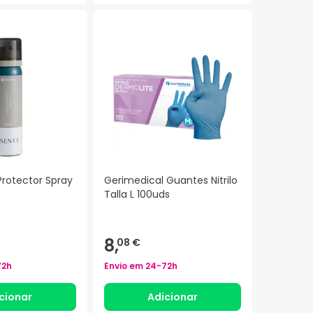
Protector Spray
Gerimedical Guantes Nitrilo
Talla L 100uds
8,
08 €
72h
Envio em
24-72h
cionar
Adicionar