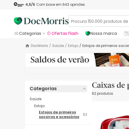
4,5
/5
Com base em
643
opiniões
Categorias
Ofertas Flash
Nossa marca
DocMorris
/
Saúde
/
Estojo
/
Estojos de primeiros soco
Caixas de 
Categorias
62 produtos
Saúde
Estojo
Estojos de primeiros
62
socorros e acessórios