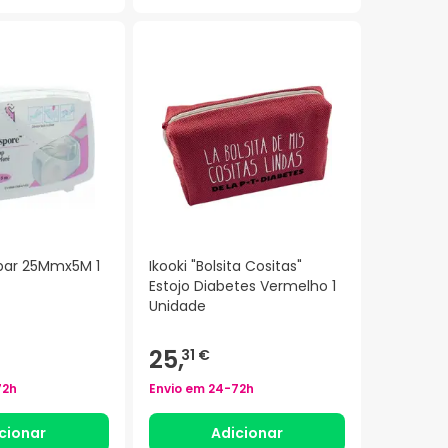
par 25Mmx5M 1
Ikooki "Bolsita Cositas"
Estojo Diabetes Vermelho 1
Unidade
25,
31 €
72h
Envio em
24-72h
cionar
Adicionar