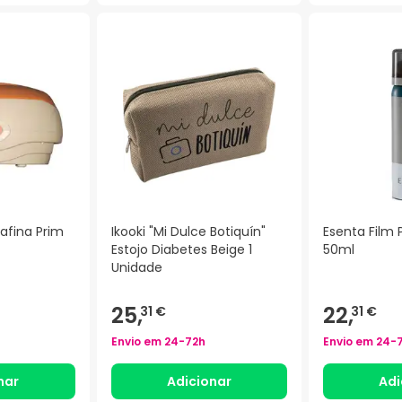
rafina Prim
Ikooki "Mi Dulce Botiquín"
Esenta Film 
Estojo Diabetes Beige 1
50ml
Unidade
25,
22,
31 €
31 €
Envio em
24-72h
Envio em
24-
nar
Adicionar
Adi