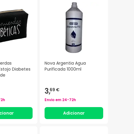
ierdas
Nova Argentia Agua
Estojo Diabetes
Purificada 1000ml
ade
3,
69 €
72h
Envio em
24-72h
cionar
Adicionar