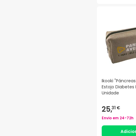
Ikooki "Páncreas
Estojo Diabetes 
Unidade
25,
31 €
Envio em
24-72h
Adicio