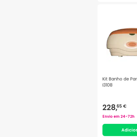
Kit Banho de Pa
I3108
228,
65 €
Envio em
24-72h
Adicio