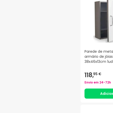
Parede de meta
armário de jóias
38x46x13cm 1ud
118,
95 €
Envio em
24-72h
Adicio