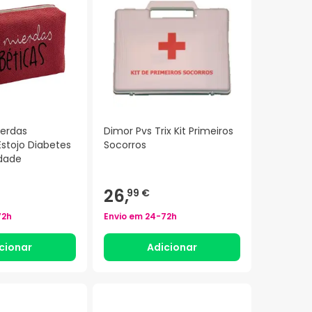
ierdas
Dimor Pvs Trix Kit Primeiros
Estojo Diabetes
Socorros
idade
26,
99 €
72h
Envio em
24-72h
cionar
Adicionar