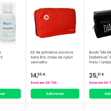
o
Kit de primeiros socorros
Ikooki "Mis M
ml
Sans ROL cheio de nylon
Diabéticas" 
vermelho
Preto 1 Unid
14,
25,
55 €
31 €
Envio em
24-72h
Envio em
24-
nar
Adicionar
Adi