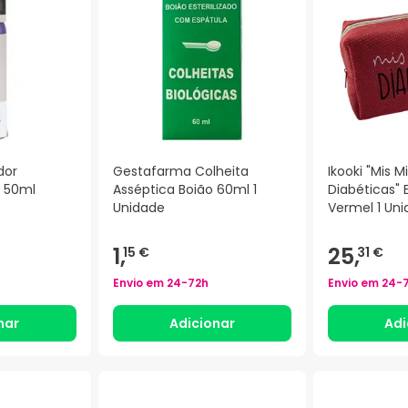
dor
Gestafarma Colheita
Ikooki "Mis M
y 50ml
Asséptica Boião 60ml 1
Diabéticas" 
Unidade
Vermel 1 Un
1,
25,
15 €
31 €
Envio em
24-72h
Envio em
24-
nar
Adicionar
Adi