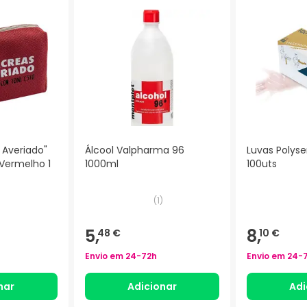
 Averiado"
Álcool Valpharma 96
Luvas Poly
 Vermelho 1
1000ml
100uts
(
1
)
5,
8,
48 €
10 €
Envio em
24-72h
Envio em
24-
nar
Adicionar
Adi