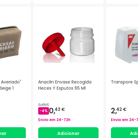
 Averiado"
Anaclin Envase Recogida
Transpore S
Beige 1
Heces Y Esputos 65 Ml
0,45€
0,
2,
43 €
42 €
-
4
%
Envio em
24-72h
Envio em
24-
nar
Adicionar
Adi