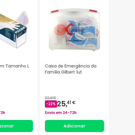
sem Tamanho L
Caixa de Emergência da
Família Gilbert 1ut
32,41€
25,
41 €
-
22
%
72h
Envio em
24-72h
cionar
Adicionar