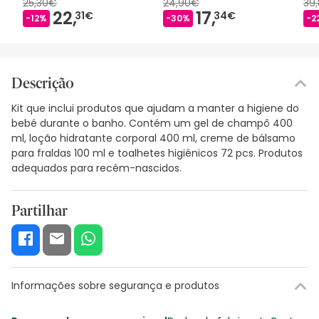
25,30€
24,90€
39
22,
17,
31€
34€
-12%
-30%
-2
Descrição
Kit que inclui produtos que ajudam a manter a higiene do
bebé durante o banho. Contém um gel de champô 400
ml, loção hidratante corporal 400 ml, creme de bálsamo
para fraldas 100 ml e toalhetes higiénicos 72 pcs. Produtos
adequados para recém-nascidos.
Partilhar
Informações sobre segurança e produtos