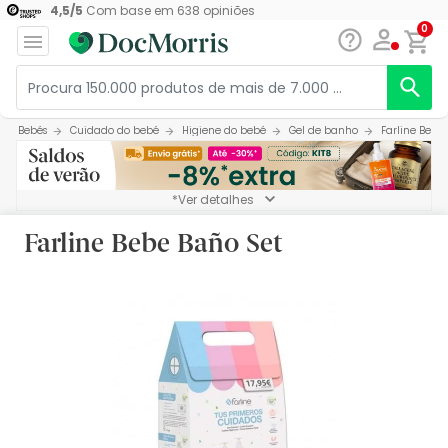
4,5
/
5
Com base em
638
opiniões
0
Bebés
Cuidado do bebé
Higiene do bebé
Gel de banho
Farline Bebe
*Ver detalhes
Farline Bebe Baño Set