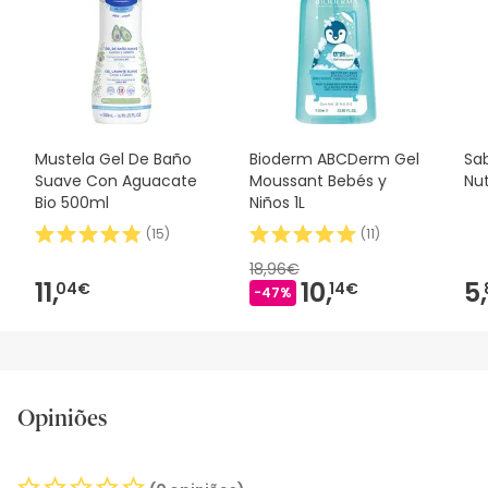
Mustela Gel De Baño
Bioderm ABCDerm Gel
Sa
Suave Con Aguacate
Moussant Bebés y
Nut
Bio 500ml
Niños 1L
(
15
)
(
11
)
18,96€
11,
10,
5,
04€
14€
-47%
Opiniões