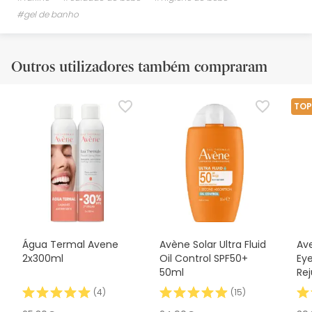
#gel de banho
Outros utilizadores também compraram
TOP
Água Termal Avene
Avène Solar Ultra Fluid
Av
2x300ml
Oil Control SPF50+
Ey
50ml
Re
(
4
)
(
15
)