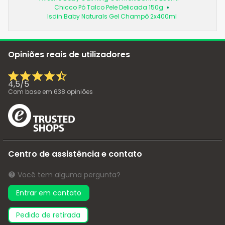
Chicco Pó Talco Pele Delicada 150g
Isdin Baby Naturals Gel Champô 2x400ml
Opiniões reais de utilizadores
4,5
/
5
Com base em
638
opiniões
Centro de assistência e contato
Você tem alguma pergunta?
Entrar em contato
pedido de retirada