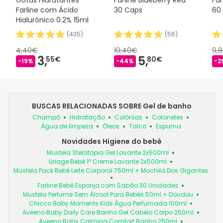
Farline com Ácido
30 Caps
60
Hialurónico 0.2% 15ml
(
435
)
(
56
)
4,40€
10,40€
9,
3,
5,
55€
80€
-19%
-44%
-2
BUSCAS RELACIONADAS SOBRE Gel de banho
Champô
Hidratação
Colónias
Cotonetes
Água de limpeza
Óleos
Talco
Espuma
Novidades Higiene do bebé
Mustela Stelatopia Gel Lavante 2x500ml
Uriage Bebé 1º Creme Lavante 2x500ml
Mustela Pack Bebé Leite Corporal 750ml + Mochila Dos Gigantes
Farline Bebé Esponja com Sabão 30 Unidades
Mustela Perfume Sem Álcool Para Bebés 50ml + Doudou
Chicco Baby Moments Kids Água Perfumada 100ml
Aveeno Baby Daily Care Banho Gel Cabelo Corpo 250ml
Aveeno Baby Calming Comfort Banho 250ml