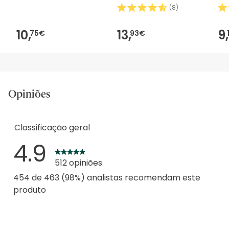
nor
(
8
)
10,
13,
9,
75€
93€
Opiniões
Classificação geral
4.9
512 opiniões
454 de 463 (98%) analistas recomendam este
produto