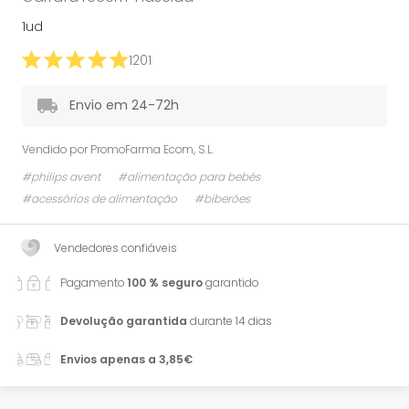
1ud
1201
Envio em 24-72h
Vendido por
PromoFarma Ecom, S.L.
#philips avent
#alimentação para bebés
#acessórios de alimentação
#biberões
Vendedores confiáveis
Pagamento
100 % seguro
garantido
Devolução garantida
durante 14 dias
Envios apenas a 3,85€