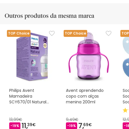
Outros produtos da mesma marca
TOP Choice
TOP Choice
TOP
Philips Avent
Avent aprendendo
So
Mamadeira
copo com alças
Soo
SCY670/01 Natural
menina 200ml
So
AirFree 125ml
Azu
13,99€
9,49€
12
11,
7,
39€
69€
-19%
-19%
-1