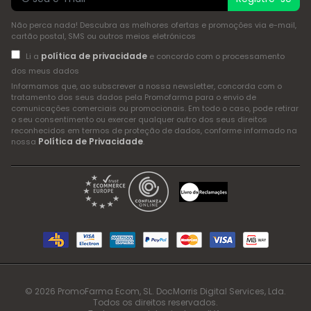
Não perca nada! Descubra as melhores ofertas e promoções via e-mail,
cartão postal, SMS ou outros meios eletrónicos
política de privacidade
Li a
e concordo com o processamento
dos meus dados
Informamos que, ao subscrever a nossa newsletter, concorda com o
tratamento dos seus dados pela Promofarma para o envio de
comunicações comerciais ou promocionais. Em todo o caso, pode retirar
o seu consentimento ou exercer qualquer outro dos seus direitos
reconhecidos em termos de proteção de dados, conforme informado na
Política de Privacidade
nossa
.
© 2026 PromoFarma Ecom, SL. DocMorris Digital Services, Lda.
Todos os direitos reservados.