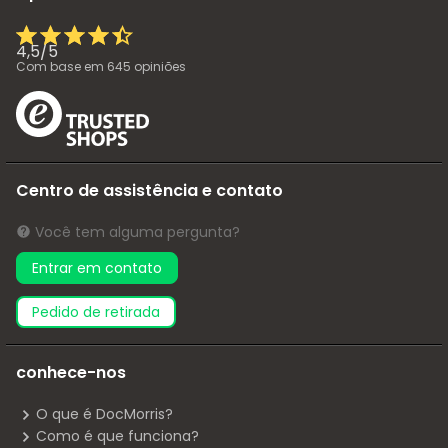
4,5
/
5
Com base em
645
opiniões
Centro de assistência e contato
Você tem alguma pergunta?
Entrar em contato
pedido de retirada
conhece-nos
O que é DocMorris?
Como é que funciona?