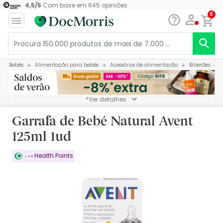
4,5
/
5
Com base em
645
opiniões
0
Bebés
Alimentação para bebés
Acessórios de alimentação
Biberões
*Ver detalhes
Garrafa de Bebé Natural Avent
125ml 1ud
Health Points