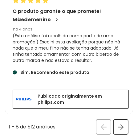
O produto garante o que promete!
Mãedemenino
há 4 anos
(Esta análise foi recolhida como parte de uma
promoção.) Escolhi esta avaliação porque não há
nada que o meu filho não se tenha adaptado. Já
tinha tentado amamentar com outro biberão de
outra marca e não estava a resultar.
Sim, Recomendo este produto.
Publicado originalmente em
philips.com
1
–
8 de 512
análises
Anterior
Seguin
análi
análise