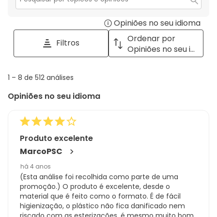
Secção
para
Opiniões no seu idioma
Disp
pesquisar
tópicos
a
Ordenar por
Filtros
e
pop
Opiniões no seu idioma
opiniões
with
info
1
1
–
8 de 512
análises
abou
to
Regi
Opiniões no seu idioma
8
Sort.
de
512
análises
Produto excelente
MarcoPSC
há 4 anos
(Esta análise foi recolhida como parte de uma
promoção.) O produto é excelente, desde o
material que é feito como o formato. É de fácil
higienização, o plástico não fica danificado nem
riscado com as esterizações, é mesmo muito bom.