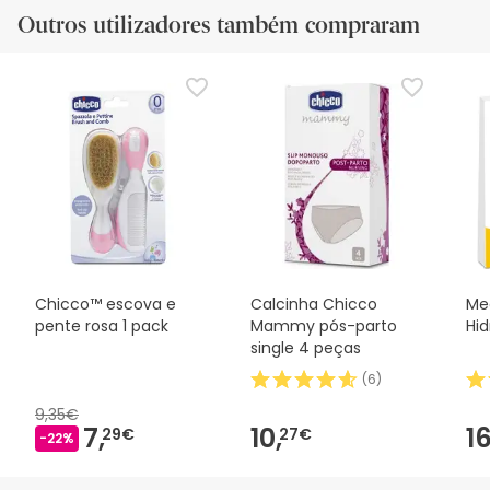
Outros utilizadores também compraram
Chicco™ escova e
Calcinha Chicco
Me
pente rosa 1 pack
Mammy pós-parto
Hid
single 4 peças
(
6
)
9,35€
7,
10,
16
29€
27€
-22%