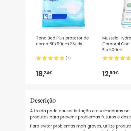
Tena Bed Plus protetor de
Mustela Hydr
cama 60x90cm 35uds
Corporal Con
Bio 500ml
(
7
)
18,
12,
24€
90€
Descrição
A fralda pode causar irritação e queimaduras na p
produtos para prevenir problemas futuros e desc
Para evitar problemas mais graves, utilize produ