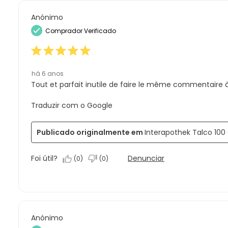
análise
estrelas.
0
3
com
análise
Anónimo
estrelas.
2
com
Comprador Verificado
estrelas.
1
estrela.
há 6 anos
Tout et parfait inutile de faire le même commentaire 
Traduzir com o Google
Publicado originalmente em
Interapothek Talco 100
Foi útil?
Denunciar
(
0
)
(
0
)
Anónimo