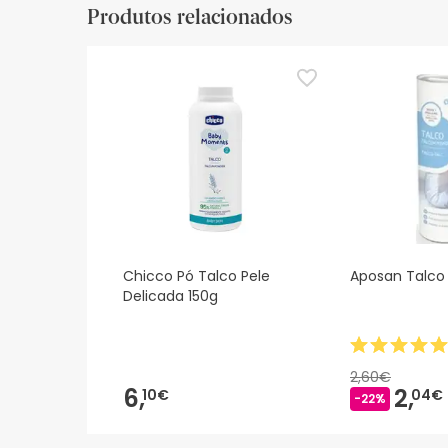
Produtos relacionados
De momento, não dispomos de imagens de segura
actualizações. Entretanto, recomendamos que le
sobre segurança, não hesites em contactar-nos.
Chicco Pó Talco Pele
Aposan Talco
Delicada 150g
2,60€
6,
2,
10€
04€
-22%