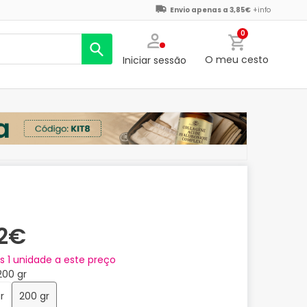
Envio apenas a 3,85€
+info
0
O meu cesto
Iniciar sessão
62€
as
1
unidade a este preço
200 gr
r
200 gr