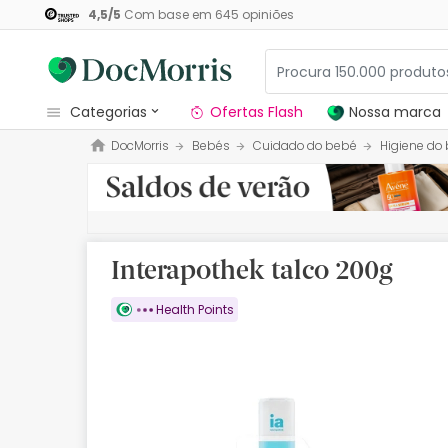
4,5
/
5
Com base em
645
opiniões
categorias
Ofertas Flash
Nossa marca
DocMorris
Bebés
Cuidado do bebé
Higiene do
Dermocosmetica
Nossa marca
Solares
Interapothek talco 200g
Medicamentos
Health Points
Cosmética
Saúde
Higiene
Dietética