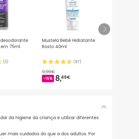
Mustela Ch
 desodorante
Mustela Bebê Hidratante
Con Aguaca
k em 75ml
Rosto 40ml
(
3
)
(
87
)
14,
60€
9,96€
8,
49€
-15%
ar da higiene da criança e utilizar diferentes
uer mais cuidados do que a dos adultos. Por