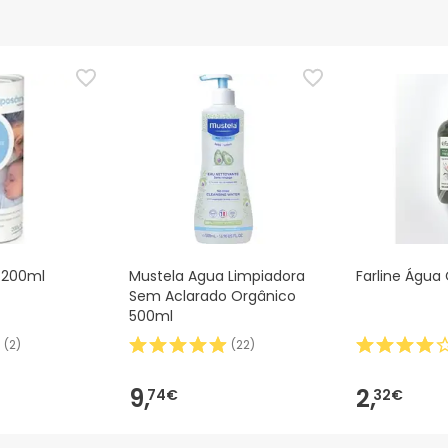
nça para este produto, mas estamos a trabalhar nisso. Reco
ias as informações de segurança que acompanham o produto ant
 Além disso, se desejares, também podes devolver o produto s
 200ml
Mustela Agua Limpiadora
Farline Água
Sem Aclarado Orgânico
500ml
(
2
)
(
22
)
9,
2,
74€
32€