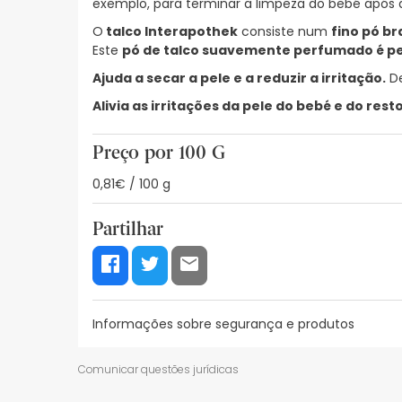
exemplo, para terminar a limpeza do bebé após a
O
talco Interapothek
consiste num
fino pó br
Este
pó de talco suavemente perfumado é perf
Ajuda a secar a pele e a reduzir a irritação.
De
Alivia as irritações da pele do bebé e do rest
Preço por 100 G
0,81€ / 100 g
Partilhar
Informações sobre segurança e produtos
Recursos de segurança visual
Dados do fabrica
Comunicar questões jurídicas
Recursos de segurança visual