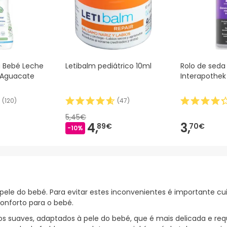
a Bebé Leche
Letibalm pediátrico 10ml
Rolo de seda
 Aguacate
Interapothe
(
120
)
(
47
)
5,45€
4,
3,
89€
70€
-10%
ele do bebé. Para evitar estes inconvenientes é importante cuid
onforto para o bebé.
tos suaves, adaptados à pele do bebé, que é mais delicada e req