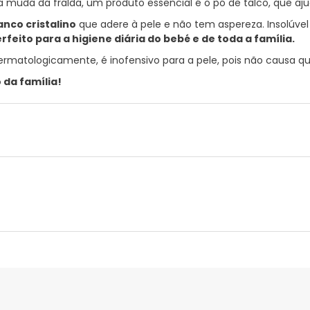
 muda da fralda, um produto essencial é o pó de talco, que aju
anco cristalino
que adere à pele e não tem aspereza. Insolúvel em
eito para a higiene diária do bebé e de toda a família.
rmatologicamente, é inofensivo para a pele, pois não causa qual
o da família!
nte
Gestor orçamental