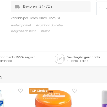
Envio em 24-72h
Vendido por
PromoFarma Ecom, S.L.
#interapothek
#cuidado do bebé
#higiene do bebé
#talco
Pagamento
100 % seguro
Devolução garantida
arantido
durante 14 dias
m
TOP Choice