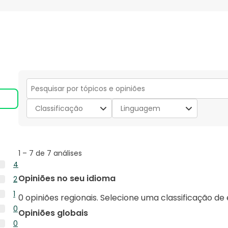
Secção
para
Classificação
Linguagem
pesquisar
tópicos
e
opiniões
1
1
–
7 de 7
análises
to
4
7
4
Opiniões no seu idioma
2
de
análises
2
7
1
com
0 opiniões regionais. Selecione uma classificação de
análises
análises
1
5
0
com
Opiniões globais
análise
estrelas.
0
4
0
com