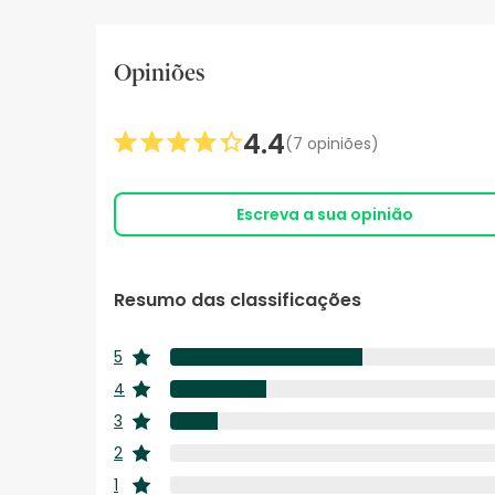
Opiniões
4.4
(7 opiniões)
Escreva a sua opinião
Resumo das classificações
5
estrelas
4
estrelas
3
estrelas
2
estrelas
1