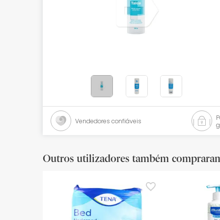
Bebés
Ótica
Ortopedia
Ervanária
Cosmética natural
Promoções
Vendedores confiáveis
g
Marcas
Mais vendidos
Outros utilizadores também comprara
Health points
Blog