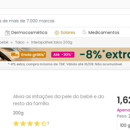
Dermocosmética
Solares
Medicamentos
 bebé
Talco
Interapothek talco 200g
*-8% extra, compra mínima de 72€. Válido até 16/08. Não acumulável.
Alivia as irritações da pele do bebé e do
1,
resto da família
Apen
200g
Peso
7
100 g