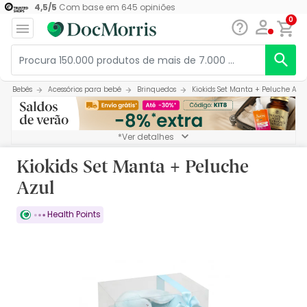
4,5
/
5
Com base em
645
opiniões
0
Bebés
Acessórios para bebé
Brinquedos
Kiokids Set Manta + Peluche Azul
*Ver detalhes
Kiokids Set Manta + Peluche
Azul
Health Points