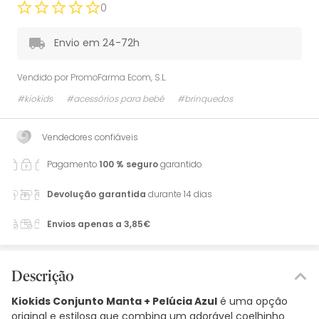
0
Envio em 24-72h
Vendido por
PromoFarma Ecom, S.L.
#kiokids
#acessórios para bebé
#brinquedos
Vendedores confiáveis
Pagamento
100 % seguro
garantido
Devolução garantida
durante 14 dias
Envios apenas a 3,85€
Descrição
Kiokids Conjunto Manta + Pelúcia Azul
é uma opção
original e estilosa que combina um adorável coelhinho