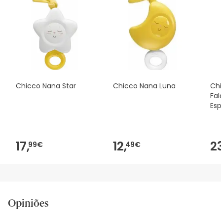
Chicco Nana Star
Chicco Nana Luna
Chi
Fa
Es
17,
12,
2
99€
49€
Opiniões