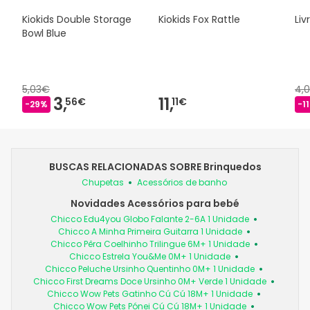
Kiokids Double Storage
Kiokids Fox Rattle
Liv
Bowl Blue
5,03€
4,
3,
11,
56€
11€
-29%
-1
BUSCAS RELACIONADAS SOBRE Brinquedos
Chupetas
Acessórios de banho
Novidades Acessórios para bebé
Chicco Edu4you Globo Falante 2-6A 1 Unidade
Chicco A Minha Primeira Guitarra 1 Unidade
Chicco Pêra Coelhinho Trilingue 6M+ 1 Unidade
Chicco Estrela You&Me 0M+ 1 Unidade
Chicco Peluche Ursinho Quentinho 0M+ 1 Unidade
Chicco First Dreams Doce Ursinho 0M+ Verde 1 Unidade
Chicco Wow Pets Gatinho Cú Cú 18M+ 1 Unidade
Chicco Wow Pets Pónei Cú Cú 18M+ 1 Unidade