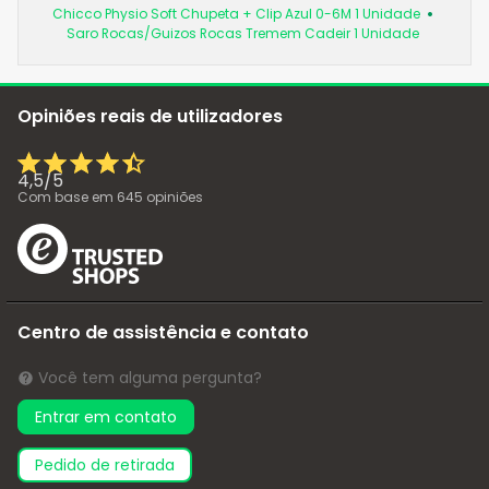
Chicco Physio Soft Chupeta + Clip Azul 0-6M 1 Unidade
Saro Rocas/Guizos Rocas Tremem Cadeir 1 Unidade
Opiniões reais de utilizadores
4,5
/
5
Com base em
645
opiniões
Centro de assistência e contato
Você tem alguma pergunta?
Entrar em contato
pedido de retirada