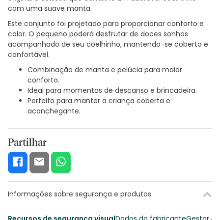
com uma suave manta.
Este conjunto foi projetado para proporcionar conforto e
calor. O pequeno poderá desfrutar de doces sonhos
acompanhado de seu coelhinho, mantendo-se coberto e
confortável.
Combinação de manta e pelúcia para maior
conforto.
Ideal para momentos de descanso e brincadeira.
Perfeito para manter a criança coberta e
aconchegante.
Partilhar
Informações sobre segurança e produtos
Recursos de segurança visual
Dados do fabricante
Gestor o