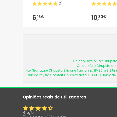
(
1
)
6,
10,
15€
30€
Chicco Physio Soft Chupeta
Chicco Clip Chupeta com
Nuk Signature Chupeta Silicone Tamanho 18-36m 3 2 U
Chicco Physio Comfort Chupeta Natal 0-6M+ 1 Unidade
Opiniões reais de utilizadores
4,5
/
5
Com base em
643
opiniões