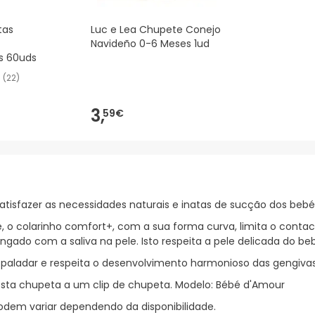
tas
Luc e Lea Chupete Conejo
Navideño 0-6 Meses 1ud
s 60uds
(
22
)
3,
59€
isfazer as necessidades naturais e inatas de sucção dos bebé
é, o colarinho comfort+, com a sua forma curva, limita o contac
ngado com a saliva na pele. Isto respeita a pele delicada do be
o paladar e respeita o desenvolvimento harmonioso das gengiva
 esta chupeta a um clip de chupeta. Modelo: Bébé d'Amour
o podem variar dependendo da disponibilidade.