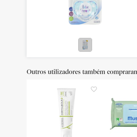
Bebés
Ótica
Ortopedia
Ervanária
Cosmética natural
Outros utilizadores também comprara
Promoções
Marcas
Mais vendidos
Health points
Blog