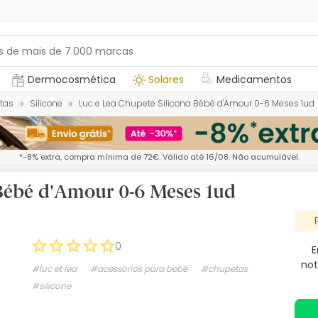
Dermocosmética
Solares
Medicamentos
tas
Silicone
Luc e Lea Chupete Silicona Bébé d'Amour 0-6 Meses 1ud
*-8% extra, compra mínima de 72€. Válido até 16/08. Não acumulável.
 Bébé d'Amour 0-6 Meses 1ud
0
E
not
#luc et lea
#acessórios para bebé
#chupetas
#silicone