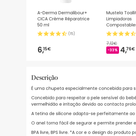
A-Derma Dermalibour+
Mustela Toalli
CICA Crème Réparatrice
Limpiadoras
50 ml
Compostable
(
15
)
7,12€
6,
4,
15€
76€
-33%
Descrição
É uma chupeta especialmente concebida para sat
Concebido para respeitar a pele sensível do beb
vermelhidão e irritação devido ao contacto prolo
A tetina de silicone adapta-se perfeitamente a
O anel torna fácil de segurar e permite prender
BPA livre, BPS livre. *A cor e o design do produt