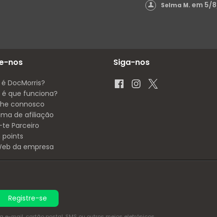
em 5/8
Selma M.
e-nos
Siga-nos
 é DocMorris?
é que funciona?
lhe connosco
ama de afiliação
-te Parceiro
 points
 Web da empresa
Registre-se
e-mail, cartão postal, SMS ou outros meios eletrónicos