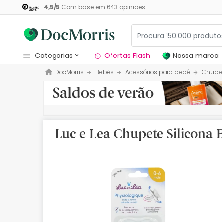
4,5
/
5
Com base em
643
opiniões
categorias
Ofertas Flash
Nossa marca
DocMorris
Bebés
Acessórios para bebé
Chupe
Dermocosmetica
Nossa marca
Solares
Luc e Lea Chupete Silicona
Medicamentos
Cosmética
Saúde
Higiene
Dietética