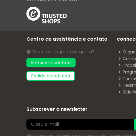
Centro de assistência e contato
conhec
Você tem alguma pergunta?
O que
Como 
Entrar em contato
Traba
Progr
pedido de retirada
Torna
Health
Sítio
Subscrever a newsletter
Não perca nada! Descubra as melhores ofertas e promoções via 