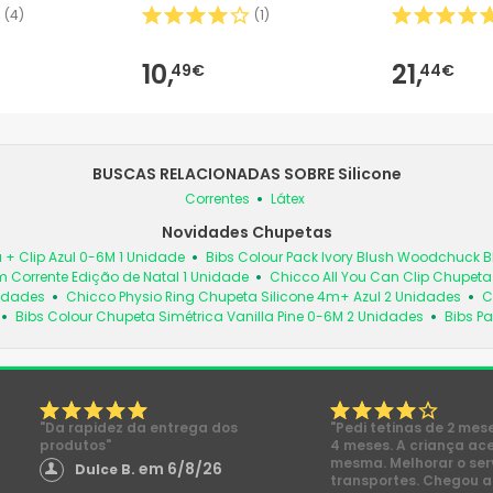
(
4
)
(
1
)
10,
21,
49€
44€
BUSCAS RELACIONADAS SOBRE Silicone
Correntes
Látex
Novidades Chupetas
 + Clip Azul 0-6M 1 Unidade
Bibs Colour Pack Ivory Blush Woodchuck
 Corrente Edição de Natal 1 Unidade
Chicco All You Can Clip Chupet
nidades
Chicco Physio Ring Chupeta Silicone 4m+ Azul 2 Unidades
C
Bibs Colour Chupeta Simétrica Vanilla Pine 0-6M 2 Unidades
Bibs Pa
"Da rapidez da entrega dos
"Pedi tetinas de 2 mes
produtos"
4 meses. A criança ac
mesma. Melhorar o ser
em 6/8/26
Dulce B.
transportes. Chegou a