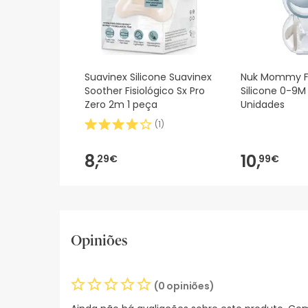
Suavinex Silicone Suavinex
Nuk Mommy F
Soother Fisiológico Sx Pro
Silicone 0-9M 
Zero 2m 1 peça
Unidades
(
1
)
8,
10,
29€
99€
Opiniões
(0 opiniões)