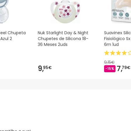
eel Chupeta
Nuk Starlight Day & Night
Suavinex Sil
Azul 2
Chupetes de Silicona 18-
Fisiológico Sx
36 Meses 2uds
6m 1ud
9,15€
9,
7,
95€
79€
-15%