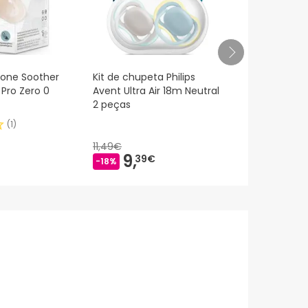
icone Soother
Kit de chupeta Philips
Chicco ™ Ph
 Pro Zero 0
Avent Ultra Air 18m Neutral
silicone ch
2 peças
anatômica 
(
1
)
11,49€
9,
6,
39€
15€
-18%