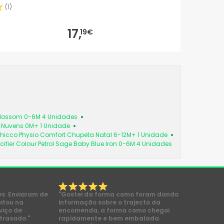
gramas
(
1
)
17,
19€
 Blossom 0-6M 4 Unidades
a Nuvens 0M+ 1 Unidade
hicco Physio Comfort Chupeta Natal 6-12M+ 1 Unidade
cifier Colour Petrol Sage Baby Blue Iron 0-6M 4 Unidades
es. Enviaram de
"Gostei da forma como foram dando
eitou na
informação sobre o trajecto da
viço de
encomenda, a forma como chegoi
trasado."
rapidamente e bem embalada.