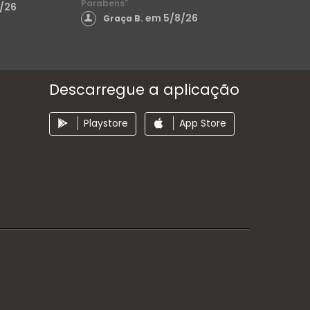
Parabens"
/26
em 5/8/26
Graça B.
Descarregue a aplicação
Playstore
App Store