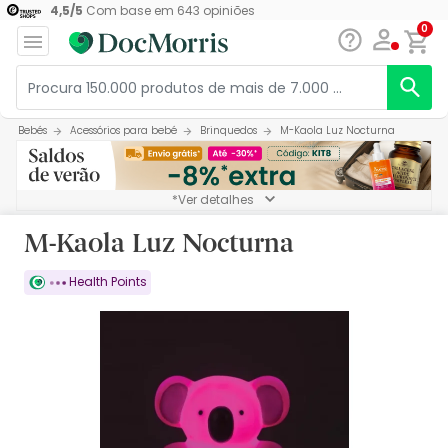
4,5
/
5
Com base em
643
opiniões
0
Bebés
Acessórios para bebé
Brinquedos
M-Kaola Luz Nocturna
*Ver detalhes
M-Kaola Luz Nocturna
Health Points