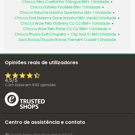
Chicco Pêra Coelhinho Trilingue 6M+ 1 Unidade
Chicco Estrela You&Me 0M+ 1 Unidade
Chicco Peluche Ursinho Quentinho 0M+ 1 Unidade
Chicco First Dreams Doce Ursinho 0M+ Verde 1 Unidade
Chicco Wow Pets Gatinho Cú Cú 18M+ 1 Unidade
Chicco Wow Pets Pónei Cú Cú 18M+ 1 Unidade
Chicco Physio Soft Chupeta + Clip Azul 0-6M 1 Unidade
Saro Rocas/Guizos Rocas Tremem Cadeir 1 Unidade
Opiniões reais de utilizadores
4,5
/
5
Com base em
643
opiniões
Centro de assistência e contato
Você tem alguma pergunta?