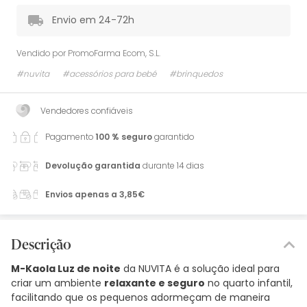
Envio em 24-72h
Vendido por
PromoFarma Ecom, S.L.
#nuvita
#acessórios para bebé
#brinquedos
Vendedores confiáveis
Pagamento
100 % seguro
garantido
Devolução garantida
durante 14 dias
Envios apenas a 3,85€
Descrição
M-Kaola Luz de noite
da NUVITA é a solução ideal para
criar um ambiente
relaxante e seguro
no quarto infantil,
facilitando que os pequenos adormeçam de maneira