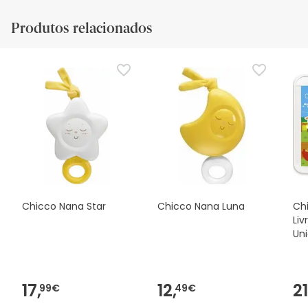
Produtos relacionados
Chicco Nana Star
Chicco Nana Luna
Ch
Liv
Un
17,
12,
21
99€
49€