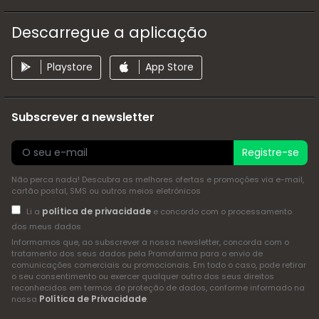
Descarregue a aplicação
Playstore
App Store
Subscrever a newsletter
Registre-se
Não perca nada! Descubra as melhores ofertas e promoções via e-mail,
cartão postal, SMS ou outros meios eletrónicos
política de privacidade
Li a
e concordo com o processamento
dos meus dados
Informamos que, ao subscrever a nossa newsletter, concorda com o
tratamento dos seus dados pela Promofarma para o envio de
comunicações comerciais ou promocionais. Em todo o caso, pode retirar
o seu consentimento ou exercer qualquer outro dos seus direitos
reconhecidos em termos de proteção de dados, conforme informado na
Política de Privacidade
nossa
.